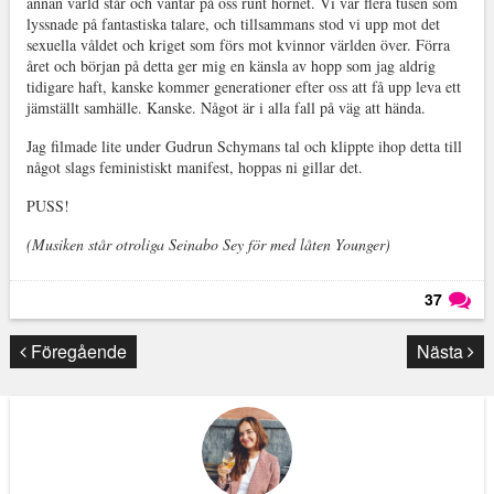
annan värld står och väntar på oss runt hörnet. Vi var flera tusen som
lyssnade på fantastiska talare, och tillsammans stod vi upp mot det
sexuella våldet och kriget som förs mot kvinnor världen över. Förra
året och början på detta ger mig en känsla av hopp som jag aldrig
tidigare haft, kanske kommer generationer efter oss att få upp leva ett
jämställt samhälle. Kanske. Något är i alla fall på väg att hända.
Jag filmade lite under Gudrun Schymans tal och klippte ihop detta till
något slags feministiskt manifest, hoppas ni gillar det.
PUSS!
(Musiken står otroliga Seinabo Sey för med låten Younger)
37
Läs kommentarer (
37
)
Föregående
Nästa