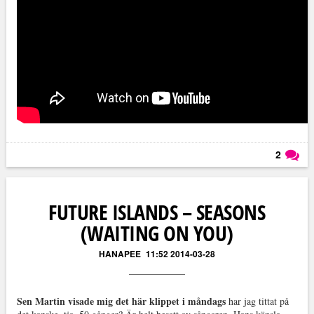
2
Läs kommentarer (
2
)
FUTURE ISLANDS – SEASONS
(WAITING ON YOU)
HANAPEE
11:52 2014-03-28
Sen Martin visade mig det här klippet i måndags
har jag tittat på