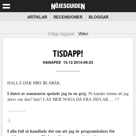
ARTIKLAR
RECENSIONER
BLOGGAR
Inlägg taggade:
Video
TISDAPP!
HANAPEE
15:12 2014-09-23
HALLÅ DÄR MRS BLÅBÄR,
I slutet av sommaren spelade jag in en grej.
Ni kanske minns att jag
skrev om den? Inte? LÄS MER NOGA DÅ ERA JÄVLAR…..!!!
………….
:)
I alla fall så handlade det om att jag är programledare för