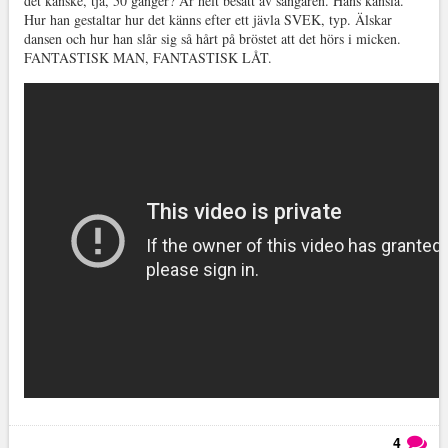
det kanske, tja, 50 gånger? Är helt besatt av sångaren. Hans känsla.
Hur han gestaltar hur det känns efter ett jävla SVEK, typ. Älskar
dansen och hur han slår sig så hårt på bröstet att det hörs i micken.
FANTASTISK MAN, FANTASTISK LÅT.
4