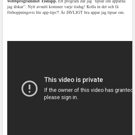
webbprogrammet Tisdapp.
Ett program där jag ”tipsar om apparna
jag älskar”. Nytt avsnitt kommer varje tisdag! Kolla in det och få
förhoppningsvis lite app-tips?! Är JÄVLIGT bra appar jag tipsar om.