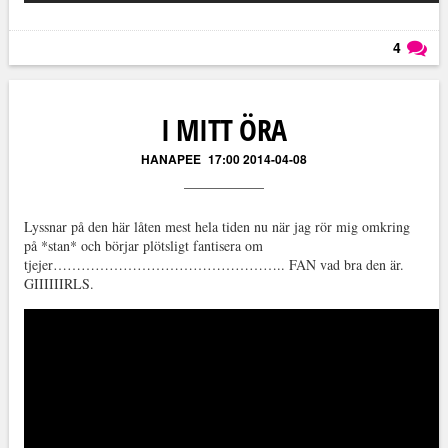
4
Läs kommentarer (
4
)
I MITT ÖRA
HANAPEE
17:00 2014-04-08
Lyssnar på den här låten mest hela tiden nu när jag rör mig omkring
på *stan* och börjar plötsligt fantisera om
tjejer………………………………………….. FAN vad bra den är.
GIIIIIIRLS.