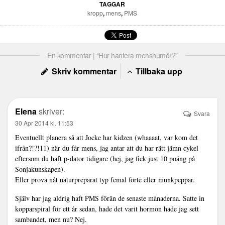
TAGGAR
kropp
,
mens
,
PMS
En kommentar | “Hur hantera menshumör?”
Skriv kommentar
Tillbaka upp
Elena
skriver:
Svara
30 Apr 2014 kl. 11:53
Eventuellt planera så att Jocke har kidzen (whaaaat, var kom det
ifrån?!?!11) när du får mens, jag antar att du har rätt jämn cykel
eftersom du haft p-dator tidigare (hej, jag fick just 10 poäng på
Sonjakunskapen).
Eller prova nåt naturpreparat typ femal forte eller munkpeppar.
Själv har jag aldrig haft PMS förän de senaste månaderna. Satte in
kopparspiral för ett år sedan, hade det varit hormon hade jag sett
sambandet, men nu? Nej.