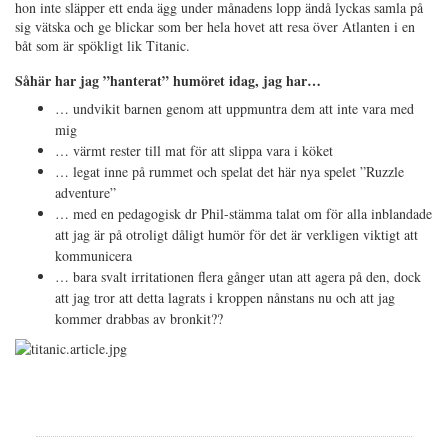
hon inte släpper ett enda ägg under månadens lopp ändå lyckas samla på
sig vätska och ge blickar som ber hela hovet att resa över Atlanten i en
båt som är spökligt lik Titanic.
Såhär har jag ”hanterat” humöret idag, jag har…
… undvikit barnen genom att uppmuntra dem att inte vara med
mig
… värmt rester till mat för att slippa vara i köket
… legat inne på rummet och spelat det här nya spelet ”Ruzzle
adventure”
… med en pedagogisk dr Phil-stämma talat om för alla inblandade
att jag är på otroligt dåligt humör för det är verkligen viktigt att
kommunicera
… bara svalt irritationen flera gånger utan att agera på den, dock
att jag tror att detta lagrats i kroppen nånstans nu och att jag
kommer drabbas av bronkit??