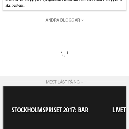
skribentens.
ANDRA BLOGGAR
MEST LÄST PÅ NG
STOCKHOLMSPRISET 2017: BAR
LIVET