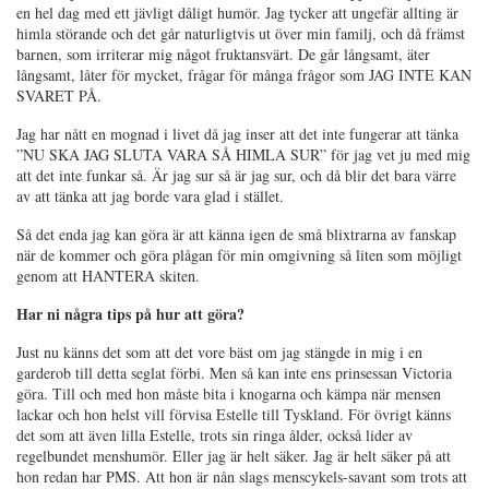
en hel dag med ett jävligt dåligt humör. Jag tycker att ungefär allting är
himla störande och det går naturligtvis ut över min familj, och då främst
barnen, som irriterar mig något fruktansvärt. De går långsamt, äter
långsamt, låter för mycket, frågar för många frågor som JAG INTE KAN
SVARET PÅ.
Jag har nått en mognad i livet då jag inser att det inte fungerar att tänka
”NU SKA JAG SLUTA VARA SÅ HIMLA SUR” för jag vet ju med mig
att det inte funkar så. Är jag sur så är jag sur, och då blir det bara värre
av att tänka att jag borde vara glad i stället.
Så det enda jag kan göra är att känna igen de små blixtrarna av fanskap
när de kommer och göra plågan för min omgivning så liten som möjligt
genom att HANTERA skiten.
Har ni några tips på hur att göra?
Just nu känns det som att det vore bäst om jag stängde in mig i en
garderob till detta seglat förbi. Men så kan inte ens prinsessan Victoria
göra. Till och med hon måste bita i knogarna och kämpa när mensen
lackar och hon helst vill förvisa Estelle till Tyskland. För övrigt känns
det som att även lilla Estelle, trots sin ringa ålder, också lider av
regelbundet menshumör. Eller jag är helt säker. Jag är helt säker på att
hon redan har PMS. Att hon är nån slags menscykels-savant som trots att