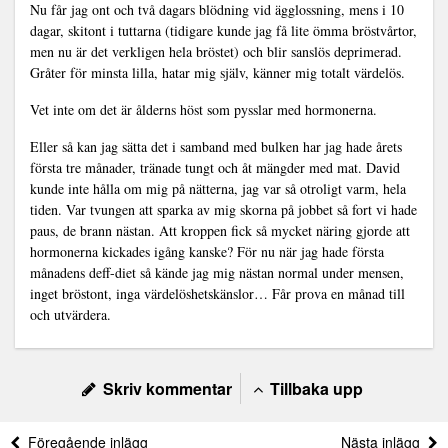
Nu får jag ont och två dagars blödning vid ägglossning, mens i 10
dagar, skitont i tuttarna (tidigare kunde jag få lite ömma bröstvårtor,
men nu är det verkligen hela bröstet) och blir sanslös deprimerad.
Gråter för minsta lilla, hatar mig själv, känner mig totalt värdelös.
Vet inte om det är ålderns höst som pysslar med hormonerna.
Eller så kan jag sätta det i samband med bulken har jag hade årets
första tre månader, tränade tungt och åt mängder med mat. David
kunde inte hålla om mig på nätterna, jag var så otroligt varm, hela
tiden. Var tvungen att sparka av mig skorna på jobbet så fort vi hade
paus, de brann nästan. Att kroppen fick så mycket näring gjorde att
hormonerna kickades igång kanske? För nu när jag hade första
månadens deff-diet så kände jag mig nästan normal under mensen,
inget bröstont, inga värdelöshetskänslor… Får prova en månad till
och utvärdera.
Skriv kommentar
Tillbaka upp
Föregående inlägg
Nästa inlägg