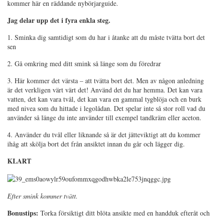
kommer här en räddande nybörjarguide.
Jag delar upp det i fyra enkla steg.
1. Sminka dig samtidigt som du har i åtanke att du måste tvätta bort det
sen
2. Gå omkring med ditt smink så länge som du föredrar
3. Här kommer det värsta – att tvätta bort det. Men av någon anledning
är det verkligen värt värt det! Använd det du har hemma. Det kan vara
vatten, det kan vara tvål, det kan vara en gammal tygblöja och en burk
med nivea som du hittade i legolådan. Det spelar inte så stor roll vad du
använder så länge du inte använder till exempel tandkräm eller aceton.
4. Använder du tvål eller liknande så är det jätteviktigt att du kommer
ihåg att skölja bort det från ansiktet innan du går och lägger dig.
KLART
Efter smink kommer tvätt.
Bonustips:
Torka försiktigt ditt blöta ansikte med en handduk efteråt och