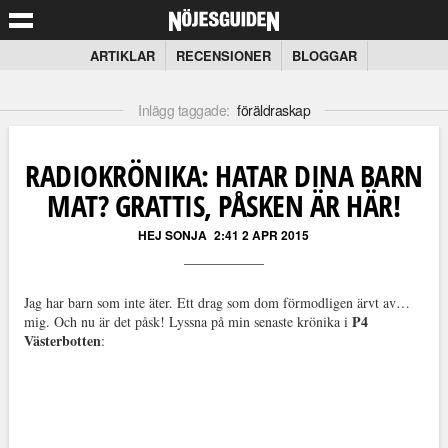
ARTIKLAR
RECENSIONER
BLOGGAR
Inlägg taggade:
föräldraskap
RADIOKRÖNIKA: HATAR DINA BARN
MAT? GRATTIS, PÅSKEN ÄR HÄR!
HEJ SONJA
2:41 2 APR 2015
Jag har barn som inte äter. Ett drag som dom förmodligen ärvt av…
P4
mig. Och nu är det påsk! Lyssna på min senaste krönika i
Västerbotten
: