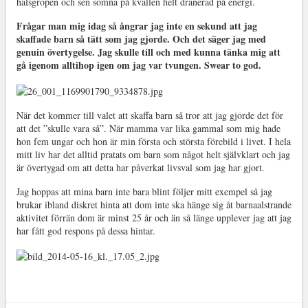
halsgropen och sen somna på kvällen helt dränerad på energi.
Frågar man mig idag så ångrar jag inte en sekund att jag
skaffade barn så tätt som jag gjorde. Och det säger jag med
genuin övertygelse. Jag skulle till och med kunna tänka mig att
gå igenom alltihop igen om jag var tvungen. Swear to god.
När det kommer till valet att skaffa barn så tror att jag gjorde det för
att det ”skulle vara så”. När mamma var lika gammal som mig hade
hon fem ungar och hon är min första och största förebild i livet. I hela
mitt liv har det alltid pratats om barn som något helt självklart och jag
är övertygad om att detta har påverkat livsval som jag har gjort.
Jag hoppas att mina barn inte bara blint följer mitt exempel så jag
brukar ibland diskret hinta att dom inte ska hänge sig åt barnaalstrande
aktivitet förrän dom är minst 25 år och än så länge upplever jag att jag
har fått god respons på dessa hintar.