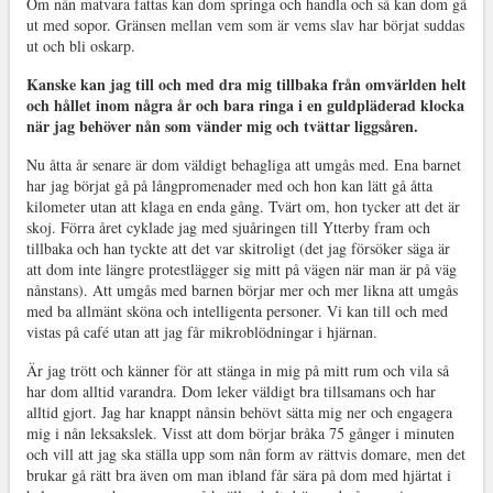
Om nån matvara fattas kan dom springa och handla och så kan dom gå
ut med sopor. Gränsen mellan vem som är vems slav har börjat suddas
ut och bli oskarp.
Kanske kan jag till och med dra mig tillbaka från omvärlden helt
och hållet inom några år och bara ringa i en guldpläderad klocka
när jag behöver nån som vänder mig och tvättar liggsåren.
Nu åtta år senare är dom väldigt behagliga att umgås med. Ena barnet
har jag börjat gå på långpromenader med och hon kan lätt gå åtta
kilometer utan att klaga en enda gång. Tvärt om, hon tycker att det är
skoj. Förra året cyklade jag med sjuåringen till Ytterby fram och
tillbaka och han tyckte att det var skitroligt (det jag försöker säga är
att dom inte längre protestlägger sig mitt på vägen när man är på väg
nånstans). Att umgås med barnen börjar mer och mer likna att umgås
med ba allmänt sköna och intelligenta personer. Vi kan till och med
vistas på café utan att jag får mikroblödningar i hjärnan.
Är jag trött och känner för att stänga in mig på mitt rum och vila så
har dom alltid varandra. Dom leker väldigt bra tillsamans och har
alltid gjort. Jag har knappt nånsin behövt sätta mig ner och engagera
mig i nån leksakslek. Visst att dom börjar bråka 75 gånger i minuten
och vill att jag ska ställa upp som nån form av rättvis domare, men det
brukar gå rätt bra även om man ibland får sära på dom med hjärtat i