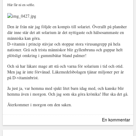
Här får ni en selfie.
Den är från när jag följde en kompis till solariet. Överallt på plansher
där inne står det att solarium är det nyttigaste och hälsosammaste en
människa kan göra.
D-vitamin i princip stävjar och stoppar stora virusangrepp på hela
nationer. Grå och trista människor blir gyllenbruna och guppar helt
plötsligt omkring i gummibåtar bland palmer!
Och så har läkare mage att stå och varna för solarium i tid och otid.
Men jag är inte förvånad. Läkemedelsbolagen tjänar miljoner per år
på D-vitaminbrist.
Ja just ja, var hemma med sjukt litet barn idag med, och kanske blir
hemma även i morgon. Och jag som ska göra krönika! Hur ska det gå.
Återkommer i morgon om den saken.
En kommentar