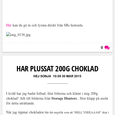
Här
kan du gå in och lyssna direkt från SRs hemsida.
0
Läs kommentarer (
0
)
HAR PLUSSAT 200G CHOKLAD
HEJ SONJA
10:59 30 MAR 2015
I kväll har jag badat fotbad, filat fötterna och klämt i mig 200g
Storage Hunters
choklad! Allt till bilderna från
.. Stor klapp på axeln
för detta uträttande.
När jag öppnar chokladen
blir det ungefär som att ”HELL YEEEAAAH” ekar i