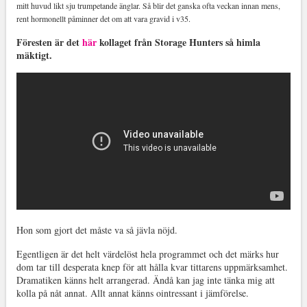
mitt huvud likt sju trumpetande änglar. Så blir det ganska ofta veckan innan mens,
rent hormonellt påminner det om att vara gravid i v35.
Föresten är det
här
kollaget från Storage Hunters så himla
mäktigt.
Hon som gjort det måste va så jävla nöjd.
Egentligen är det helt värdelöst hela programmet och det märks hur
dom tar till desperata knep för att hålla kvar tittarens uppmärksamhet.
Dramatiken känns helt arrangerad. Ändå kan jag inte tänka mig att
kolla på nåt annat. Allt annat känns ointressant i jämförelse.