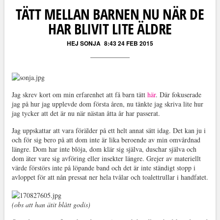
TÄTT MELLAN BARNEN NU NÄR DE
HAR BLIVIT LITE ÄLDRE
HEJ SONJA
8:43 24 FEB 2015
Jag skrev kort om min erfarenhet att få barn tätt
här
. Där fokuserade
jag på hur jag upplevde dom första åren, nu tänkte jag skriva lite hur
jag tycker att det är nu när nästan åtta år har passerat.
Jag uppskattar att vara förälder på ett helt annat sätt idag. Det kan ju i
och för sig bero på att dom inte är lika beroende av min omvårdnad
längre. Dom har inte blöja, dom klär sig själva, duschar själva och
dom äter vare sig avföring eller insekter längre. Grejer av materiellt
värde förstörs inte på löpande band och det är inte ständigt stopp i
avloppet för att nån pressat ner hela tvålar och toalettrullar i handfatet.
(obs att han ätit blått godis)