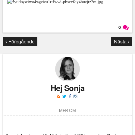
0
Läs kommentarer (
0
)
Föregående
Nästa
Hej Sonja
MER OM