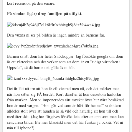
kort recension på den senare.
På söndan (igår) drog familjen på utflykt.
Den vuxna ni ser på bilden är ingen mindre än barnens far.
Barnen sa att dom här heter Snödroppar. Jag försökte googla om dom
är ett vårtecken och det verkar som att dom är ett ”tidigt vårtecken i
Uppsala”, så då borde det gälla även här.
Det är lätt att tro att hon är cilivicerad men nä, och det märker man
när hon sätter sig PÅ bordet. Kort därefter åt hon dessutom harlortar
från marken. Men vi imponerades rätt mycket över hur nära besläktad
hon är med vargen. ”Hon gör vad som är bäst för henne!” sa dottern
alldeles stolt över att hunden är så vild och naturlig att hon till och
med äter skit. (Jag har förgäves försökt leta efter en app som man kan
cencurera bilder lite mer klassiskt men det här funkar ju också. Vet ni
nån till iphone?)