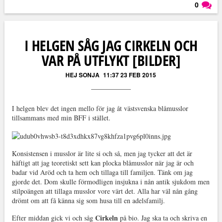
0
Läs kommentarer (
0
)
I HELGEN SÅG JAG CIRKELN OCH
VAR PÅ UTFLYKT [BILDER]
HEJ SONJA
11:37 23 FEB 2015
I helgen blev det ingen mello för jag åt västsvenska blåmusslor
tillsammans med min BFF i stället.
Konsistensen i musslor är lite si och så, men jag tycker att det är
häftigt att jag teoretiskt sett kan plocka blåmusslor när jag är och
badar vid Aröd och ta hem och tillaga till familjen. Tänk om jag
gjorde det. Dom skulle förmodligen insjukna i nån antik sjukdom men
stilpoängen att tillaga musslor vore värt det. Alla har väl nån gång
drömt om att få känna sig som husa till en adelsfamilj.
Cirkeln
Efter middan gick vi och såg
på bio. Jag ska ta och skriva en