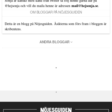
Sonja är kanske mest känd från twitter så följ henne gärna där på
mail@hejsonja.se
@hejsonja
och vill du maila henne är adressen
.
OM BLOGGAR PÅ NÖJESGUIDEN
Detta är en blogg på Nöjesguiden. Åsikterna som förs fram i bloggen är
skribentens.
ANDRA BLOGGAR