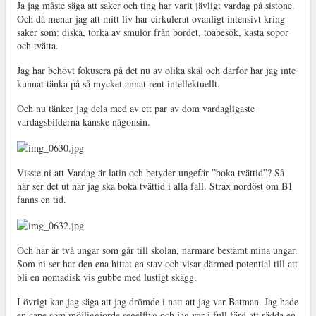
Ja jag måste säga att saker och ting har varit jävligt vardag på sistone.
Och då menar jag att mitt liv har cirkulerat ovanligt intensivt kring
saker som: diska, torka av smulor från bordet, toabesök, kasta sopor
och tvätta.
Jag har behövt fokusera på det nu av olika skäl och därför har jag inte
kunnat tänka på så mycket annat rent intellektuellt.
Och nu tänker jag dela med av ett par av dom vardagligaste
vardagsbilderna kanske någonsin.
Visste ni att Vardag är latin och betyder ungefär ”boka tvättid”? Så
här ser det ut när jag ska boka tvättid i alla fall. Strax nordöst om B1
fanns en tid.
Och här är två ungar som går till skolan, närmare bestämt mina ungar.
Som ni ser har den ena hittat en stav och visar därmed potential till att
bli en nomadisk vis gubbe med lustigt skägg.
I övrigt kan jag säga att jag drömde i natt att jag var Batman. Jag hade
en cape som möjliggjorde segelflyg och jag var i full färd att rädda en