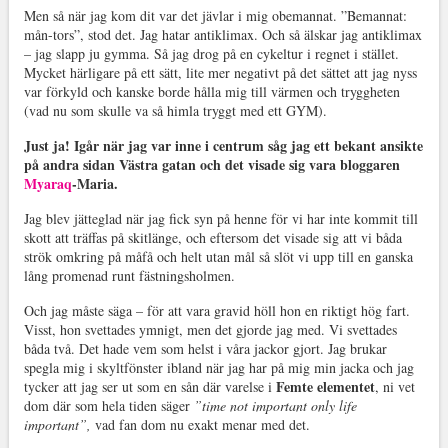
Men så när jag kom dit var det jävlar i mig obemannat. ”Bemannat:
mån-tors”, stod det. Jag hatar antiklimax. Och så älskar jag antiklimax
– jag slapp ju gymma. Så jag drog på en cykeltur i regnet i stället.
Mycket härligare på ett sätt, lite mer negativt på det sättet att jag nyss
var förkyld och kanske borde hålla mig till värmen och tryggheten
(vad nu som skulle va så himla tryggt med ett GYM).
Just ja! Igår när jag var inne i centrum såg jag ett bekant ansikte
på andra sidan Västra gatan och det visade sig vara bloggaren
Myaraq
-Maria.
Jag blev jätteglad när jag fick syn på henne för vi har inte kommit till
skott att träffas på skitlänge, och eftersom det visade sig att vi båda
strök omkring på måfå och helt utan mål så slöt vi upp till en ganska
lång promenad runt fästningsholmen.
Och jag måste säga – för att vara gravid höll hon en riktigt hög fart.
Visst, hon svettades ymnigt, men det gjorde jag med. Vi svettades
båda två. Det hade vem som helst i våra jackor gjort. Jag brukar
spegla mig i skyltfönster ibland när jag har på mig min jacka och jag
Femte elementet
tycker att jag ser ut som en sån där varelse i
, ni vet
dom där som hela tiden säger
”time not important only life
important”,
vad fan dom nu exakt menar med det.