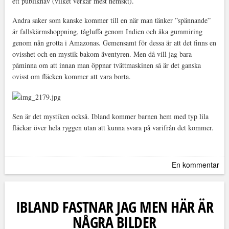
ett publikhav (vilket verkar mest hemskt).
Andra saker som kanske kommer till en när man tänker ”spännande”
är fallskärmshoppning, tågluffa genom Indien och åka gummiring
genom nån grotta i Amazonas. Gemensamt för dessa är att det finns en
ovisshet och en mystik bakom äventyren. Men då vill jag bara
påminna om att innan man öppnar tvättmaskinen så är det ganska
ovisst om fläcken kommer att vara borta.
Sen är det mystiken också. Ibland kommer barnen hem med typ lila
fläckar över hela ryggen utan att kunna svara på varifrån det kommer.
En kommentar
IBLAND FASTNAR JAG MEN HÄR ÄR
NÅGRA BILDER