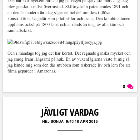
Den här skiftnyckeln hittade jag på vägen på självaste mors dag. Jag
blev ganska positivt överraskad. Skiftnyckeln patenterades 1891 och
att den är modern än idag säger en hel del om dess tidlösa
konstruktion. Ungefär som pilotbrillor och jeans. Den kombinationen
uppfanns också på 1800-talet och används än idag av alla kön och
samhällsskikt.
Och i måndags tog jag det här kortet. Det regnade ganska mycket och
jag smög fram långsamt på huk. En av vuxenfåglarna väste åt mig så
jag kände mig som den där snubben som riskerade liv och lem för att
filma geparder i Amazonas.
0
Läs kommentarer (
0
)
JÄVLIGT VARDAG
HEJ SONJA
9:40 18 APR 2015