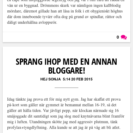
vän ur en byggnad. Drömmens skurk var nämligen ingen kallblodig
mördare, däremot gillade han att låsa in folk i ett ohygieniskt höghus
där dom inneboende tyvärr ofta dog på grund av spindlar, råttor och
dåligt underhållna avloppsrör.
0
Läs kommentarer (
0
)
SPRANG IHOP MED EN ANNAN
BLOGGARE!
HEJ SONJA
5:14 20 FEB 2015
Idag tänkte jag prova ett för mig nytt gym. Jag har skaffat ett prova
på-kort som gäller när gymmet är bemannat mellan 16-19, så det
gäller att hålla tiden. Var jävligt pepp, när klockan närmade sig 16
småjoggade dit samtidigt som jag slog med knytnävarna blint framför
mig i luften. Utandningen skötte jag med aggressiv plutmun, tänk
profylax+tyngdlyftning. Alla kunde se att jag är på väg att bli atlet.