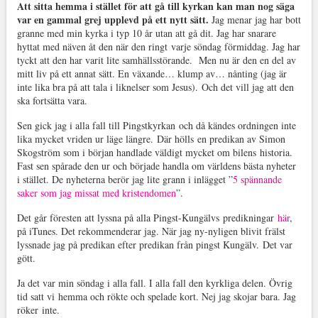
Att sitta hemma i stället för att gå till kyrkan kan man nog säga
var en gammal grej upplevd på ett nytt sätt.
Jag menar jag har bott
granne med min kyrka i typ 10 år utan att gå dit. Jag har snarare
hyttat med näven åt den när den ringt varje söndag förmiddag. Jag har
tyckt att den har varit lite samhällsstörande. Men nu är den en del av
mitt liv på ett annat sätt. En växande… klump av… nånting (jag är
inte lika bra på att tala i liknelser som Jesus). Och det vill jag att den
ska fortsätta vara.
Sen gick jag i alla fall till Pingstkyrkan och då kändes ordningen inte
lika mycket vriden ur läge längre. Där hölls en predikan av Simon
Skogström som i början handlade väldigt mycket om bilens historia.
Fast sen spårade den ur och började handla om världens bästa nyheter
i stället. De nyheterna berör jag lite grann i inlägget ”
5 spännande
saker som jag missat med kristendomen
”.
Det går föresten att lyssna på alla Pingst-Kungälvs predikningar
här
,
på iTunes. Det rekommenderar jag. När jag ny-nyligen blivit frälst
lyssnade jag på predikan efter predikan från pingst Kungälv. Det var
gött.
Ja det var min söndag i alla fall. I alla fall den kyrkliga delen. Övrig
tid satt vi hemma och rökte och spelade kort. Nej jag skojar bara. Jag
röker inte.