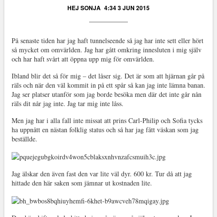
HEJ SONJA
4:34 3 JUN 2015
På senaste tiden har jag haft tunnelseende så jag har inte sett eller hört
så mycket om omvärlden. Jag har gått omkring innesluten i mig själv
och har haft svårt att öppna upp mig för omvärlden.
Ibland blir det så för mig – det låser sig. Det är som att hjärnan går på
räls och när den väl kommit in på ett spår så kan jag inte lämna banan.
Jag ser platser utanför som jag borde besöka men där det inte går nån
räls dit når jag inte. Jag tar mig inte låss.
Men jag har i alla fall inte missat att prins Carl-Philip och Sofia tycks
ha uppnått en nästan folklig status och så har jag fått väskan som jag
beställde.
Jag älskar den även fast den var lite väl dyr. 600 kr. Tur då att jag
hittade den här saken som jämnar ut kostnaden lite.