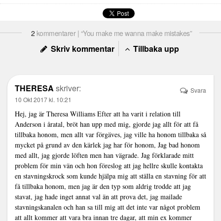
2
kommentarer | “You make me wanna make mistakes”
Skriv kommentar
Tillbaka upp
THERESA
skriver:
Svara
10 Okt 2017 kl. 10:21
Hej, jag är Theresa Williams Efter att ha varit i relation till
Anderson i åratal, bröt han upp med mig, gjorde jag allt för att få
tillbaka honom, men allt var förgäves, jag ville ha honom tillbaka så
mycket på grund av den kärlek jag har för honom, Jag bad honom
med allt, jag gjorde löften men han vägrade. Jag förklarade mitt
problem för min vän och hon föreslog att jag hellre skulle kontakta
en stavningskrock som kunde hjälpa mig att ställa en stavning för att
få tillbaka honom, men jag är den typ som aldrig trodde att jag
stavat, jag hade inget annat val än att prova det, jag mailade
stavningskanalen och han sa till mig att det inte var något problem
att allt kommer att vara bra innan tre dagar, att min ex kommer