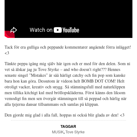
Tack för era gulliga och peppande kommentarer angående förra inlägget!
<3
Tänkte peppa igång mig själv här igen och er med för den delen. Som ni
vet så älskar jag ju Tove Styrke – and who doesn’t right??? Hennes
senaste singel ”Mistakes” är såå härligt catchy och fin pop som kanske
bara hon kan göra. Dessutom är videon helt BOMB DOT COM! Helt
otroligt vacker, kreativ och snygg. Så stämningsfull med naturklippen
men tillika kitchigt kul med bröllopskläderna. Först känns den liksom
vemodigt fin men sen övergår stämningen till så peppad och härlig när
alla tjejerna dansar tillsammans och samlas på klippan.
Den gjorde mig glad i alla fall, hoppas ni också blir glada av den! <3
TAGGAR
MUSIK
,
Tove Styrke