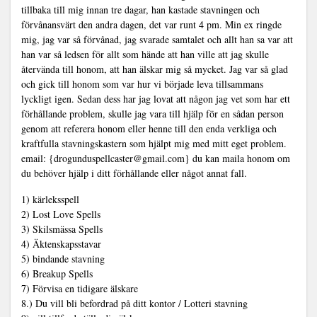
tillbaka till mig innan tre dagar, han kastade stavningen och
förvånansvärt den andra dagen, det var runt 4 pm. Min ex ringde
mig, jag var så förvånad, jag svarade samtalet och allt han sa var att
han var så ledsen för allt som hände att han ville att jag skulle
återvända till honom, att han älskar mig så mycket. Jag var så glad
och gick till honom som var hur vi började leva tillsammans
lyckligt igen. Sedan dess har jag lovat att någon jag vet som har ett
förhållande problem, skulle jag vara till hjälp för en sådan person
genom att referera honom eller henne till den enda verkliga och
kraftfulla stavningskastern som hjälpt mig med mitt eget problem.
email: {drogunduspellcaster@gmail.com} du kan maila honom om
du behöver hjälp i ditt förhållande eller något annat fall.
1) kärleksspell
2) Lost Love Spells
3) Skilsmässa Spells
4) Äktenskapsstavar
5) bindande stavning
6) Breakup Spells
7) Förvisa en tidigare älskare
8.) Du vill bli befordrad på ditt kontor / Lotteri stavning