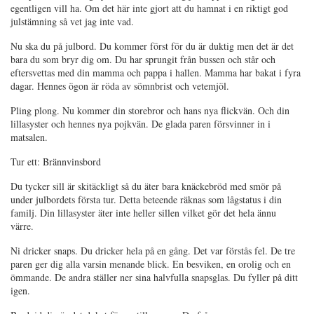
egentligen vill ha. Om det här inte gjort att du hamnat i en riktigt god
julstämning så vet jag inte vad.
Nu ska du på julbord. Du kommer först för du är duktig men det är det
bara du som bryr dig om. Du har sprungit från bussen och står och
eftersvettas med din mamma och pappa i hallen. Mamma har bakat i fyra
dagar. Hennes ögon är röda av sömnbrist och vetemjöl.
Pling plong. Nu kommer din storebror och hans nya flickvän. Och din
lillasyster och hennes nya pojkvän. De glada paren försvinner in i
matsalen.
Tur ett: Brännvinsbord
Du tycker sill är skitäckligt så du äter bara knäckebröd med smör på
under julbordets första tur. Detta beteende räknas som lågstatus i din
familj. Din lillasyster äter inte heller sillen vilket gör det hela ännu
värre.
Ni dricker snaps. Du dricker hela på en gång. Det var förstås fel. De tre
paren ger dig alla varsin menande blick. En besviken, en orolig och en
ömmande. De andra ställer ner sina halvfulla snapsglas. Du fyller på ditt
igen.