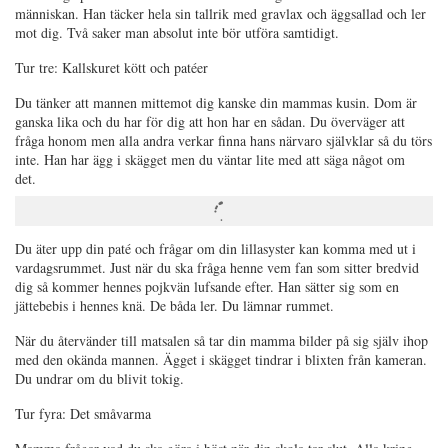
människan. Han täcker hela sin tallrik med gravlax och äggsallad och ler
mot dig. Två saker man absolut inte bör utföra samtidigt.
Tur tre: Kallskuret kött och patéer
Du tänker att mannen mittemot dig kanske din mammas kusin. Dom är
ganska lika och du har för dig att hon har en sådan. Du överväger att
fråga honom men alla andra verkar finna hans närvaro självklar så du törs
inte. Han har ägg i skägget men du väntar lite med att säga något om
det.
Du äter upp din paté och frågar om din lillasyster kan komma med ut i
vardagsrummet. Just när du ska fråga henne vem fan som sitter bredvid
dig så kommer hennes pojkvän lufsande efter. Han sätter sig som en
jättebebis i hennes knä. De båda ler. Du lämnar rummet.
När du återvänder till matsalen så tar din mamma bilder på sig själv ihop
med den okända mannen. Ägget i skägget tindrar i blixten från kameran.
Du undrar om du blivit tokig.
Tur fyra: Det småvarma