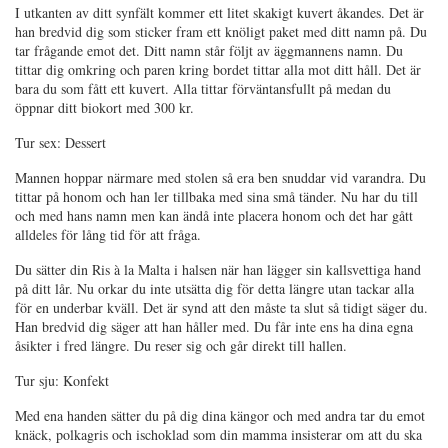
I utkanten av ditt synfält kommer ett litet skakigt kuvert åkandes. Det är
han bredvid dig som sticker fram ett knöligt paket med ditt namn på. Du
tar frågande emot det. Ditt namn står följt av äggmannens namn. Du
tittar dig omkring och paren kring bordet tittar alla mot ditt håll. Det är
bara du som fått ett kuvert. Alla tittar förväntansfullt på medan du
öppnar ditt biokort med 300 kr.
Tur sex: Dessert
Mannen hoppar närmare med stolen så era ben snuddar vid varandra. Du
tittar på honom och han ler tillbaka med sina små tänder. Nu har du till
och med hans namn men kan ändå inte placera honom och det har gått
alldeles för lång tid för att fråga.
Du sätter din Ris à la Malta i halsen när han lägger sin kallsvettiga hand
på ditt lår. Nu orkar du inte utsätta dig för detta längre utan tackar alla
för en underbar kväll. Det är synd att den måste ta slut så tidigt säger du.
Han bredvid dig säger att han håller med. Du får inte ens ha dina egna
åsikter i fred längre. Du reser sig och går direkt till hallen.
Tur sju: Konfekt
Med ena handen sätter du på dig dina kängor och med andra tar du emot
knäck, polkagris och ischoklad som din mamma insisterar om att du ska