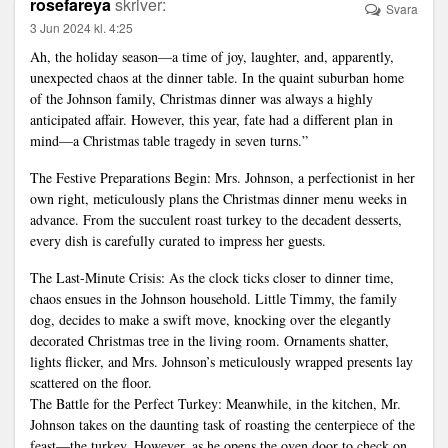
rosefareya
skriver:
Svara
3 Jun 2024 kl. 4:25
Ah, the holiday season—a time of joy, laughter, and, apparently,
unexpected chaos at the dinner table. In the quaint suburban home
of the Johnson family, Christmas dinner was always a highly
anticipated affair. However, this year, fate had a different plan in
mind—a Christmas table tragedy in seven turns.”
The Festive Preparations Begin: Mrs. Johnson, a perfectionist in her
own right, meticulously plans the Christmas dinner menu weeks in
advance. From the succulent roast turkey to the decadent desserts,
every dish is carefully curated to impress her guests.
The Last-Minute Crisis: As the clock ticks closer to dinner time,
chaos ensues in the Johnson household. Little Timmy, the family
dog, decides to make a swift move, knocking over the elegantly
decorated Christmas tree in the living room. Ornaments shatter,
lights flicker, and Mrs. Johnson’s meticulously wrapped presents lay
scattered on the floor.
The Battle for the Perfect Turkey: Meanwhile, in the kitchen, Mr.
Johnson takes on the daunting task of roasting the centerpiece of the
feast—the turkey. However, as he opens the oven door to check on