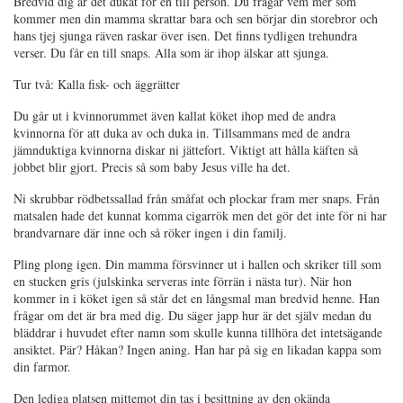
Bredvid dig är det dukat för en till person. Du frågar vem mer som
kommer men din mamma skrattar bara och sen börjar din storebror och
hans tjej sjunga räven raskar över isen. Det finns tydligen trehundra
verser. Du får en till snaps. Alla som är ihop älskar att sjunga.
Tur två: Kalla fisk- och äggrätter
Du går ut i kvinnorummet även kallat köket ihop med de andra
kvinnorna för att duka av och duka in. Tillsammans med de andra
jämnduktiga kvinnorna diskar ni jättefort. Viktigt att hålla käften så
jobbet blir gjort. Precis så som baby Jesus ville ha det.
Ni skrubbar rödbetssallad från småfat och plockar fram mer snaps. Från
matsalen hade det kunnat komma cigarrök men det gör det inte för ni har
brandvarnare där inne och så röker ingen i din familj.
Pling plong igen. Din mamma försvinner ut i hallen och skriker till som
en stucken gris (julskinka serveras inte förrän i nästa tur). När hon
kommer in i köket igen så står det en långsmal man bredvid henne. Han
frågar om det är bra med dig. Du säger japp hur är det själv medan du
bläddrar i huvudet efter namn som skulle kunna tillhöra det intetsägande
ansiktet. Pär? Håkan? Ingen aning. Han har på sig en likadan kappa som
din farmor.
Den lediga platsen mittemot din tas i besittning av den okända