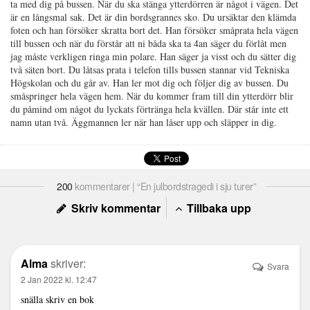
ta med dig på bussen. När du ska stänga ytterdörren är något i vägen. Det
är en långsmal sak. Det är din bordsgrannes sko. Du ursäktar den klämda
foten och han försöker skratta bort det. Han försöker småprata hela vägen
till bussen och när du förstår att ni båda ska ta 4an säger du förlåt men
jag måste verkligen ringa min polare. Han säger ja visst och du sätter dig
två säten bort. Du låtsas prata i telefon tills bussen stannar vid Tekniska
Högskolan och du går av. Han ler mot dig och följer dig av bussen. Du
småspringer hela vägen hem. När du kommer fram till din ytterdörr blir
du påmind om något du lyckats förtränga hela kvällen. Där står inte ett
namn utan två. Äggmannen ler när han låser upp och släpper in dig.
200
kommentarer | “En julbordstragedi i sju turer”
Skriv kommentar
Tillbaka upp
Alma
skriver:
Svara
2 Jan 2022 kl. 12:47
snälla skriv en bok