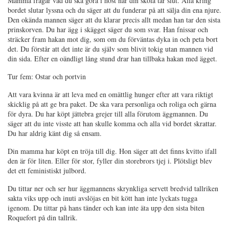
Mamma frågar vad du ska göra i höst när din skola tar slut. Alla kring
bordet slutar lyssna och du säger att du funderar på att sälja din ena njure.
Den okända mannen säger att du klarar precis allt medan han tar den sista
prinskorven. Du har ägg i skägget säger du som svar. Han fnissar och
sträcker fram hakan mot dig, som om du förväntas dyka in och peta bort
det. Du förstår att det inte är du själv som blivit tokig utan mannen vid
din sida. Efter en oändligt lång stund drar han tillbaka hakan med ägget.
Tur fem: Ostar och portvin
Att vara kvinna är att leva med en omättlig hunger efter att vara riktigt
skicklig på att ge bra paket. De ska vara personliga och roliga och gärna
för dyra. Du har köpt jättebra grejer till alla förutom äggmannen. Du
säger att du inte visste att han skulle komma och alla vid bordet skrattar.
Du har aldrig känt dig så ensam.
Din mamma har köpt en tröja till dig. Hon säger att det finns kvitto ifall
den är för liten. Eller för stor, fyller din storebrors tjej i. Plötsligt blev
det ett feministiskt julbord.
Du tittar ner och ser hur äggmannens skrynkliga servett bredvid tallriken
sakta viks upp och inuti avslöjas en bit kött han inte lyckats tugga
igenom. Du tittar på hans tänder och kan inte äta upp den sista biten
Roquefort på din tallrik.