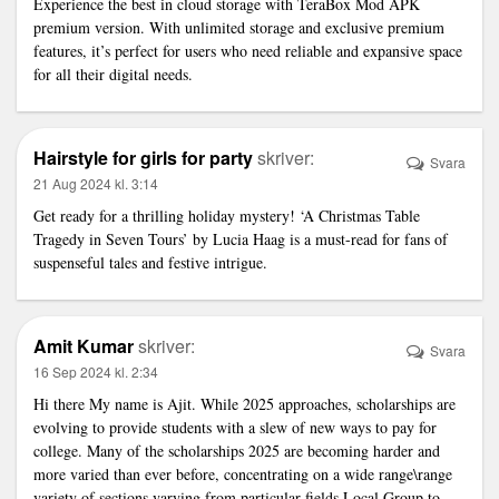
Experience the best in cloud storage with
TeraBox Mod APK
premium version
. With unlimited storage and exclusive premium
features, it’s perfect for users who need reliable and expansive space
for all their digital needs.
Hairstyle for girls for party
skriver:
Svara
21 Aug 2024 kl. 3:14
Get ready for a thrilling holiday mystery! ‘A Christmas Table
Tragedy in Seven Tours’ by Lucia Haag is a must-read for fans of
suspenseful tales and festive intrigue.
Amit Kumar
skriver:
Svara
16 Sep 2024 kl. 2:34
Hi there My name is Ajit. While 2025 approaches, scholarships are
evolving to provide students with a slew of new ways to pay for
college. Many of the scholarships 2025 are becoming harder and
more varied than ever before, concentrating on a wide range\range
variety of sections varying from particular fields Local Group to