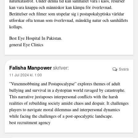
naturkatastrof. Under denna tid kan samhället vara i kaos, resurser
kan vara knappa och människor kan kämpa för överlevnad.
Berättelser och filmer som utspelar sig i postapokalyptiska världar
utforskar ofta teman som överlevnad, mänsklig natur och samhällets
kollaps.
Best Eye Hospital In Pakistan.
general Eye Clinics
Falisha Manpower
skriver:
Svara
11 Jul 2024 kl. 1:00
”Vuxenmobbning and Postapocalypse” explores themes of adult
bullying and survival in a dystopian world ravaged by catastrophe.
This narrative juxtaposes interpersonal conflicts with the harsh
realities of rebuilding society amidst chaos and despair. It challenges
players to navigate moral dilemmas and interpersonal dynamics
while facing the challenges of a post-apocalyptic landscape.
best recruitment agency