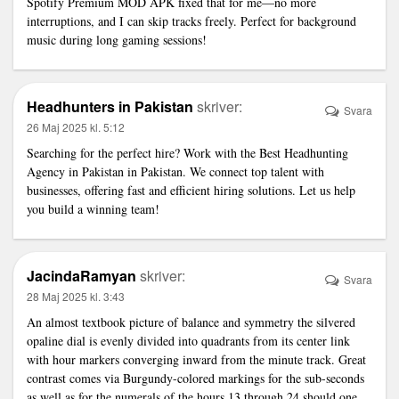
Spotify Premium MOD APK
fixed that for me—no more
interruptions, and I can skip tracks freely. Perfect for background
music during long gaming sessions!
Headhunters in Pakistan
skriver:
Svara
26 Maj 2025 kl. 5:12
Searching for the perfect hire? Work with the
Best Headhunting
Agency in Pakistan
in Pakistan. We connect top talent with
businesses, offering fast and efficient hiring solutions. Let us help
you build a winning team!
JacindaRamyan
skriver:
Svara
28 Maj 2025 kl. 3:43
An almost textbook picture of balance and symmetry the silvered
opaline dial is evenly divided into quadrants from its center
link
with hour markers converging inward from the minute track. Great
contrast comes via Burgundy-colored markings for the sub-seconds
as well as for the numerals of the hours 13 through 24 should one