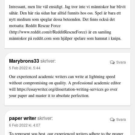
Intressant, men lite väl ensidigt. Jag tror inte vi människor har blivit
såhär. Den här råa sidan har alltid funnits hos oss. Spel är bara ett
nytt medium som speglar dessa beteenden. Det finns också det
motsatta: Reddit Rescue Force
(
http://www.reddit.com/r/RedditRescueForce
) är en samling
människor på reddit.com som hjälper spelare som hamnat i knipa.
Marybrons33
skriver:
Svara
5 Feb 2022 kl. 5:44
Our experienced academic writers can write at lightning speed
without compromising on quality. A professional academic editor
will
https://essaywriter.org/dissertation-writing-services
go over
your paper and master it to absolute perfection.
paper writer
skriver:
Svara
6 Feb 2022 kl. 4:07
To represent you best, our experienced writers adhere to the proper