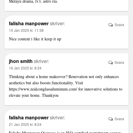
Melayu drama, tv3, astro ria.
falisha manpower
skriver:
Svara
15 Jan 2025 kl. 11:38
Nice content i like it keep it up
jhon smith
skriver:
Svara
16 Jan 2025 kl. 8:34
Thinking about a home makeover? Renovation not only enhances
aesthetics but also boosts functionality. Visit
https://www.zealconglassaluminum.com/
for innovative solutions to
elevate your home. Thankyou
falisha manpower
skriver:
Svara
21 Jan 2025 kl. 8:24
Falisha Manpower Overseas is an ISO-certified recruitment agency