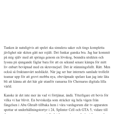
Tanken är natuligtvis att spelet ska simulera saker och tings kompletta
jävlighet när skiten gått ner rejält. Det funkar ganska bra. Jag har kommit
på mig själv med att springa genom en lövskog, beundra utsikten och
lyssna på sjungande fåglar bara för att en sekund senare kämpa för mitt
liv enbart beväpnad med en skruvmejsel. Det är stämningsfullt. Rått. Men
också så fruktansvärt nedsläckt. När jag ser hur internets samlade trollelit
teamar upp för att grovt mobba nya, obeväpnade spelare kan jag inte låta
bli att känna att det här går utanför ramarna för Chernarus digitala lilla
värld.
Kanske är det inte mer än vad vi förtjänar, ändå. Ytterligare ett bevis för
vilka vi har blivit. En beviskedja som sträcker sig hela vägen från
fängelsen i Abu Ghraib tillbaka hem i våra vardagsrum där tv-apparaten
spottar ut underhållningstortyr i 24, Splinter Cell och GTA 5, vidare till