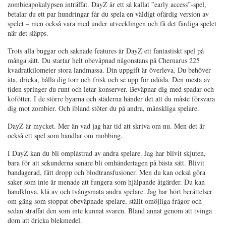
zombieapokalypsen inträffat. DayZ är ett så kallat ”early access”-spel,
betalar du ett par hundringar får du spela en väldigt ofärdig version av
spelet – men också vara med under utvecklingen och få det färdiga spelet
när det släpps.
Trots alla buggar och saknade features är DayZ ett fantastiskt spel på
många sätt. Du startar helt obeväpnad någonstans på Chernarus 225
kvadratkilometer stora landmassa. Din uppgift är överleva. Du behöver
äta, dricka, hålla dig torr och frisk och se upp för odöda. Den mesta av
tiden springer du runt och letar konserver. Beväpnar dig med spadar och
kofötter. I de större byarna och städerna händer det att du måste försvara
dig mot zombier. Och ibland stöter du på andra, mänskliga spelare.
DayZ är mycket. Mer än vad jag har tid att skriva om nu. Men det är
också ett spel som handlar om mobbing.
I DayZ kan du bli omplåstrad av andra spelare. Jag har blivit skjuten,
bara för att sekunderna senare bli omhändertagen på bästa sätt. Blivit
bandagerad, fått dropp och blodtransfusioner. Men du kan också göra
saker som inte är menade att fungera som hjälpande åtgärder. Du kan
handklova, klä av och tvångsmata andra spelare. Jag har hört berättelser
om gäng som stoppat obeväpnade spelare, ställt omöjliga frågor och
sedan straffat den som inte kunnat svaren. Bland annat genom att tvinga
dom att dricka blekmedel.