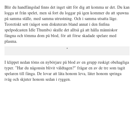
Blir du handfängslad finns det inget sätt för dig att komma ur det. Du kan
logga ut från spelet, men så fort du loggar på igen kommer du att spawna
på samma ställe, med samma utrustning. Och i samma utsatta läge.
Teoretiskt sett (något som diskuterats bland annat i den finfina
spelpodcasten Idle Thumbs) skulle det alltså gå att hålla människor
fångna och tömma dom på blod, för att förse skadade spelare med
plasma.
I klippet nedan töms en nybörjare på blod av en grupp ruskigt obehagliga
typer. ”Har du någonsin blivit våldtagen?” frågar en av de tre som tagit
spelaren till fånga. De lovar att låta honom leva, låter honom springa
iväg och skjuter honom sedan i ryggen.