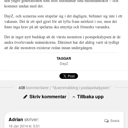
den yngre generationen som stolt slutshamar sina medmänniskor – och
kommer undan med det.
DayZ, och scenerna som utspelar sig i det dagligen, befinner sig inte i ett
vakuum. Det är ett spel gjort för att lyfta fram mörkret i oss, men det
finns inga krav på att spelarna ska utnyttja och förnedra varandra.
Det är inget nytt budskap att de värsta monstren i postapokalypsen är de
andra överlevande människorna. Däremot har det aldrig varit så tydligt
att de där monstren existerar redan innan undergången.
TAGGAR
DayZ
408
kommentarer | “Vuxenmobbing i postapokalypsen”
Skriv kommentar
Tillbaka upp
Adrian
skriver:
Svara
16 Jan 2014 kl. 5:51