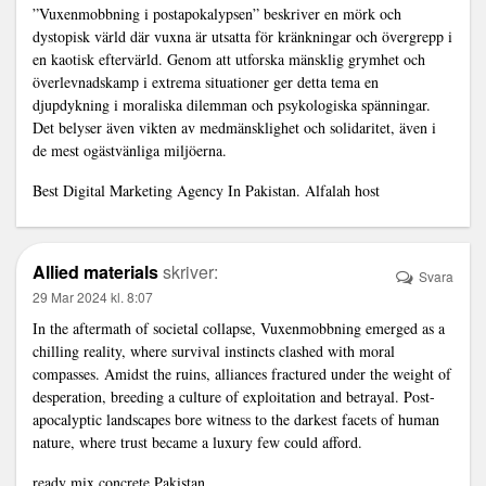
”Vuxenmobbning i postapokalypsen” beskriver en mörk och
dystopisk värld där vuxna är utsatta för kränkningar och övergrepp i
en kaotisk eftervärld. Genom att utforska mänsklig grymhet och
överlevnadskamp i extrema situationer ger detta tema en
djupdykning i moraliska dilemman och psykologiska spänningar.
Det belyser även vikten av medmänsklighet och solidaritet, även i
de mest ogästvänliga miljöerna.
Best Digital Marketing Agency In Pakistan.
Alfalah host
Allied materials
skriver:
Svara
29 Mar 2024 kl. 8:07
In the aftermath of societal collapse, Vuxenmobbning emerged as a
chilling reality, where survival instincts clashed with moral
compasses. Amidst the ruins, alliances fractured under the weight of
desperation, breeding a culture of exploitation and betrayal. Post-
apocalyptic landscapes bore witness to the darkest facets of human
nature, where trust became a luxury few could afford.
ready mix concrete Pakistan