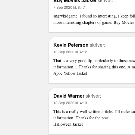
Buy Movies Jacket
skriver:
7 Sep 2020 kl. 8:47
angrykidgame: i found so interesting, i keep fol
more interesting chapters of game.
Buy Movies 
Kevin Peterson
skriver:
18 Sep 2020 kl. 4:12
That is a very good tip particularly to those ne
information… Thanks for sharing this one. A mu
Apoc Yellow Jacket
David Warner
skriver:
18 Sep 2020 kl. 4:13
This is a really well written article. I’ll make 
information. Thanks for the post.
Halloween Jacket