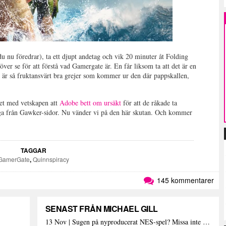
du nu föredrar), ta ett djupt andetag och vik 20 minuter åt Folding
ver se för att förstå vad Gamergate är. En får liksom ta att det är en
t är så fruktansvärt bra grejer som kommer ur den där pappskallen,
det med vetskapen att
Adobe bett om ursäkt
för att de råkade ta
ogga från Gawker-sidor. Nu vänder vi på den här skutan. Och kommer
TAGGAR
GamerGate
,
Quinnspiracy
145 kommentarer
SENAST FRÅN MICHAEL GILL
13 Nov | Sugen på nyproducerat NES-spel? Missa inte detta isf!