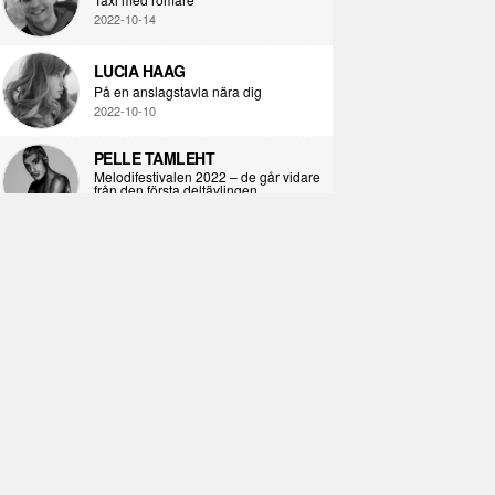
2022-10-14
LUCIA HAAG
På en anslagstavla nära dig
2022-10-10
PELLE TAMLEHT
Melodifestivalen 2022 – de går vidare
från den första deltävlingen
2022-02-02
I KORPENS SKUGGA
Själva definitionen av ondska
2021-06-28
ÖPPNA BOKEN
Kropps-dagbok
2021-06-24
SYNDAFALLET
Det är inte din demokratiska plikt att
delta i instagramaktivism.
2021-04-26