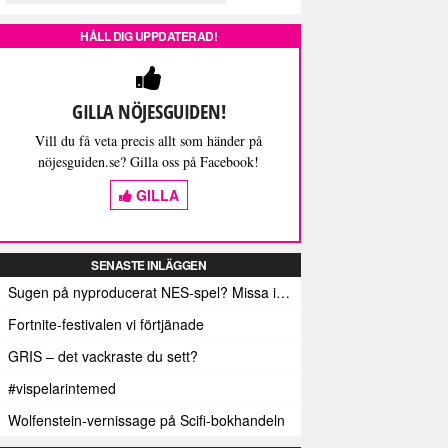
HÅLL DIG UPPDATERAD!
GILLA NÖJESGUIDEN!
Vill du få veta precis allt som händer på
nöjesguiden.se? Gilla oss på Facebook!
GILLA
SENASTE INLÄGGEN
Sugen på nyproducerat NES-spel? Missa inte detta isf!
Fortnite-festivalen vi förtjänade
GRIS – det vackraste du sett?
#vispelarintemed
Wolfenstein-vernissage på Scifi-bokhandeln