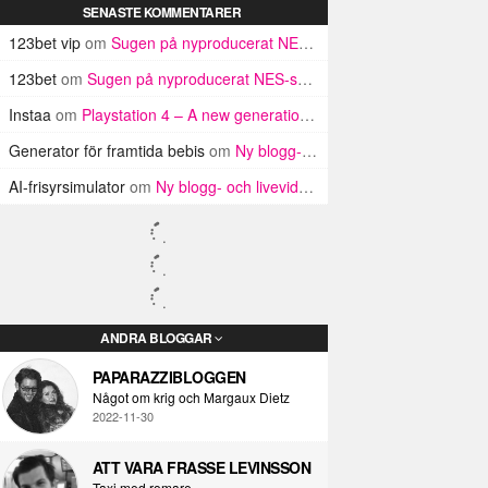
SENASTE KOMMENTARER
123bet vip
om
Sugen på nyproducerat NES-spel? Missa inte detta isf!
123bet
om
Sugen på nyproducerat NES-spel? Missa inte detta isf!
Instaa
om
Playstation 4 – A new generation unboxed
Generator för framtida bebis
om
Ny blogg- och livevideo-serie på Nöjesguiden! Med kändis-Hasan!
AI-frisyrsimulator
om
Ny blogg- och livevideo-serie på Nöjesguiden! Med kändis-Hasan!
ANDRA BLOGGAR
PAPARAZZIBLOGGEN
Något om krig och Margaux Dietz
2022-11-30
ATT VARA FRASSE LEVINSSON
Taxi med romare