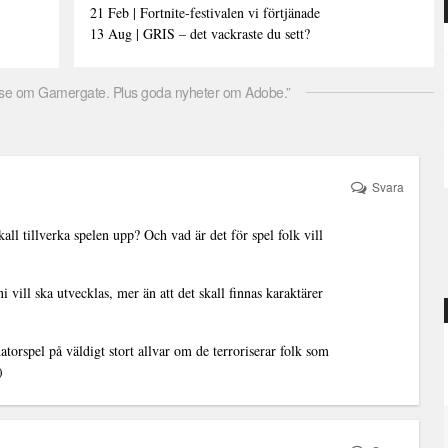
21 Feb | Fortnite-festivalen vi förtjänade
13 Aug | GRIS – det vackraste du sett?
se om Gamergate. Plus goda nyheter om Adobe.”
Svara
l tillverka spelen upp? Och vad är det för spel folk vill
 ni vill ska utvecklas, mer än att det skall finnas karaktärer
atorspel på väldigt stort allvar om de terroriserar folk som
)