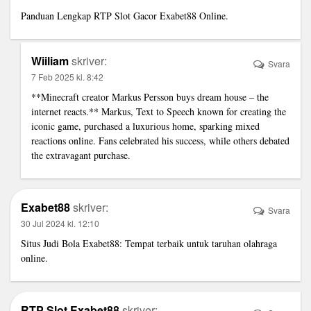
Panduan Lengkap
RTP Slot Gacor Exabet88
Online.
Wiiliam
skriver:
Svara
7 Feb 2025 kl. 8:42
**Minecraft creator Markus Persson buys dream house – the
internet reacts.** Markus,
Text to Speech
known for creating the
iconic game, purchased a luxurious home, sparking mixed
reactions online. Fans celebrated his success, while others debated
the extravagant purchase.
Exabet88
skriver:
Svara
30 Jul 2024 kl. 12:10
Situs Judi Bola Exabet88
: Tempat terbaik untuk taruhan olahraga
online.
RTP Slot Exabet88
skriver: