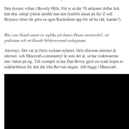
Den dyraste villan i Beverly Hills. För si så där 70 miljoner dollar fick
han den, enligt rykten snodde han den framför näsan på Jay-Z och
Beyonce (dom får göra en egen Kardashian-app för att ha råd, kanske?).
Här syns bland annat en replika på James Deans motorcykel, ett
godisrum och ett klasskt bilshowroom/vardagsrum.
Anyways. Det var ju förra veckans nyheter. Och eftersom internet är
internet, och Minecraft-communityt är som det är, så har reaktionerna
inte väntat på sig. Till exempel så har Dan Bovey gjort en exakt kopia av
mäklarfilmen för den där lilla Bevvan-stugan. Allt byggt i Minecraft.