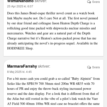
WilmaNandino
skriver:
Svara
25 Apr 2025 kl. 6:07
Does this James Bond-esque thriller novel count as a watch book
link
Maybe maybe not. Do I care Not at all. The first novel penned
by our dear friend and colleague Jason Heaton Depth Charge is a
rollicking good time packed with shipwrecks nuclear missiles and
mercenaries. Watches and gear are a natural part of the Depth
Charge narrative but it’s Heaton’s action-packed prose that has me
already anticipating the novel’s in-progress sequel. Available in the
HODINKEE Shop.
MarmaraFarrahy
skriver:
Svara
8 Maj 2025 kl. 4:45
For a bit more cash you could grab a so-called ”Baby Alpinist” from
Seiko like the SPB159 700 38mm steel 200m WR 6R35 with 70
hours of PR and enjoy the throw-back styling increased power
reserve and the date display. For a look that is different from that of
the Atlas but still rooted in the vibe of a pilot’s
link
watch the Vaer
A5 Field 500 40mm 100m WR steel case no bracelet offers the same