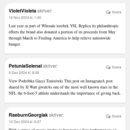
VioletVioleta
skriver:
Svara
16 Nov 2024 kl. 1:40
Last year as part of
Whosale torebek YSL Replica
its philanthropic
efforts the brand also donated a portion of its proceeds from May
through March to Feeding America to help relieve nationwide
hunger.
PetuniaSelenal
skriver:
Svara
9 Dec 2024 kl. 8:39
View
Podróbka Gucci Tenisówki
This post on InstagramA post
shared by JJ Watt jjwattAs one of the most well known stars in the
NFL the 6-foot-5 athlete understands the importance of giving back.
RaeburnGeorgiak
skriver:
Svara
10 Dec 2024 kl. 6:37
With a string of music singles to her name a few performances on