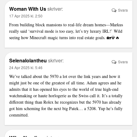
Woman With Us
skriver:
Svara
17 Apr 2025 kl. 2:50
From building block mansions to real-life dream homes—Markus
really said ‘survival mode is too easy, let’s try luxury IRL!’ Wild
seeing how Minecraft magic turns into real estate goals. 🏡💎🔥
SelenaIolantheu
skriver:
Svara
24 Apr 2025 kl. 5:46
We’ve talked about the 5970 a lot over the
link
years and how it
might just be one of the greatest of all time. Adam agrees and he
admits that it has opened his eyes to the world of true high-end
watchmaking or haute horlogerie as the Swiss call it. It’s a totally
different thing than Rolex he recognizes but the 5970 has already
got him scheming for the next big Patek… a 5208. Yup he’s fully
committed.