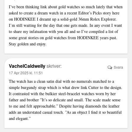
I’ve been thinking
link
about gold watches so much lately that when
asked to create a dream watch in a recent Editor’s Picks story here
on HODINKEE I dreamt up a solid-gold 36mm Rolex Explorer.
I’m still waiting for the day that one gets made. In any event I want
to share my infatuation with you all and so I’ve compiled a list of
some great stories on gold watches from HODINKEE years past.
Stay golden and enjoy.
VachelCaldwelly
skriver:
Svara
17 Apr 2025 kl. 11:51
The watch has a clean satin dial with no numerals matched to a
simple burgundy strap which is what drew
link
Cutter to the design.
It contrasted with the bulkier steel-bracelet watches worn by her
father and brother ”It’s so delicate and small. The scale made sense
to me and felt approachable.” Despite having diamonds the leather
adds an understated casual touch. ”As an object I find it so beautiful
and elegant.”