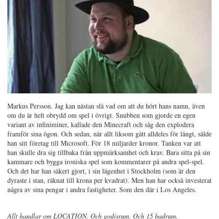
Markus Persson. Jag kan nästan slå vad om att du hört hans namn, även
om du är helt obrydd om spel i övrigt. Snubben som gjorde en egen
variant av infiniminer, kallade den Minecraft och såg den explodera
framför sina ögon. Och sedan, när allt liksom gått alldeles för långt, sålde
han sitt företag till Microsoft. För 18 miljarder kronor. Tanken var att
han skulle dra sig tillbaka från uppmärksamhet och krav. Bara sitta på sin
kammare och bygga ironiska spel som kommentarer på andra spel-spel.
Och det har han säkert gjort, i sin lägenhet i Stockholm (som är den
dyraste i stan, räknat till krona per kvadrat). Men han har också investerat
några av sina pengar i andra fastigheter. Som den där i Los Angeles.
Allt handlar om LOCATION. Och godisrum. Och 15 badrum.