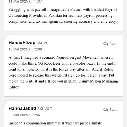
11 Mar 2025 kl. 11:37
Struggling with payroll management? Partner with the
Best Payroll
Outsourcing Provider in Pakistan
for seamless payroll processing,
compliance, and tax management, ensuring accuracy and efficiency.
HanaaElizap
skriver:
Svara
13 Mar 2025 kl. 12:08
At first I imagined a scenario
Neurodivergent Movement
where I
could make this a YG Root Beer with a bi-color bezel. In the end I
went for simplicity. That is the Rolex way after all. And if Rolex
were indeed to release this watch I’d sign up for it right away. Put
me on the waitlist and I’ll see you in 2035. Danny Milton Managing
Editor
HannaJabird
skriver:
Svara
22 Mar 2025 kl. 1:56
Inside this combination minimalist watchart piece
Climate