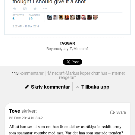
TAGGAR
Beyoncé
,
Jay-Z
,
Minecraft
113
kommentarer | “Minecraft-Markus köper drömhus – internet
reagerar”
Skriv kommentar
Tillbaka upp
Tove
skriver:
Svara
22 Dec 2014 kl. 8:42
Alltså han ser ut som om han är en del av astråkiga le reddit army
som spammar youtube med mer. Var det han som startade trenden?