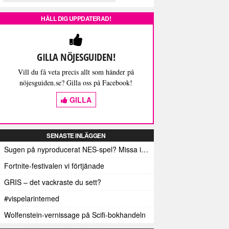
HÅLL DIG UPPDATERAD!
GILLA NÖJESGUIDEN!
Vill du få veta precis allt som händer på
nöjesguiden.se? Gilla oss på Facebook!
GILLA
SENASTE INLÄGGEN
Sugen på nyproducerat NES-spel? Missa inte detta isf!
Fortnite-festivalen vi förtjänade
GRIS – det vackraste du sett?
#vispelarintemed
Wolfenstein-vernissage på Scifi-bokhandeln