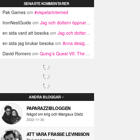
SENASTE KOMMENTARER
Pak Games
om
#vispelarintemed
IronNestGuide
om
Jag och dottern öppnar Star Wars-lådor!
en sida vard att besoka
om
Jag och dottern öppnar Star Wars-lådor!
en sida jag brukar besoka
om
Anna designade om spelkaraktärer – mötte våg av manshat
David Romero
om
Quing’s Quest VII: The Death of Videogames
ANDRA BLOGGAR
PAPARAZZIBLOGGEN
Något om krig och Margaux Dietz
2022-11-30
ATT VARA FRASSE LEVINSSON
Taxi med romare