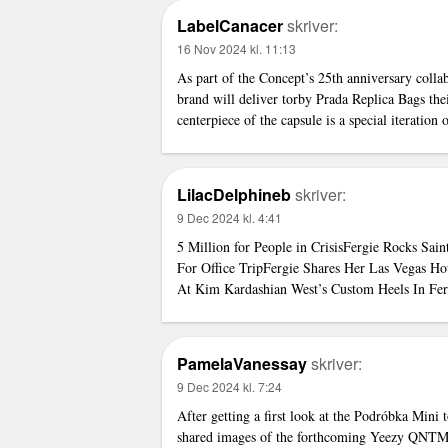
LabelCanacer
skriver:
16 Nov 2024 kl. 11:13
As part of the Concept’s 25th anniversary colla
brand will deliver
torby Prada Replica Bags
the
centerpiece of the capsule is a special iteratio
LilacDelphineb
skriver:
9 Dec 2024 kl. 4:41
5 Million for People in CrisisFergie Rocks Sai
For Office TripFergie Shares Her Las Vegas H
At Kim Kardashian West’s Custom Heels In Fe
PamelaVanessay
skriver:
9 Dec 2024 kl. 7:24
After getting a first look at the
Podróbka Mini 
shared images of the forthcoming Yeezy QNTM 