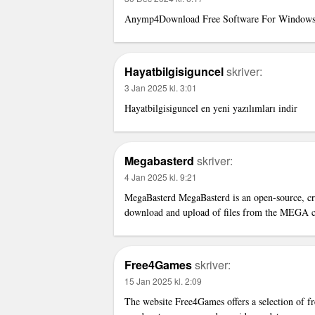
Anymp4
Download Free Software For Window
Hayatbilgisiguncel
skriver:
3 Jan 2025 kl. 3:01
Hayatbilgisiguncel
en yeni yazılımları indir
Megabasterd
skriver:
4 Jan 2025 kl. 9:21
MegaBasterd
MegaBasterd is an open-source, cro
download and upload of files from the MEGA cl
Free4Games
skriver:
15 Jan 2025 kl. 2:09
The website Free4Games offers a selection of fr