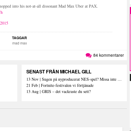
 hopped into his not-at-all dissonant Mad Max Uber at PAX.
Th
 2015
TAGGAR
mad max
84 kommentarer
SENAST FRÅN MICHAEL GILL
13 Nov | Sugen på nyproducerat NES-spel? Missa inte detta isf!
21 Feb | Fortnite-festivalen vi förtjänade
13 Aug | GRIS – det vackraste du sett?