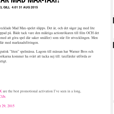
L GILL
4:01 31 AUG 2015
vecklade Mad Max-spelet släpps. Det är, och det säger jag med lite
 peppad på. Både tack vare den mäktiga actionrökaren till film OCH det
 med att göra spel där saker smäller) som står för utvecklingen. Men
et där med marknadsföringen.
patisk ”liten” spelmässa. Lagom till mässan har Warner Bros och
ökarna kommer ha svårt att tacka nej till: taxifärder utförda av
tigt.
AX
are the best promotional activation I’ve seen in a long,
CtJx
t 29, 2015