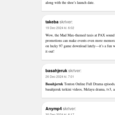
along with the shoe’s launch date.
takeba
skriver:
19 Dec 2024 kl. 6:02
Wow, the Mad Max-themed taxis at PAX sound li
promotions can make events even more memorabl
on
lucky 97 game download
lately—it’s a fun 
it out!
basahjeruk
skriver:
26 Dec 2024 kl. 7:01
Basahjeruk
Tonton Online Full Drama episods
basahjeruk terkini videos, Melayu drama, tv3, as
Anymp4
skriver:
30 Dec 2024 kl. 6:17