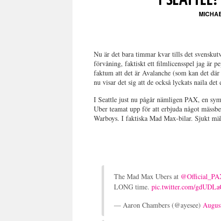
MICHAE
Nu är det bara timmar kvar tills det svenskut
förvåning, faktiskt ett filmlicensspel jag är
faktum att det är Avalanche (som kan det där
nu visar det sig att de också lyckats naila d
I Seattle just nu pågår nämligen PAX, en sym
Uber teamat upp för att erbjuda något mässbes
Warboys. I faktiska Mad Max-bilar. Sjukt mäk
The Mad Max Ubers at
@Official_P
LONG time.
pic.twitter.com/gdUDLa
— Aaron Chambers (@ayesee)
Augus