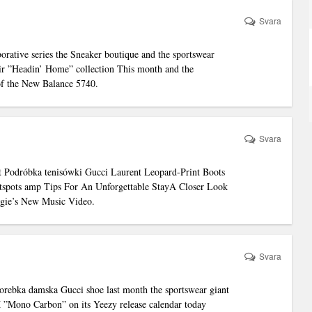
Svara
borative series the Sneaker boutique and the sportswear
ir ”Headin’ Home” collection This month and the
n of the New Balance 5740.
Svara
nt
Podróbka tenisówki Gucci
Laurent Leopard-Print Boots
otspots amp Tips For An Unforgettable StayA Closer Look
rgie’s New Music Video.
Svara
torebka damska Gucci
shoe last month the sportswear giant
”Mono Carbon” on its Yeezy release calendar today