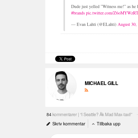
Dude just yelled ”Witness me!” as he
#brands
pic.twitter.com/Z6oMYWzR
— Evan Lahti (@ELahti)
August 30,
MICHAEL GILL
84
kommentarer | “I Seattle? Åk Mad Max-taxi!”
Skriv kommentar
Tillbaka upp