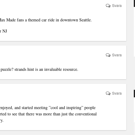
Svara
ax Made fans a themed car ride in downtown Seattle.
r NJ
Svara
s puzzle?
strands hint
is an invaluable resource.
Svara
njoyed, and started meeting ”cool and inspiring” people
rted to see that there was more than just the conventional
ry.