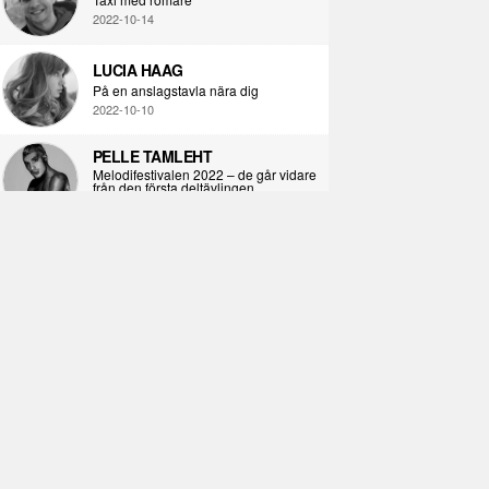
2022-10-14
LUCIA HAAG
På en anslagstavla nära dig
2022-10-10
PELLE TAMLEHT
Melodifestivalen 2022 – de går vidare
från den första deltävlingen
2022-02-02
I KORPENS SKUGGA
Själva definitionen av ondska
2021-06-28
ÖPPNA BOKEN
Kropps-dagbok
2021-06-24
SYNDAFALLET
Det är inte din demokratiska plikt att
delta i instagramaktivism.
2021-04-26