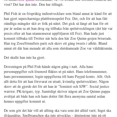
visst? Det har den inte. Den har tilltagit.
Phil Fish är en frispråkig indieutvecklare som bland annat är känd för att
han gjort supercharmiga plattformsspelet Fez. Det, och för att han fått
oändliga mängder skit av folk på nätet. Det gick så långt att han för ett
par år sedan sa att han drog sig tillbaka från spelutvecklingen (det här var
precis efter att han utannonserat uppföljaren till Fez). Han hade just
kommit tillbaka till Twitter när hela den här Zoe Quinn-grejen briserade.
Han tog Zoes/förnuftets parti och skrev ett gäng tweets i affekt. Bland
annat ett där han menade att alla som slutshameade Zoe var våldtäktsmän.
Det skulle han inte ha gjort.
Doxxningen på Phil Fish hände någon gång i natt. Alla hans
personuppgifter och lösenord fläktes ut på nätet. Hans telefonnummer,
hans personnummer, login-uppgifterna till hans Paypal-konto. Allt. Och
allt detta för att han försvarat en utsatt, kvinnlig spelutvecklare. Någon
skrev att de gjorde det för att han är ”feminist och SJW”. Social justice
warrior. PK-krigare, typ. Samtidigt skriver någon att Zoe Quinns pappa
avslöjat att både han och hans dotter fått flera anonyma samtal sedan
hennes uppgifter kommit ut.
De som gör det här vill att allting ska vara som det alltid varit. Inget ska
ifrågasättas. Spelbranschen ska inte utvecklas – åtminstone inte på ett