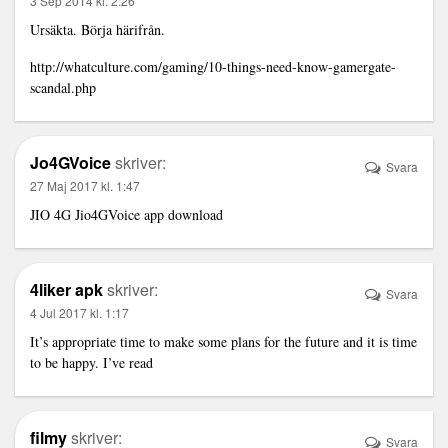
3 Sep 2014 kl. 2:26
Ursäkta. Börja härifrån.
http://whatculture.com/gaming/10-things-need-know-gamergate-
scandal.php
Jo4GVoice
skriver:
Svara
27 Maj 2017 kl. 1:47
JIO 4G
Jio4GVoice
app download
4liker apk
skriver:
Svara
4 Jul 2017 kl. 1:17
It’s appropriate time to make some plans for the future and it is time
to be happy. I’ve read
filmy
skriver:
Svara