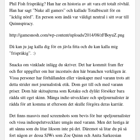
Phil Fish frispråkig? Han har en historia av att vara ett totalt rövhål.
Han har sagt ”Nuke all gamers” och kallade Totalbiscuit för en
”äcklig nörd”. En person som ändå var väldigt neutral i sitt svar till
Quinnspiracy.
http://gamesnosh.com/wp-content/uploads/2014/08/zFBoyuZ.png
Då kan ju jag kalla dig för en jävla fitta och du kan kalla mig
”frispråkig”. :)
Snacka om vinklade inlägg du skriver. Det har kommit fram fler
och fler uppgifter om hur incestuös den här branchen verkligen är.
Vissa personer har förhållanden eller vänskaper med varann trots att
detta strider mot journalistisk etik. Dom ger till och med varann
priser. Dom här skitsajterna som Kotaku och dylikt försöker bara
rädda sitt eget skinn. Många indie-utvecklare och speljournalister är
rädda för att komma ut eftersom det skulle förgöra deras karriär.
Det finns massvis med screenshots som bevis för hur speljournalister
och vissa indiespelutvecklare umgås med varann. Men det lustiga är
att sånna som du litar liksom inte på det. Däremot så litar du på så
fort någon av dessa SJWs som Zoe Quinn och Anita Sarkeesian