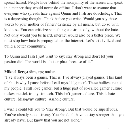
spread hatred. People hide behind the anonymity of the screen and speak
in a manner they would never do offline. I don’t want to assume that
everyone who spreads hate against Quinn and Fish are douchebags. That
is a depressing thought. Think before you write. Would you say those
words to your mother or father? Criticize by all means, but do so with
kindness. You can criticize something constructively, without the hate.
Not only would you be heard, internet would also be a better place. We
must stop how hate is propagated on the internet. Let’s act civilized and
build a better community.
To Quinn and Fish I just want to say: stay strong and don’t let your
passion die! The world is a better place because of it.”
Mikael Bergström,
rpg maker.
”I’ve always been a gamer. That is, I’ve always played games. This kind
of shit is why I pause before I call myself ‘gamer’. These bullies are not
my people. I still love games, but a huge part of so-called gamer culture
makes me sick to my stomach. This isn’t gamer culture. This is hate
culture. Misogyny culture. Asshole culture.
I wish I could tell you to ‘stay strong’. But that would be superfluous.
You’ve already stood strong. You shouldn’t have to stay stronger than you
already have. But know that you are not alone.”