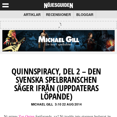
ARTIKLAR
RECENSIONER
BLOGGAR
QUINNSPIRACY, DEL 2 – DEN
SVENSKA SPELBRANSCHEN
SÄGER IFRÅN (UPPDATERAS
LÖPANDE)
MICHAEL GILL
3:10 22 AUG 2014
Ni minns
Zoe Quinn
fortfarande, va? Ni trodde inte stormen bedarrat än,