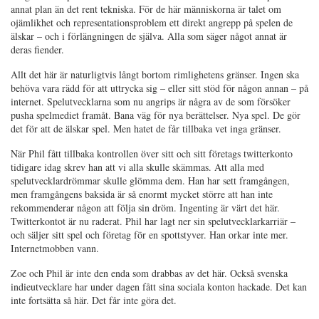
annat plan än det rent tekniska. För de här människorna är talet om
ojämlikhet och representationsproblem ett direkt angrepp på spelen de
älskar – och i förlängningen de själva. Alla som säger något annat är
deras fiender.
Allt det här är naturligtvis långt bortom rimlighetens gränser. Ingen ska
behöva vara rädd för att uttrycka sig – eller sitt stöd för någon annan – på
internet. Spelutvecklarna som nu angrips är några av de som försöker
pusha spelmediet framåt. Bana väg för nya berättelser. Nya spel. De gör
det för att de älskar spel. Men hatet de får tillbaka vet inga gränser.
När Phil fått tillbaka kontrollen över sitt och sitt företags twitterkonto
tidigare idag skrev han att vi alla skulle skämmas. Att alla med
spelutvecklardrömmar skulle glömma dem. Han har sett framgången,
men framgångens baksida är så enormt mycket större att han inte
rekommenderar någon att följa sin dröm. Ingenting är värt det här.
Twitterkontot är nu raderat. Phil har lagt ner sin spelutvecklarkarriär –
och säljer sitt spel och företag för en spottstyver. Han orkar inte mer.
Internetmobben vann.
Zoe och Phil är inte den enda som drabbas av det här. Också svenska
indieutvecklare har under dagen fått sina sociala konton hackade. Det kan
inte fortsätta så här. Det får inte göra det.