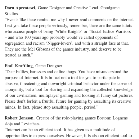
Doru Apreotesei,
Game Designer and Creative Lead. Goodgame
Studios.
”Events like these remind me why I never read comments on the internet.
Lest you take these people seriously, remember, these are the same idiots
who accuse people of being ‘White Knights’ or ”Social Justice Warriors’
– and who 100 years ago probably would’ve called opponents of
segregation and racism ‘Nigger-lovers’, and with a straight face at that.
They are the Mel Gibsons of the games industry, and deserve to be
treated as such.”
Emil Kraftling,
Game Designer.
”Dear bullies, harassers and online thugs. You have misunderstood the
purpose of Internet. It is in fact not a tool for you to participate in
abusive, threatening and downright criminal behavior under the cover of
anonymity, but a tool for sharing and expanding the collected knowledge
of our civilization, multiplayer gaming and looking at funny cat pictures.
Please don’t forfeit a fruitful future for gaming by assaulting its creative
minds. In fact, please stop assaulting people, period.”
Robert Jonsson.
Creator of the role-playing games Bortom: Lögnens
.
slöja and Leviathan
”Internet can be an efficient tool. It has given us a multitude of
opportunities to express ourselves. However, it is also an efficient tool to