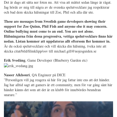
Det är dags att sätta ner foten nu. Att visa att måttet sedan länge är rågat.
Jag hörde av mig till några av de svenska spelutvecklare jag respekterar
och bad dem skicka hälsningar till Zoe, Phil och alla där ute.
These are messages from Swedish game developers showing their
support for Zoe Quinn, Phil Fish and anyone else it may concern.
Online bullying must come to an end. You are not alone.
Hälsningarna från dessa progressiva, vettiga spelutvecklare finns här
nedan. Listan kommer att uppdateras allt eftersom fler kommer in.
Är du också spelutvecklare och vill skicka din hälsning, tveka inte att
skicka citat/bild/filmklipp/osv till michael.gill@nojesguiden.se
Erik Svedäng
, Game Developer (Blueberry Garden etc)
Naseer Alkhouri
, QA Engineer på DICE
”Personligen vill jag reagera så här för jag fattar inte ens att det händer.
Jag har alltid sagt att gamers är ett community, men för var gång sånt här
händer känns det som att det är en klubb för innebördes beundran
snarare.”