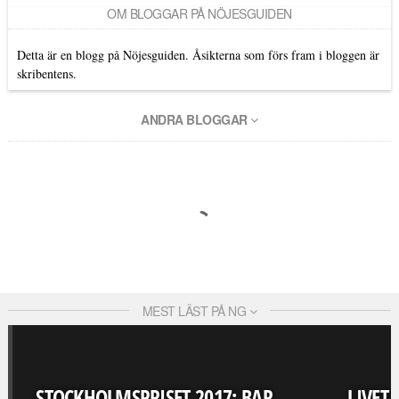
OM BLOGGAR PÅ NÖJESGUIDEN
Detta är en blogg på Nöjesguiden. Åsikterna som förs fram i bloggen är
skribentens.
ANDRA BLOGGAR
MEST LÄST PÅ NG
STOCKHOLMSPRISET 2017: BAR
LIVET