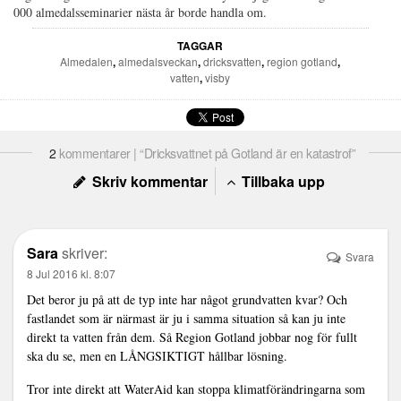
000 almedalsseminarier nästa år borde handla om.
TAGGAR
Almedalen
,
almedalsveckan
,
dricksvatten
,
region gotland
,
vatten
,
visby
2
kommentarer | “Dricksvattnet på Gotland är en katastrof”
Skriv kommentar
Tillbaka upp
Sara
skriver:
Svara
8 Jul 2016 kl. 8:07
Det beror ju på att de typ inte har något grundvatten kvar? Och
fastlandet som är närmast är ju i samma situation så kan ju inte
direkt ta vatten från dem. Så Region Gotland jobbar nog för fullt
ska du se, men en LÅNGSIKTIGT hållbar lösning.
Tror inte direkt att WaterAid kan stoppa klimatförändringarna som