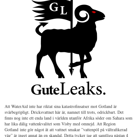
Att WaterAid inte har riktat sina katastrofinsatser mot Gotland är
svårbegripligt. Dricksvattnet här är, namnet till trots, odrickbart. Det
finns nog inte ett enda land i världen utanför Afrika söder om Sahara som
har lika dålig vattenkvalitet som Visby med omnejd. Att Region
Gotland inte gör något åt att vattnet smakar ”vattenpöl på vältrafikerad
väg” är inget annat än en skandal. Detta tycker jag att samtliga nästan 4