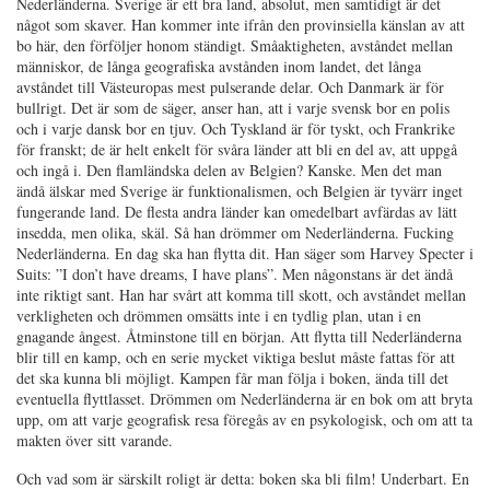
Nederländerna. Sverige är ett bra land, absolut, men samtidigt är det
något som skaver. Han kommer inte ifrån den provinsiella känslan av att
bo här, den förföljer honom ständigt. Småaktigheten, avståndet mellan
människor, de långa geografiska avstånden inom landet, det långa
avståndet till Västeuropas mest pulserande delar. Och Danmark är för
b
ullrigt. Det är som de säger, anser han, att i varje svensk bor en polis
och i varje dansk bor en tjuv. Och Tyskland är för tyskt, och Frankrike
för franskt; de är helt enkelt för svåra länder att bli en del av, att uppgå
och ingå i. Den flamländska delen av Belgien? Kanske. Men det man
ändå älskar med Sverige är funktionalismen, och Belgien är tyvärr inget
fungerande land. De flesta andra länder kan omedelbart avfärdas av lätt
insedda, men olika, skäl. Så han drömmer om Nederländerna. Fucking
Nederländerna. En dag ska han flytta dit. Han säger som Harvey Specter i
Suits: ”I don’t have dreams, I have plans”. Men någonstans är det ändå
inte riktigt sant. Han har svårt att komma till skott, och avståndet mellan
verkligheten och drömmen omsätts inte i en tydlig plan, utan i en
gnagande ångest. Åtminstone till en början. Att flytta till Nederländerna
blir till en kamp, och en serie mycket viktiga beslut måste fattas för att
det ska kunna bli möjligt. Kampen får man följa i boken, ända till det
eventuella flyttlasset. Drömmen om Nederländerna är en bok om att bryta
upp, om att varje geografisk resa föregås av en psykologisk, och om att ta
makten över sitt varande.
Och vad som är särskilt roligt är detta: boken ska bli film! Underbart. En