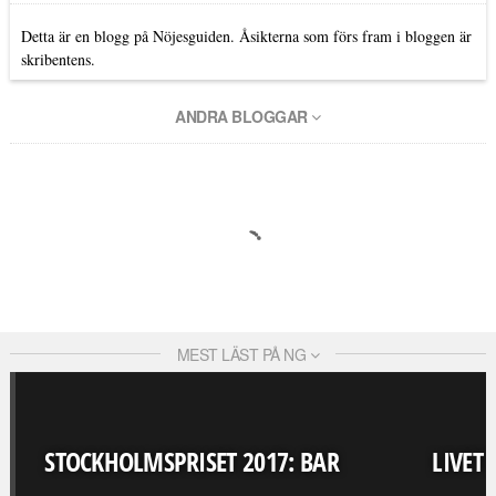
Detta är en blogg på Nöjesguiden. Åsikterna som förs fram i bloggen är
skribentens.
ANDRA BLOGGAR
MEST LÄST PÅ NG
STOCKHOLMSPRISET 2017: BAR
LIVET