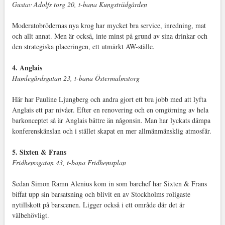
Gustav Adolfs torg 20, t-bana Kungsträdgården
Moderatobrödernas nya krog har mycket bra service, inredning, mat
och allt annat. Men är också, inte minst på grund av sina drinkar och
den strategiska placeringen, ett utmärkt AW-ställe.
4. Anglais
Humlegårdsgatan 23, t-bana Östermalmstorg
Här har Pauline Ljungberg och andra gjort ett bra jobb med att lyfta
Anglais ett par nivåer. Efter en renovering och en omgörning av hela
barkonceptet så är Anglais bättre än någonsin. Man har lyckats dämpa
konferenskänslan och i stället skapat en mer allmänmänsklig atmosfär.
5. Sixten & Frans
Fridhemsgatan 43, t-bana Fridhemsplan
Sedan Simon Ramn Alenius kom in som barchef har Sixten & Frans
biffat upp sin barsatsning och blivit en av Stockholms roligaste
nytillskott på barscenen. Ligger också i ett område där det är
välbehövligt.