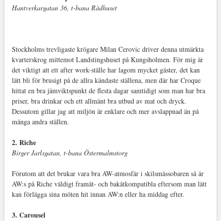
Hantverkargatan 36, t-bana Rådhuset
Stockholms trevligaste krögare Milan Cerovic driver denna utmärkta
kvarterskrog mittemot Landstingshuset på Kungsholmen. För mig är
det viktigt att ett after work-ställe har lagom mycket gäster, det kan
lätt bli för brusigt på de allra kändaste ställena, men där har Croque
hittat en bra jämviktspunkt de flesta dagar samtidigt som man har bra
priser, bra drinkar och ett allmänt bra utbud av mat och dryck.
Dessutom gillar jag att miljön är enklare och mer avslappnad än på
många andra ställen.
2. Riche
Birger Jarlsgatan, t-bana Östermalmstorg
Förutom att det brukar vara bra AW-atmosfär i skilsmässobaren så är
AW:s på Riche väldigt framåt- och bakåtkompatibla eftersom man lätt
kan förlägga sina möten hit innan AW:n eller ha middag efter.
3. Carousel