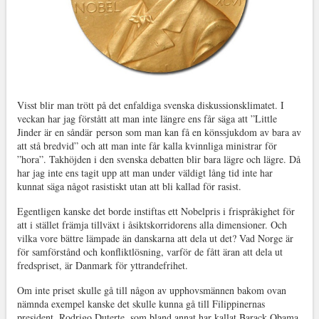
Visst blir man trött på det enfaldiga svenska diskussionsklimatet. I
veckan har jag förstått att man inte längre ens får säga att ”Little
Jinder är en såndär person som man kan få en könssjukdom av bara av
att stå bredvid” och att man inte får kalla kvinnliga ministrar för
”hora”. Takhöjden i den svenska debatten blir bara lägre och lägre. Då
har jag inte ens tagit upp att man under väldigt lång tid inte har
kunnat säga något rasistiskt utan att bli kallad för rasist.
Egentligen kanske det borde instiftas ett Nobelpris i frispråkighet för
att i stället främja tillväxt i åsiktskorridorens alla dimensioner. Och
vilka vore bättre lämpade än danskarna att dela ut det? Vad Norge är
för samförstånd och konfliktlösning, varför de fått äran att dela ut
fredspriset, är Danmark för yttrandefrihet.
Om inte priset skulle gå till någon av upphovsmännen bakom ovan
nämnda exempel kanske det skulle kunna gå till Filippinernas
president, Rodrigo Duterte, som bland annat har kallat Barack Obama