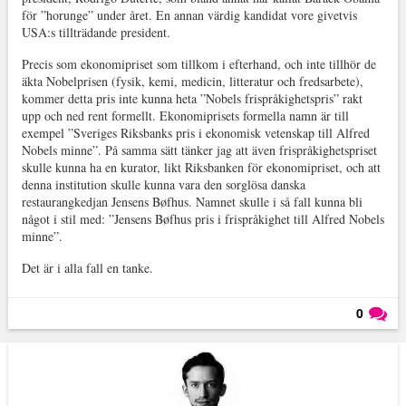
för ”horunge” under året. En annan värdig kandidat vore givetvis
USA:s tillträdande president.
Precis som ekonomipriset som tillkom i efterhand, och inte tillhör de
äkta Nobelprisen (fysik, kemi, medicin, litteratur och fredsarbete),
kommer detta pris inte kunna heta ”Nobels frispråkighetspris” rakt
upp och ned rent formellt. Ekonomiprisets formella namn är till
exempel ”Sveriges Riksbanks pris i ekonomisk vetenskap till Alfred
Nobels minne”. På samma sätt tänker jag att även frispråkighetspriset
skulle kunna ha en kurator, likt Riksbanken för ekonomipriset, och att
denna institution skulle kunna vara den sorglösa danska
restaurangkedjan Jensens Bøfhus. Namnet skulle i så fall kunna bli
något i stil med: ”Jensens Bøfhus pris i frispråkighet till Alfred Nobels
minne”.
Det är i alla fall en tanke.
0
Läs kommentarer (
0
)