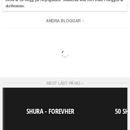
skribentens.
ANDRA BLOGGAR
MEST LÄST PÅ NG
SHURA - FOREVHER
50 SH