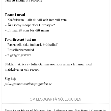
bara ett riktigt bra recept!)
Texter i urval
–
Kräftskivan – allt du vill och inte vill veta
–
Är Gorby’s döpt efter Gorbatjov?
–
En maträtt som bär ditt namn
Favoritrecept just nu
–
Panzanella (aka italiensk brödsallad)
–
Rotselleriremoulad
–
2 gånger gravlax
Slaktarn
skrivs av Julia Gummesson som annars frilansar med
matskriverier och recept.
Säg hej:
julia.gummesson@nojesguiden.se
OM BLOGGAR PÅ NÖJESGUIDEN
Detta är en blogg på Nöjesguiden. Åsikterna som förs fram i bloggen är