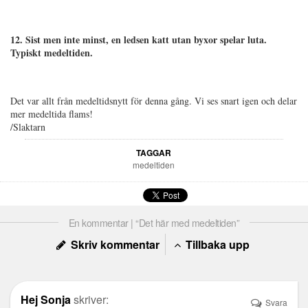
12. Sist men inte minst, en ledsen katt utan byxor spelar luta.
Typiskt medeltiden.
Det var allt från medeltidsnytt för denna gång. Vi ses snart igen och delar
mer medeltida flams!
/Slaktarn
TAGGAR
medeltiden
En kommentar | “Det här med medeltiden”
Skriv kommentar
Tillbaka upp
Hej Sonja
skriver:
Svara