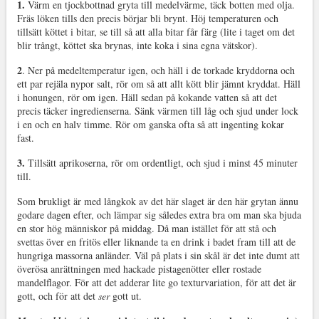
1.
Värm en tjockbottnad gryta till medelvärme, täck botten med olja.
Fräs löken tills den precis börjar bli brynt. Höj temperaturen och
tillsätt köttet i bitar, se till så att alla bitar får färg (lite i taget om det
blir trångt, köttet ska brynas, inte koka i sina egna vätskor).
2
. Ner på medeltemperatur igen, och häll i de torkade kryddorna och
ett par rejäla nypor salt, rör om så att allt kött blir jämnt kryddat. Häll
i honungen, rör om igen. Häll sedan på kokande vatten så att det
precis täcker ingredienserna. Sänk värmen till låg och sjud under lock
i en och en halv timme. Rör om ganska ofta så att ingenting kokar
fast.
3.
Tillsätt aprikoserna, rör om ordentligt, och sjud i minst 45 minuter
till.
Som brukligt är med långkok av det här slaget är den här grytan ännu
godare dagen efter, och lämpar sig således extra bra om man ska bjuda
en stor hög människor på middag. Då man istället för att stå och
svettas över en fritös eller liknande ta en drink i badet fram till att de
hungriga massorna anländer. Väl på plats i sin skål är det inte dumt att
överösa anrättningen med hackade pistagenötter eller rostade
mandelflagor. För att det adderar lite go texturvariation, för att det är
gott, och för att det
ser
gott ut.