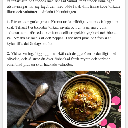
sultanarussin och toppas med hackad valnöt, men under mina egna
utsvävningar har jag lagat den med både färsk dill, finhackade torkade
fikon och valnötter nedrörda i blandningen.
1.
Riv en stor gurka grovt. Krama ur överflödigt vatten och lägg i en
skål. Tillsätt två teskedar torkad mynta och en rejäl näve gula
sultanarussin, rör sedan ner fem deciliter grekisk yoghurt och blanda
väl. Smaka av med salt och peppar. Täck med plast och förvara i
kylen tills det är dags att äta.
2.
Vid servering, lägg upp i en skål och droppa över ordentligt med
olivolja, och så strör du över finhackad färsk mynta och torkade
rosenblad plus en skur hackade valnötter.