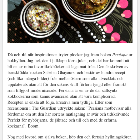
Då och då
när inspirationen tryter plockar jag fram boken
Persiana
ur
bokhyllan. Jag fick den i julklapp förra julen, och det har kommit att
bli en av mina favoritkokböcker att laga mat från. Den är skriven av
iranskfödda kocken Sabrina Ghayours, och består av hundra recept
(och lika många bilder) från mellanöstern som alla utvecklats och
uppdaterats utan att för den sakens skull förlora tyngd eller framstå
som tillgjort moderniserade. Persiana är en av de där sällsynta
kokböckerna som känns avancerad utan att vara komplicerad.
Recepten är enkla att följa, kreativa men tydliga. Eller som
recensionen i The Guardian uttryckte saken: ”Persiana motbevisar alla
fördomar om att den här sortens matlagning är svår och tidskrävande.
Perfekt för nybörjarna, de jäktade och till och med de erfarna
kockarna”. Boom.
Nog med lovord om själva boken, köp den och fortsätt hyllningskören