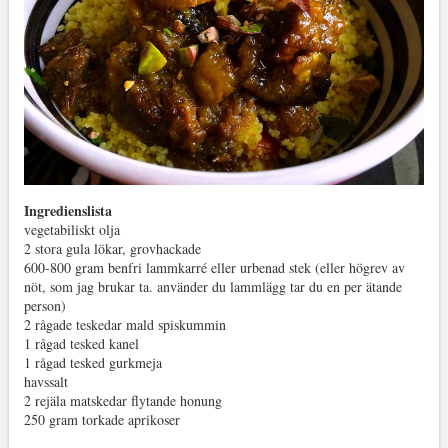
Ingredienslista
vegetabiliskt olja
2 stora gula lökar, grovhackade
600-800 gram benfri lammkarré eller urbenad stek (eller högrev av
nöt, som jag brukar ta. använder du lammlägg tar du en per ätande
person)
2 rågade teskedar mald spiskummin
1 rågad tesked kanel
1 rågad tesked gurkmeja
havssalt
2 rejäla matskedar flytande honung
250 gram torkade aprikoser