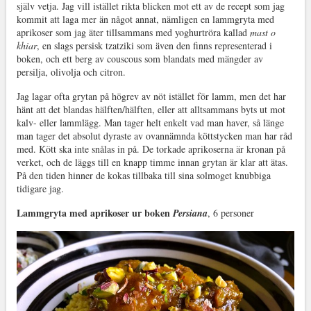
själv vetja. Jag vill istället rikta blicken mot ett av de recept som jag
kommit att laga mer än något annat, nämligen en lammgryta med
aprikoser som jag äter tillsammans med yoghurtröra kallad
mast o
khiar
, en slags persisk tzatziki som även den finns representerad i
boken, och ett berg av couscous som blandats med mängder av
persilja, olivolja och citron.
Jag lagar ofta grytan på högrev av nöt istället för lamm, men det har
hänt att det blandas hälften/hälften, eller att alltsammans byts ut mot
kalv- eller lammlägg. Man tager helt enkelt vad man haver, så länge
man tager det absolut dyraste av ovannämnda köttstycken man har råd
med. Kött ska inte snålas in på. De torkade aprikoserna är kronan på
verket, och de läggs till en knapp timme innan grytan är klar att ätas.
På den tiden hinner de kokas tillbaka till sina solmoget knubbiga
tidigare jag.
Lammgryta med aprikoser ur boken
Persiana
, 6 personer