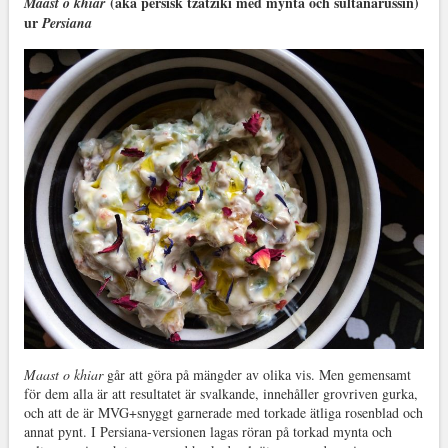
(aka persisk tzatziki med mynta och sultanarussin)
Maast o khiar
ur
Persiana
Maast o khiar
går att göra på mängder av olika vis. Men gemensamt
för dem alla är att resultatet är svalkande, innehåller grovriven gurka,
och att de är MVG+snyggt garnerade med torkade ätliga rosenblad och
annat pynt. I Persiana-versionen lagas röran på torkad mynta och