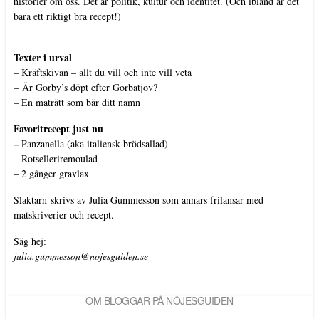
historier om oss. Det är politik, kultur och identitet. (Och ibland är det
bara ett riktigt bra recept!)
Texter i urval
–
Kräftskivan – allt du vill och inte vill veta
–
Är Gorby’s döpt efter Gorbatjov?
–
En maträtt som bär ditt namn
Favoritrecept just nu
–
Panzanella (aka italiensk brödsallad)
–
Rotselleriremoulad
–
2 gånger gravlax
Slaktarn
skrivs av Julia Gummesson som annars frilansar med
matskriverier och recept.
Säg hej:
julia.gummesson@nojesguiden.se
OM BLOGGAR PÅ NÖJESGUIDEN