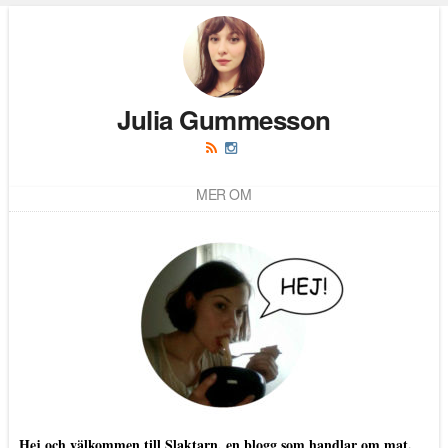
Läs kommentarer (
2
)
Julia Gummesson
MER OM
Hej och välkommen till Slaktarn, en blogg som handlar om mat.