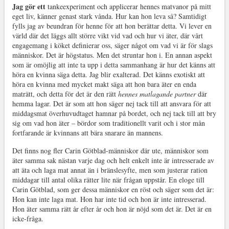
Jag gör ett
tankeexperiment och applicerar hennes matvanor på mitt
eget liv, känner genast stark vånda. Hur kan hon leva så? Samtidigt
fylls jag av beundran för henne för att hon berättar detta. Vi lever en
värld där det läggs allt större vikt vid vad och hur vi äter, där vårt
engagemang i köket definierar oss, säger något om vad vi är för slags
människor. Det är högstatus. Men det struntar hon i. En annan aspekt
som är omöjlig att inte ta upp i detta sammanhang är hur det känns att
höra en kvinna säga detta. Jag blir exalterad. Det känns exotiskt att
höra en kvinna med mycket makt säga att hon bara äter en enda
maträtt, och detta för det är den rätt
hennes matlagande partner
där
hemma lagar. Det är som att hon säger nej tack till att ansvara för att
middagsmat överhuvudtaget hamnar på bordet, och nej tack till att bry
sig om vad hon äter – bördor som traditionellt varit och i stor mån
fortfarande är kvinnans att bära snarare än mannens.
Det finns nog fler Carin Götblad-människor där ute, människor som
äter samma sak nästan varje dag och helt enkelt inte är intresserade av
att äta och laga mat annat än i bränslesyfte, men som justerar ration
middagar till antal olika rätter lite när frågan uppstår. En eloge till
Carin Götblad, som ger dessa människor en röst och säger som det är:
Hon kan inte laga mat. Hon har inte tid och hon är inte intresserad.
Hon äter samma rätt år efter år och hon är nöjd som det är. Det är en
icke-fråga.