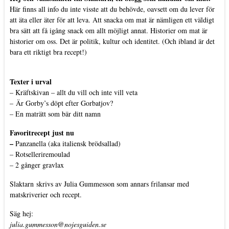
Här finns all info du inte visste att du behövde, oavsett om du lever för
att äta eller äter för att leva. Att snacka om mat är nämligen ett väldigt
bra sätt att få igång snack om allt möjligt annat. Historier om mat är
historier om oss. Det är politik, kultur och identitet. (Och ibland är det
bara ett riktigt bra recept!)
Texter i urval
–
Kräftskivan – allt du vill och inte vill veta
–
Är Gorby’s döpt efter Gorbatjov?
–
En maträtt som bär ditt namn
Favoritrecept just nu
–
Panzanella (aka italiensk brödsallad)
–
Rotselleriremoulad
–
2 gånger gravlax
Slaktarn
skrivs av Julia Gummesson som annars frilansar med
matskriverier och recept.
Säg hej:
julia.gummesson@nojesguiden.se