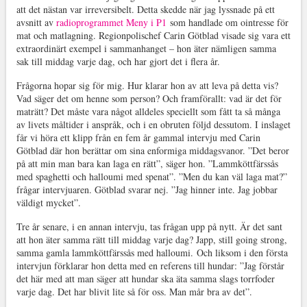
att det nästan var irreversibelt. Detta skedde när jag lyssnade på ett
avsnitt av
radioprogrammet Meny i P1
som handlade om ointresse för
mat och matlagning. Regionpolischef Carin Götblad visade sig vara ett
extraordinärt exempel i sammanhanget – hon äter nämligen samma
sak till middag varje dag, och har gjort det i flera år.
Frågorna hopar sig för mig. Hur klarar hon av att leva på detta vis?
Vad säger det om henne som person? Och framförallt: vad är det för
maträtt? Det måste vara något alldeles speciellt som fått ta så många
av livets måltider i anspråk, och i en obruten följd dessutom. I inslaget
får vi höra ett klipp från en fem år gammal intervju med Carin
Götblad där hon berättar om sina enformiga middagsvanor. ”Det beror
på att min man bara kan laga en rätt”, säger hon. ”Lammköttfärssås
med spaghetti och halloumi med spenat”. ”Men du kan väl laga mat?”
frågar intervjuaren. Götblad svarar nej. ”Jag hinner inte. Jag jobbar
väldigt mycket”.
Tre år senare, i en annan intervju, tas frågan upp på nytt. Är det sant
att hon äter samma rätt till middag varje dag? Japp, still going strong,
samma gamla lammköttfärssås med halloumi. Och liksom i den första
intervjun förklarar hon detta med en referens till hundar: ”Jag förstår
det här med att man säger att hundar ska äta samma slags torrfoder
varje dag. Det har blivit lite så för oss. Man mår bra av det”.