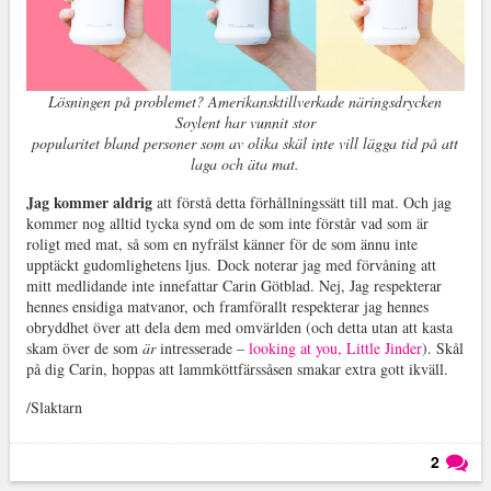
Lösningen på problemet? Amerikansktillverkade näringsdrycken
Soylent har vunnit stor
popularitet
bland personer som av olika skäl inte vill lägga tid på att
laga och äta mat.
Jag kommer aldrig
att förstå detta förhållningssätt till mat. Och jag
kommer nog alltid tycka synd om de som inte förstår vad som är
roligt med mat, så som en nyfrälst känner för de som ännu inte
upptäckt gudomlighetens ljus. Dock noterar jag med förvåning att
mitt medlidande inte innefattar Carin Götblad. Nej, Jag respekterar
hennes ensidiga matvanor, och framförallt respekterar jag hennes
obryddhet över att dela dem med omvärlden (och detta utan att kasta
skam över de som
är
intresserade –
looking at you, Little Jinder
). Skål
på dig Carin, hoppas att lammköttfärssåsen smakar extra gott ikväll.
/Slaktarn
2