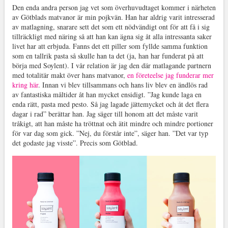
Den enda andra person jag vet som överhuvudtaget kommer i närheten
av Götblads matvanor är min pojkvän. Han har aldrig varit intresserad
av matlagning, snarare sett det som ett nödvändigt ont för att få i sig
tillräckligt med näring så att han kan ägna sig åt alla intressanta saker
livet har att erbjuda. Fanns det ett piller som fyllde samma funktion
som en tallrik pasta så skulle han ta det (ja, han har funderat på att
börja med Soylent). I vår relation är jag den där matlagande partnern
med totalitär makt över hans matvanor,
en företeelse jag funderar mer
kring här
. Innan vi blev tillsammans och hans liv blev en ändlös rad
av fantastiska måltider åt han mycket ensidigt. ”Jag kunde laga en
enda rätt, pasta med pesto. Så jag lagade jättemycket och åt det flera
dagar i rad” berättar han. Jag säger till honom att det måste varit
tråkigt, att han måste ha tröttnat och ätit mindre och mindre portioner
för var dag som gick. ”Nej, du förstår inte”, säger han. ”Det var typ
det godaste jag visste”. Precis som Götblad.