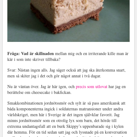
Fråga: Vad är skillnaden
mellan mig och en irriterande kille man är
kär i som inte skriver tillbaka?
Svar: Nästan ingen alls. Jag säger också att jag ska återkomma snart,
men så skiter jag i det och gör något annat i två dagar.
Nu är väntan över. Jag är här igen, och
precis som utlovat
har jag en
berättelse om cheesecake i bakfickan.
Smakkombinationen jordnötssmör och sylt är så pass amerikansk att
båda komponenterna ingick i soldaternas matransioner under andra
världskriget, men här i Sverige är det ingen självklar favorit. Jag
minns jordnötssmör som en otrolig lyx som barn, det hörde till
extrema undantagsfall att en burk Skippy’s uppenbarade sig i kylen
där hemma. För en tid sedan satt jag och lyssnade på en konversation