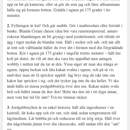
upp en bit på kanterna, eller så gör du som jag och låter alltsammans
hålla sig på formens botten. Grädda i ugnen på 175 grader i tio
minuter.
2.
Fyllningen är kul! Och går snabbt. Gör i matberedare eller fortsätt i
bunke. Blanda Cream cheese (den bör vara rumstempererad, annars
riskerar blandningen att bli grynig) med jordnötssmör, och tillsätt ett
ägg i taget medan du blandar runt. Häll i socker och salt, och när allt
är lent och välblandat häller du över det i formen med din förgräddade
botten. Kör i ugnen på 175 grader i ungefär trettio minuter – håll lite
koll på slutet, du vill att den ska vara lite uppuffad men aningen
wobbly i mitten när du tar ut den. Vissa säger att man ska stänga av
ugnen, öppna luckan och låta kakan svalna i ugnen, och på så vis
undviker man att få sprickor upptill. Jag bryr mig då rakt inte om
kakor har sprickor i sig, och det tycker jag inte du ska heller. Vi ska
ändå hälla en massa jordgubbssörja över den sen. Kakan måste svala
helt och hållet innan du äter den! Helst ska den stå i ett dygn innan,
men vem har tid för sånt? Två-tre timmar räcker.
3.
Jordgubbssylten är en enkel historia: häll alla ingredienser i en
kastrull, låt koka upp och rör om, och sänk sedan temperaturen till
låg/medium. Låt bubbla på och reduceras till en trög sörja. Häll över
din någorlunda jämnt över din cheesecake, ställ undan tills den ”satt”
sig.