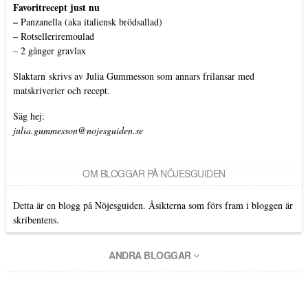
Favoritrecept just nu
–
Panzanella (aka italiensk brödsallad)
–
Rotselleriremoulad
–
2 gånger gravlax
Slaktarn
skrivs av Julia Gummesson som annars frilansar med
matskriverier och recept.
Säg hej:
julia.gummesson@nojesguiden.se
OM BLOGGAR PÅ NÖJESGUIDEN
Detta är en blogg på Nöjesguiden. Åsikterna som förs fram i bloggen är
skribentens.
ANDRA BLOGGAR