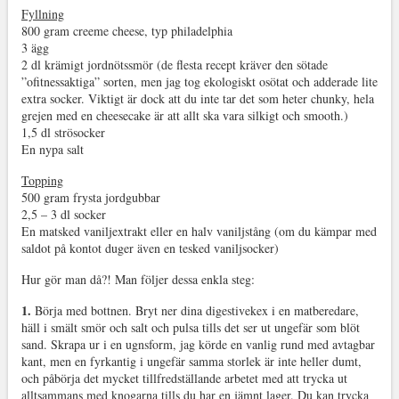
Fyllning
800 gram creeme cheese, typ philadelphia
3 ägg
2 dl krämigt jordnötssmör (de flesta recept kräver den sötade
”ofitnessaktiga” sorten, men jag tog ekologiskt osötat och adderade lite
extra socker. Viktigt är dock att du inte tar det som heter chunky, hela
grejen med en cheesecake är att allt ska vara silkigt och smooth.)
1,5 dl strösocker
En nypa salt
Topping
500 gram frysta jordgubbar
2,5 – 3 dl socker
En matsked vaniljextrakt eller en halv vaniljstång (om du kämpar med
saldot på kontot duger även en tesked vaniljsocker)
Hur gör man då?! Man följer dessa enkla steg:
1.
Börja med bottnen. Bryt ner dina digestivekex i en matberedare,
häll i smält smör och salt och pulsa tills det ser ut ungefär som blöt
sand. Skrapa ur i en ugnsform, jag körde en vanlig rund med avtagbar
kant, men en fyrkantig i ungefär samma storlek är inte heller dumt,
och påbörja det mycket tillfredställande arbetet med att trycka ut
alltsammans med knogarna tills du har en jämnt lager. Du kan trycka