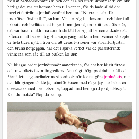
mellan barndomskompisar, och den ena berättade drömmande om hur
härligt det var att komma hem till vännen, för de hade alltid det
mycket åtråvärda jordnötssmöret hemma. ”Ni var en sån där
jordnötssmörsfamilj!”, sa han. Vännen såg fundersam ut och blev full
i skratt, och berättade att ingen i familjen någonsin åt jordnötssmör,
det var bara föräldrarna som hade fått för sig att barnen älskade det.
Eftersom att burken tog slut varje gång det kom hem vänner så köpte
de hela tiden nytt, i tron om att deras två söner var stormförtjusta i
den bruna nötgeggan, när det i själva verket var de parasiterande
vännerna som såg till att burken åts upp.
Nu klingar ordet jordnötssmör annorlunda, för det har blivit fitness-
och rawfolkets favoritingrediens. Naturligt, högt proteininnehåll och
*bra* fett. Jag använder mest jordnötsmör för att göra
jordnötsås
, men
den här gången tänkte jag utanför boxen med råge: jag har bakat en
cheesecake med jordnötssmör, toppad med hemgjord jordgubbssylt.
Kan du motstå? Nej, du kan ej.