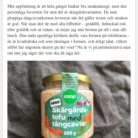
Min uppfattning är att hela gänget funkar bra smakmässigt, men den
personliga favoriten för min del är skärgårdsvarianten. De små
ploppiga tångcaviarkornen levererar när det gäller textur och smaken
är god. När man äter de med alla tillbehör – gräddfil, finhackad röd-
eller gräslök och så vidare, så sörjer jag inte bristen på sill i min sill-
lunch. Den enda egentliga kritiken skulle vara formen på tofubitarna –
de är kvadratiska och som tärningar i formen, och ärligt talat, vilken
sillbit har någonsin skurits på det viset? Nu är vi på petimeternivå men
om inte jag säger det vem ska då säga det.