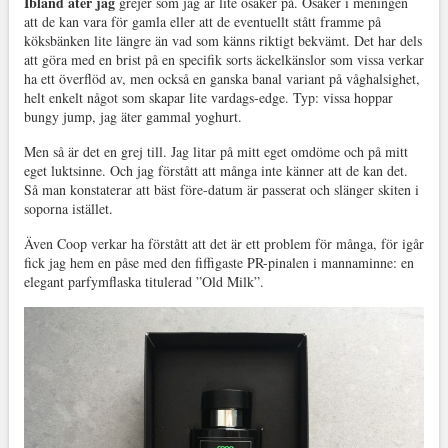
Ibland äter jag
grejer som jag är lite osäker på. Osäker i meningen
att de kan vara för gamla eller att de eventuellt stått framme på
köksbänken lite längre än vad som känns riktigt bekvämt. Det har dels
att göra med en brist på en specifik sorts äckelkänslor som vissa verkar
ha ett överflöd av, men också en ganska banal variant på våghalsighet,
helt enkelt något som skapar lite vardags-edge. Typ: vissa hoppar
bungy jump, jag äter gammal yoghurt.
Men så är det en grej till. Jag litar på mitt eget omdöme och på mitt
eget luktsinne. Och jag förstått att många inte känner att de kan det.
Så man konstaterar att bäst före-datum är passerat och slänger skiten i
soporna istället.
Även Coop verkar ha förstått att det är ett problem för många, för igår
fick jag hem en påse med den fiffigaste PR-pinalen i mannaminne: en
elegant parfymflaska titulerad ”Old Milk”.