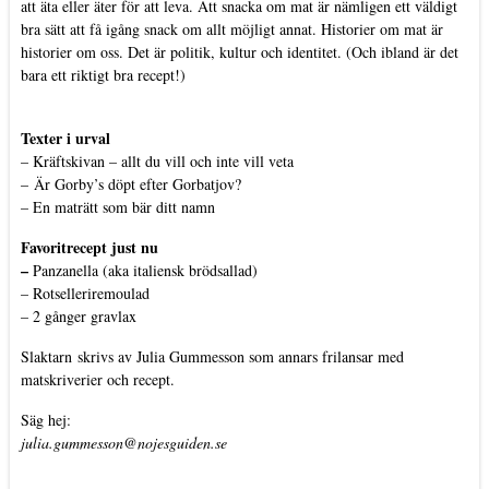
att äta eller äter för att leva. Att snacka om mat är nämligen ett väldigt
bra sätt att få igång snack om allt möjligt annat. Historier om mat är
historier om oss. Det är politik, kultur och identitet. (Och ibland är det
bara ett riktigt bra recept!)
Texter i urval
–
Kräftskivan – allt du vill och inte vill veta
–
Är Gorby’s döpt efter Gorbatjov?
–
En maträtt som bär ditt namn
Favoritrecept just nu
–
Panzanella (aka italiensk brödsallad)
–
Rotselleriremoulad
–
2 gånger gravlax
Slaktarn
skrivs av Julia Gummesson som annars frilansar med
matskriverier och recept.
Säg hej:
julia.gummesson@nojesguiden.se