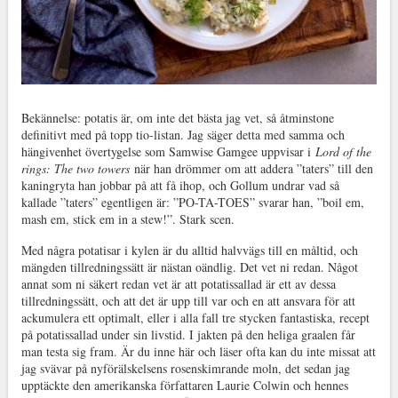
Bekännelse: potatis är, om inte det bästa jag vet, så åtminstone
definitivt med på topp tio-listan. Jag säger detta med samma och
hängivenhet övertygelse som Samwise Gamgee uppvisar i
Lord of the
rings: The two towers
när han drömmer om att addera ”taters” till den
kaningryta han jobbar på att få ihop, och Gollum undrar vad så
kallade ”taters” egentligen är: ”PO-TA-TOES” svarar han, ”boil em,
mash em, stick em in a stew!”. Stark scen.
Med några potatisar i kylen är du alltid halvvägs till en måltid, och
mängden tillredningssätt är nästan oändlig. Det vet ni redan. Något
annat som ni säkert redan vet är att potatissallad är ett av dessa
tillredningssätt, och att det är upp till var och en att ansvara för att
ackumulera ett optimalt, eller i alla fall tre stycken fantastiska, recept
på potatissallad under sin livstid. I jakten på den heliga graalen får
man testa sig fram. Är du inne här och läser ofta kan du inte missat att
jag svävar på nyförälskelsens rosenskimrande moln, det sedan jag
upptäckte den amerikanska författaren Laurie Colwin och hennes