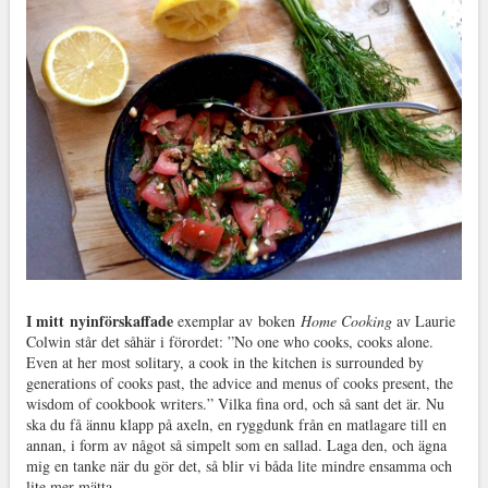
I mitt nyinförskaffade
exemplar av boken
Home Cooking
av Laurie
Colwin står det såhär i förordet: ”No one who cooks, cooks alone.
Even at her most solitary, a cook in the kitchen is surrounded by
generations of cooks past, the advice and menus of cooks present, the
wisdom of cookbook writers.” Vilka fina ord, och så sant det är. Nu
ska du få ännu klapp på axeln, en ryggdunk från en matlagare till en
annan, i form av något så simpelt som en sallad. Laga den, och ägna
mig en tanke när du gör det, så blir vi båda lite mindre ensamma och
lite mer mätta.