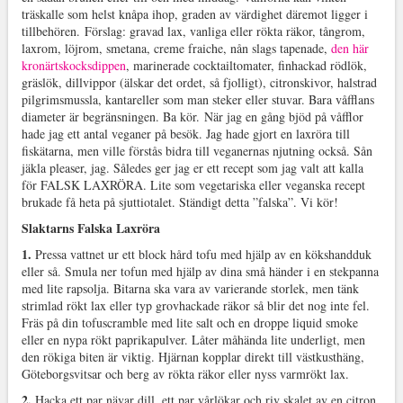
träskalle som helst knåpa ihop, graden av värdighet däremot ligger i
tillbehören. Förslag: gravad lax, vanliga eller rökta räkor, tångrom,
laxrom, löjrom, smetana, creme fraiche, nån slags tapenade,
den här
kronärtskocksdippen
, marinerade cocktailtomater, finhackad rödlök,
gräslök, dillvippor (älskar det ordet, så fjolligt), citronskivor, halstrad
pilgrimsmussla, kantareller som man steker eller stuvar. Bara våfflans
diameter är begränsningen. Ba kör. När jag en gång bjöd på våfflor
hade jag ett antal veganer på besök. Jag hade gjort en laxröra till
fiskätarna, men ville förstås bidra till veganernas njutning också. Sån
jäkla pleaser, jag. Således ger jag er ett recept som jag valt att kalla
för FALSK LAXRÖRA. Lite som vegetariska eller veganska recept
brukade få heta på sjuttiotalet. Ständigt detta ”falska”. Vi kör!
Slaktarns Falska Laxröra
1.
Pressa vattnet ur ett block hård tofu med hjälp av en kökshandduk
eller så. Smula ner tofun med hjälp av dina små händer i en stekpanna
med lite rapsolja. Bitarna ska vara av varierande storlek, men tänk
strimlad rökt lax eller typ grovhackade räkor så blir det nog inte fel.
Fräs på din tofuscramble med lite salt och en droppe liquid smoke
eller en nypa rökt paprikapulver. Låter måhända lite underligt, men
den rökiga biten är viktig. Hjärnan kopplar direkt till västkusthäng,
Göteborgsvitsar och berg av rökta räkor eller nyss varmrökt lax.
2.
Hacka ett par nävar dill, ett par vårlökar och riv skalet av en citron