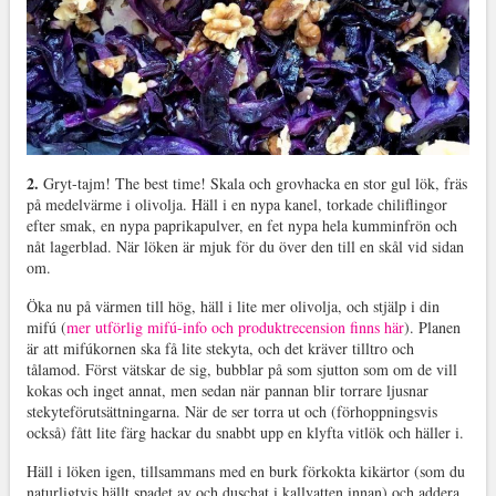
2.
Gryt-tajm! The best time! Skala och grovhacka en stor gul lök, fräs
på medelvärme i olivolja. Häll i en nypa kanel, torkade chiliflingor
efter smak, en nypa paprikapulver, en fet nypa hela kumminfrön och
nåt lagerblad. När löken är mjuk för du över den till en skål vid sidan
om.
Öka nu på värmen till hög, häll i lite mer olivolja, och stjälp i din
mifú (
mer utförlig mifú-info och produktrecension finns här
). Planen
är att mifúkornen ska få lite stekyta, och det kräver tilltro och
tålamod. Först vätskar de sig, bubblar på som sjutton som om de vill
kokas och inget annat, men sedan när pannan blir torrare ljusnar
stekyteförutsättningarna. När de ser torra ut och (förhoppningsvis
också) fått lite färg hackar du snabbt upp en klyfta vitlök och häller i.
Häll i löken igen, tillsammans med en burk förkokta kikärtor (som du
naturligtvis hällt spadet av och duschat i kallvatten innan) och addera