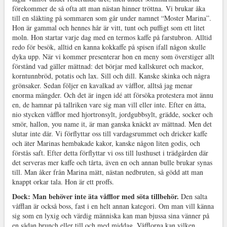
förekommer de så ofta att man nästan hinner tröttna. Vi brukar åka
till en släkting på sommaren som går under namnet “Moster Marina”.
Hon är gammal och hennes hår är vitt, tunt och puffigt som ett litet
moln. Hon startar varje dag med en termos kaffe på farstubron. Alltid
redo för besök, alltid en kanna kokkaffe på spisen ifall någon skulle
dyka upp. När vi kommer presenterar hon en meny som överstiger allt
förstånd vad gäller mättnad: det börjar med kallskuret och mackor,
korntunnbröd, potatis och lax. Sill och dill. Kanske skinka och några
grönsaker. Sedan följer en kavalkad av våfflor, alltså jag menar
enorma mängder. Och det är ingen idé att försöka protestera mot ännu
en, de hamnar på tallriken vare sig man vill eller inte. Efter en åtta,
nio stycken våfflor med hjortronsylt, jordgubbsylt, grädde, socker och
smör, hallon, you name it, är man ganska knäckt av mättnad. Men det
slutar inte där. Vi förflyttar oss till vardagsrummet och dricker kaffe
och äter Marinas hembakade kakor, kanske någon liten godis, och
förstås saft. Efter detta förflyttar vi oss till lusthuset i trädgården där
det serveras mer kaffe och tårta, även en och annan bulle brukar synas
till. Man åker från Marina mätt, nästan nedbruten, så gödd att man
knappt orkar tala. Hon är ett proffs.
Dock: Man behöver inte äta våfflor med söta tillbehör.
Den salta
våfflan är också boss, fast i en helt annan kategori. Om man vill känna
sig som en lyxig och värdig människa kan man bjussa sina vänner på
en sådan brunch eller till och med middag. Våfflorna kan vilken