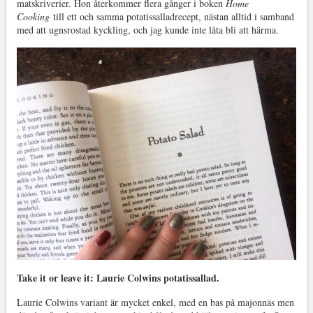
matskriverier. Hon återkommer flera gånger i boken
Home
Cooking
till ett och samma potatissalladrecept, nästan alltid i samband
med att ugnsrostad kyckling, och jag kunde inte låta bli att härma.
Take it or leave it: Laurie Colwins potatissallad.
Laurie Colwins variant är mycket enkel, med en bas på majonnäs men