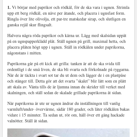
1.
Vi börjar med paprikor och rödkål, för de ska vara i ugnen. Strimla
upp ett berg rödkål, en näve per ätande, och placera i ugnsfast form.
Ringla över lite olivolja, ett par-tre matskedar sirap, och slutligen en
ganska rejäl skur flingsalt.
Halvera några röda paprikor och kärna ur. Lägg med skalsidan uppåt
på en ugnspapperklädd plåt. Ställ ugnen på grill, maximal hetta, och
placera plåten högt upp i ugnen. Ställ in rödkålen under paprikorna,
någonstans i mitten.
Paprikorna går på ett kick att grilla: tanken är att de ska svida till
ordentligt i de små liven, de ska bli svarta och förkolnade på ryggarna.
När de är täckta i svart sot tar du ut dem och lägger de i en plastpåse
och stänger till. Detta gör att det svarta ”skalet” blir lätt som en plätt
att skala av. Vänta tills de är ljumna innan du skrider till verket med
skalningen, och ställ sedan de skalade grillade paprikorna åt sidan.
När paprikorna är ute ur ugnen ändrar du inställningen till vanlig
varmluft/under- övervärme, sådär 180 grader, och låter rödkålen bakas
vidare i 15 minuter. Ta sedan ut, rör om, häll över ett gäng hackade
valnötter. Ställ åt sidan.