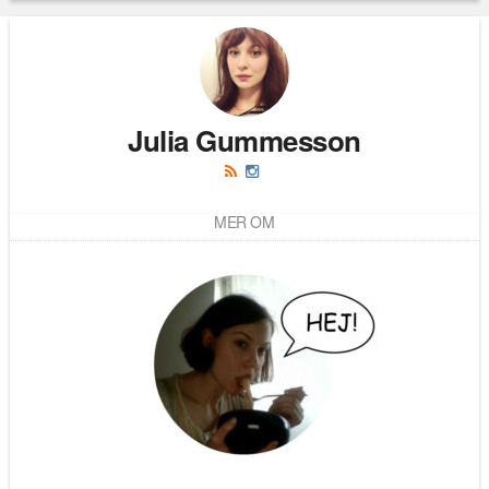
Läs kommentarer (
4
)
Julia Gummesson
MER OM