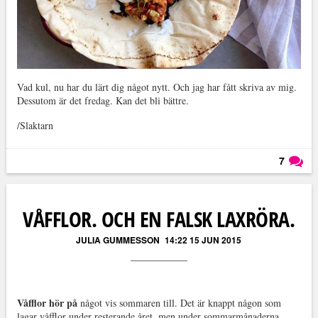
Vad kul, nu har du lärt dig något nytt. Och jag har fått skriva av mig.
Dessutom är det fredag. Kan det bli bättre.
/Slaktarn
7
Läs kommentarer (
7
)
VÅFFLOR. OCH EN FALSK LAXRÖRA.
JULIA GUMMESSON
14:22 15 JUN 2015
Våfflor hör på
något vis sommaren till. Det är knappt någon som
lagar våfflor under resterande året, men under sommarmånaderna