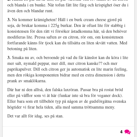
och blanda i en bunke. När tofun fått lite färg och krispighet öser du i
även den och blandar runt.
3.
Nu kommer krämigheten! Häll i en burk cream cheese gjord på
soja, de brukar komma i 225g burkar. Den är oftast lite för stabbig i
konsistensen för den rätt vi försöker åstadkomma här, så den behöver
modifieras lite. Pressa saften av en citron, rör om, om konsistensen
fortfarande känns för tjock kan du tillsätta en liten skvätt vatten. Med
betoning på liten.
3.
Smaka nu av, och beroende på vad du får känslor kan du köra i lite
mer salt, nymald peppar, mer dill, mer citron kanske?? och mer
paprikapulver. Dill och citron ger ju automatisk en lite marin feeling,
men den rökiga komponenten bidrar med en extra dimension i detta
prank av smaklökarna.
Där har ni den alltså, den falska laxröran. Passar bra på rostat bröd
eller på våfflor som vi åt här (funkar inte så bra för veganer dock).
Eller bara som ett tillbehör typ på någon av de gudsförgätna svenska
högtider vi firar hela tiden, alla med samma tröttsamma meny.
Det var allt för idag, ses på stan.
4