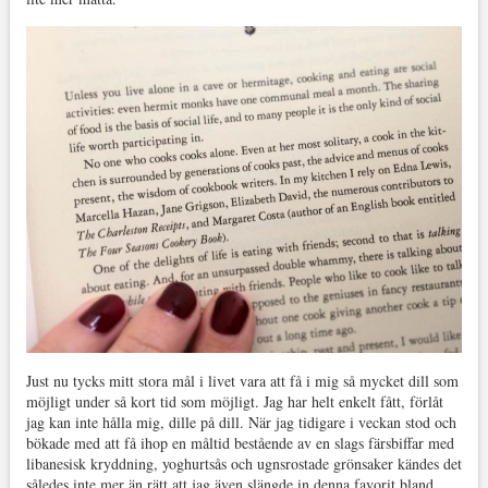
Just nu tycks mitt stora mål i livet vara att få i mig så mycket dill som
möjligt under så kort tid som möjligt. Jag har helt enkelt fått, förlåt
jag kan inte hålla mig, dille på dill. När jag tidigare i veckan stod och
bökade med att få ihop en måltid bestående av en slags färsbiffar med
libanesisk kryddning, yoghurtsås och ugnsrostade grönsaker kändes det
således inte mer än rätt att jag även slängde in denna favorit bland