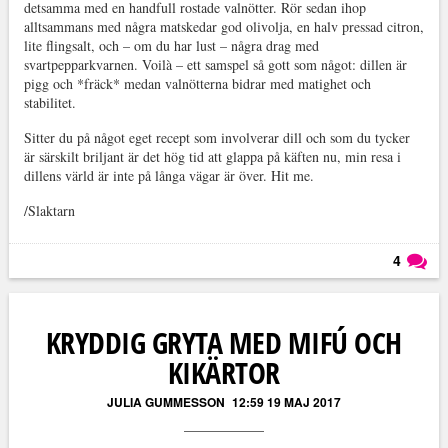
detsamma med en handfull rostade valnötter. Rör sedan ihop
alltsammans med några matskedar god olivolja, en halv pressad citron,
lite flingsalt, och – om du har lust – några drag med
svartpepparkvarnen. Voilà – ett samspel så gott som något: dillen är
pigg och *fräck* medan valnötterna bidrar med matighet och
stabilitet.
Sitter du på något eget recept som involverar dill och som du tycker
är särskilt briljant är det hög tid att glappa på käften nu, min resa i
dillens värld är inte på långa vägar är över. Hit me.
/Slaktarn
4
Läs kommentarer (
4
)
KRYDDIG GRYTA MED MIFÚ OCH
KIKÄRTOR
JULIA GUMMESSON
12:59 19 MAJ 2017