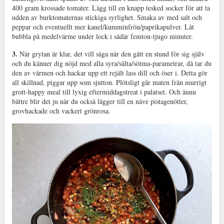
400 gram krossade tomater. Lägg till en knapp tesked socker för att ta
udden av burktomaternas stickiga syrlighet. Smaka av med salt och
peppar och eventuellt mer kanel/kumminfrön/paprikapulver. Låt
bubbla på medelvärme under lock i sådär femton-tjugo minuter.
3.
När grytan är klar, det vill säga när den gått en stund för sig själv
och du känner dig nöjd med alla syra/sälta/sötma-parametrar, då tar du
den av värmen och hackar upp ett rejält lass dill och öser i. Detta gör
all skillnad, piggar upp som sjutton. Plötsligt går maten från murrigt
grott-happy meal till lyxig eftermiddagstreat i palatset. Och ännu
bättre blir det ju när du också lägger till en näve pistagenötter,
grovhackade och vackert grönrosa.