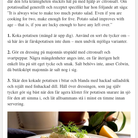
där den feta krämigheten stuckits hål på med hjälp av citronsaft. Om
potatissallad generellt och receptet specifikt har hon följande att säga:
”It is always wise to make too much potato salad. Even if you are
cooking for two, make enough for five. Potato salad improves with
age – that is, if you are lucky enough to have any left over.”
1.
Koka potatisen (mängd är upp dig). Använd en sort du tycker om –
så här års är färskpotatisen inte dum – men undvik mjöliga varianter.
2.
Gör en dressing på majonnäs utspädd med citronsaft och
svartpeppar. Några mängdenheter anges inte, en får återigen helt
enkelt lita på sitt eget tycke och smak. Salt behövs inte, anser Colwin,
då butiksköpt majonnäs är salt nog i sig.
3.
Skär den kokade potatisen i bitar och blanda med hackad salladslök
och rejält med finhackad dill. Häll över dressingen, som jag själv
tycker gör sig bäst när den får agera klister för potatisen snarare än sjö
för den att simma i, och låt alltsammans stå i minst en timme innan
servering.