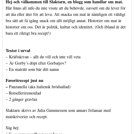
Hej och välkommen till Slaktarn, en blogg som handlar om mat.
Här finns all info du inte visste att du behövde, oavsett om du lever för
att äta eller äter för att leva. Att snacka om mat är nämligen ett väldigt
bra sätt att få igång snack om allt möjligt annat. Historier om mat är
historier om oss. Det är politik, kultur och identitet. (Och ibland är det
bara ett riktigt bra recept!)
Texter i urval
–
Kräftskivan – allt du vill och inte vill veta
–
Är Gorby’s döpt efter Gorbatjov?
–
En maträtt som bär ditt namn
Favoritrecept just nu
–
Panzanella (aka italiensk brödsallad)
–
Rotselleriremoulad
–
2 gånger gravlax
Slaktarn
skrivs av Julia Gummesson som annars frilansar med
matskriverier och recept.
Säg hej:
julia.gummesson@nojesguiden.se