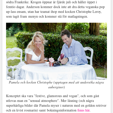
södra Frankrike. Krogen öppnar är fjärde juli och håller öppet i
femtio dagar. Anderson kommer dock inte att dra detta veganska pop
up-lass ensam, utan har teamat ihop med kocken Christophe Leroy,
som tagit fram menyn och kommer stå för matlagningen.
Pamela och kocken Christophe (upptagen med att undersöka några
auberginer)
Konceptet ska vara ”festive, glamorous and vegan”, och som gäst
utlovas man en ”sensual atmosphere”. Mer läsning (och några
superhärliga bilder där Pamela myser i naturen med en golden retriver
och en kvist rosmarin) samt bokningsinformation
finns här
.