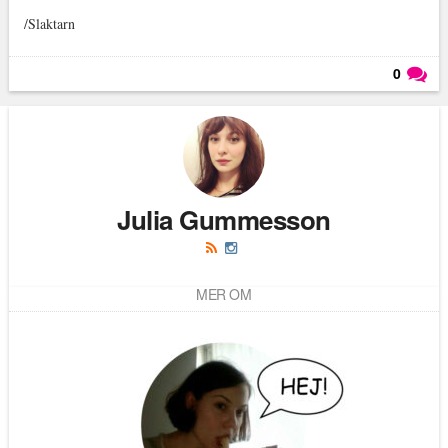
/Slaktarn
0
Läs kommentarer (
0
)
Julia Gummesson
MER OM