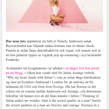
Har man inte
uppdaterat sin bild av Pamela Andersson sedan
Baywatchtiden kan följande tänkas komma som en lättare chock:
Pamela är sedan länge djurrättsaktivist och vegan, och senaste nytt är
att hon planerar öppna en vegansk pop up-restaurang i nya hemlandet
Frankrike.
Avslöjandet om krogplanerna var inbakat i
en längre text hon postat
på sin blogg
, i vilken hon visade stöd för Julian Assange (rubrik:
”Why my heart stands with Julian”), som ju sedan länge barrikaderat
sig inne på Ecuadors Ambassad i London för att undvika att bli
utlämnad till USA och förut även Sverige. Det har florerat en del
rykten om en romans mellan Andersson och Assange, och åtminstone
bekräftar väl hennes text att det finns känslor i luften (”Thinking of
Julian makes me wonder, what is the sexiest quality in a man? Surely
the sexiest qualities in a man are bravery and courage. Sexiness in a