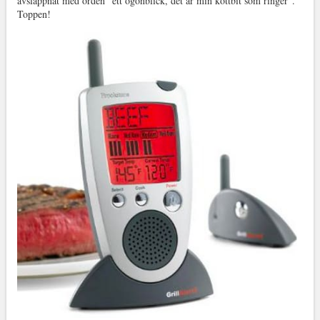
avslappnat med orden ”ett ögonblick, det är min köttbit som ringer”.
Toppen!