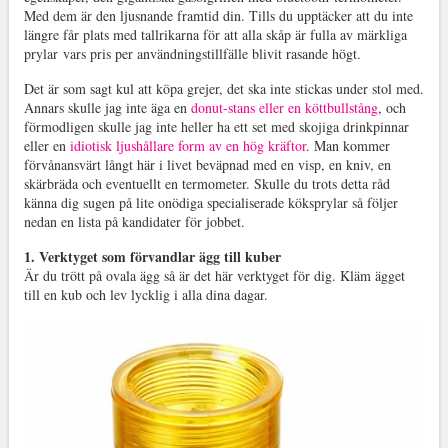
Med dem är den ljusnande framtid din. Tills du upptäcker att du inte
längre får plats med tallrikarna för att alla skåp är fulla av märkliga
prylar vars pris per användningstillfälle blivit rasande högt.
Det är som sagt kul att köpa grejer, det ska inte stickas under stol med.
Annars skulle jag inte äga en
donut-stans eller en köttbullstång
, och
förmodligen skulle jag inte heller ha ett set med skojiga drinkpinnar
eller en
idiotisk ljushållare form av en hög kräftor
. Man kommer
förvånansvärt långt här i livet beväpnad med en visp, en kniv, en
skärbräda och eventuellt en termometer. Skulle du trots detta råd
känna dig sugen på lite onödiga specialiserade köksprylar så följer
nedan en lista på kandidater för jobbet.
1. Verktyget som förvandlar ägg till kuber
Är du trött på ovala ägg så är det här verktyget för dig. Kläm ägget
till en kub och lev lycklig i alla dina dagar.