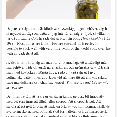
Dagens viktiga ämne
är idiotiska köksverktyg ingen behöver. Jag har
så mycket att säga om detta att jag inte får ur mig ett ljud, så vilken
tur då att Laurie Colwin sade det så bra i sin book
Home Cooking
från
1988: ”Most things are frills – few are essential. It is perfectly
possible to cook well with very little. Most of the world cook over fire
with no gadgets at all.”
Ja, det är lätt få för sig att man för att kunna laga ett anständigt mål
mat behöver både olivurkärnare, ankpress och grönsakssvarv. Där står
man med kokboken i högsta hugg, redo att kasta sig ut i nya
kulinariska vatten, men upptäcker vid närmare titt att ens kök saknar
både mandelkvarn och champagnesabel.
Vad gör jag nu? Lägger mig
ner och dör?
Det finns tre sätt att ta sig ur en sådan knipa: ge upp, bli innovativ
med det som finns att tillgå, eller shoppa. Att shoppa är kul. Att
handla något nytt är ofta att måla en bild av vad som komma skall: de
nya springskorna med optimalt stöd för hålfoten och antimikrobiella
egenskaper, den gigantiska gasolgrillen med bluetooth-termometer.