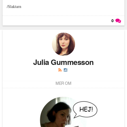
/Slaktarn
0
Läs kommentarer (
0
)
Julia Gummesson
MER OM