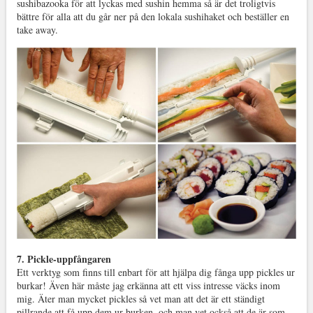
sushibazooka för att lyckas med sushin hemma så är det troligtvis
bättre för alla att du går ner på den lokala sushihaket och beställer en
take away.
7. Pickle-uppfångaren
Ett verktyg som finns till enbart för att hjälpa dig fånga upp pickles ur
burkar! Även här måste jag erkänna att ett viss intresse väcks inom
mig. Äter man mycket pickles så vet man att det är ett ständigt
pillrande att få upp dem ur burken, och man vet också att de är som