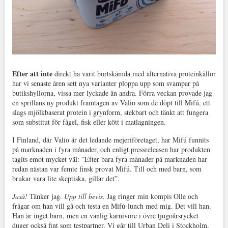
Efter att inte
direkt ha varit bortskämda med alternativa proteinkällor
har vi senaste åren sett nya varianter ploppa upp som svampar på
butikshyllorna, vissa mer lyckade än andra. Förra veckan provade jag
en sprillans ny produkt framtagen av Valio som de döpt till Mifú, ett
slags mjölkbaserat protein i grynform, stekbart och tänkt att fungera
som substitut för fågel, fisk eller kött i matlagningen.
I Finland, där Valio är det ledande mejeriföretaget, har Mifú funnits
på marknaden i fyra månader, och enligt pressreleasen har produkten
tagits emot mycket väl: ”Efter bara fyra månader på marknaden har
redan nästan var femte finsk provat Mifú. Till och med barn, som
brukar vara lite skeptiska, gillar det”.
Jaså!
Tänker jag.
Upp till bevis.
Jag ringer min kompis Olle och
frågar om han vill gå och testa en Mifú-lunch med mig. Det vill han.
Han är inget barn, men en vanlig karnivore i övre tjugoårsrycket
duger också fint som testpartner. Vi går till Urban Deli i Stockholm,