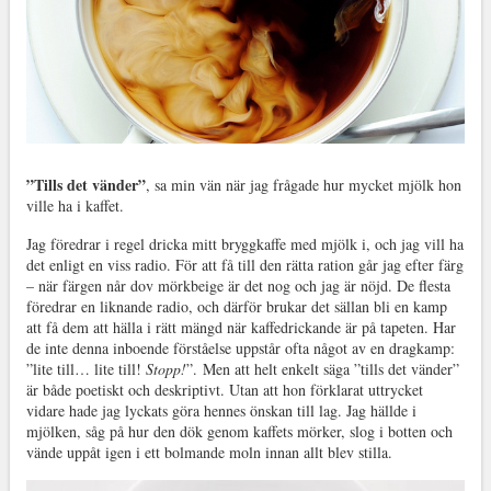
”Tills det vänder”
, sa min vän när jag frågade hur mycket mjölk hon
ville ha i kaffet.
Jag föredrar i regel dricka mitt bryggkaffe med mjölk i, och jag vill ha
det enligt en viss radio. För att få till den rätta ration går jag efter färg
– när färgen når dov mörkbeige är det nog och jag är nöjd. De flesta
föredrar en liknande radio, och därför brukar det sällan bli en kamp
att få dem att hälla i rätt mängd när kaffedrickande är på tapeten. Har
de inte denna inboende förståelse uppstår ofta något av en dragkamp:
”lite till… lite till!
Stopp!
”. Men att helt enkelt säga ”tills det vänder”
är både poetiskt och deskriptivt. Utan att hon förklarat uttrycket
vidare hade jag lyckats göra hennes önskan till lag. Jag hällde i
mjölken, såg på hur den dök genom kaffets mörker, slog i botten och
vände uppåt igen i ett bolmande moln innan allt blev stilla.