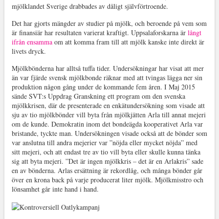
mjölklandet Sverige drabbades av dåligt självförtroende.
Det har gjorts mängder av studier på mjölk, och beroende på vem som
är finansiär har resultaten varierat kraftigt. Uppsalaforskarna är
långt
ifrån ensamma
om att komma fram till att mjölk kanske inte direkt är
livets dryck.
Mjölkbönderna har alltså tuffa tider. Undersökningar har visat att mer
än var fjärde svensk mjölkbonde räknar med att tvingas lägga ner sin
produktion någon gång under de kommande fem åren. I Maj 2015
sände SVT:s Uppdrag Granskning ett program om den svenska
mjölkkrisen, där de presenterade en enkätundersökning som visade att
sju av tio mjölkbönder vill byta från mjölkjätten Arla till annat mejeri
om de kunde. Demokratin inom det bondeägda kooperativet Arla var
bristande, tyckte man. Undersökningen visade också att de bönder som
var anslutna till andra mejerier var ”nöjda eller mycket nöjda” med
sitt mejeri, och att endast tre av tio vill byta eller skulle kunna tänka
sig att byta mejeri. ”Det är ingen mjölkkris – det är en Arlakris” sade
en av bönderna. Arlas ersättning är rekordlåg, och många bönder går
över en krona back på varje producerat liter mjölk. Mjölkmisstro och
lönsamhet går inte hand i hand.