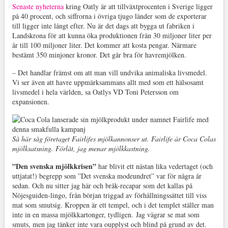
Senaste nyheterna
kring Oatly är att tillväxtprocenten i Sverige ligger
på 40 procent, och siffrorna i övriga tjugo länder som de exporterar
till ligger inte långt efter. Nu är det dags att bygga ut fabriken i
Landskrona för att kunna öka produktionen från 30 miljoner liter per
år till 100 miljoner liter. Det kommer att kosta pengar. Närmare
bestämt 350 minjoner kronor. Det går bra för havremjölken.
– Det handlar främst om att man vill undvika animaliska livsmedel.
Vi ser även att havre uppmärksammans allt med som ett hälsosamt
livsmedel i hela världen, sa Oatlys VD Toni Petersson om
expansionen.
Så här såg företaget Fairlifes mjölkannonser ut. Fairlife är Coca Colas
mjölksatsning. Förlåt, jag menar mjölkkastning.
”Den svenska mjölkkrisen”
har blivit ett nästan lika vedertaget (och
uttjatat!) begrepp som ”Det svenska modeundret” var för några år
sedan. Och nu sitter jag här och bråk-recapar som det kallas på
Nöjesguiden-lingo, från början triggad av förhållningssättet till viss
mat som smutsig. Kroppen är ett tempel, och i det templet ställer man
inte in en massa mjölkkartonger, tydligen. Jag vägrar se mat som
smuts, men jag tänker inte vara oupplyst och blind på grund av det.