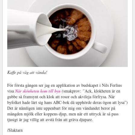
Kaffe på väg att vända!
För första gången ser jag en applikation av budskapet i Nils Ferlins
visa
När skönheten kom till byn
(
smakprov:
”
Ack, klokheten är en
gubbe så framsynt och klok att rosor och akvileja förfrysa. När
byfolket hade lärt sig hans ABC-bok då upphörde deras ögon att lysa”)
Det är nämligen inte uppenbart för mig om vändandet beror på
mängden mjölk eller koppens djup, men när ett uttryck är så pass
tjusigt är jag villig att avstå från att gräva djupare.
/Slaktarn