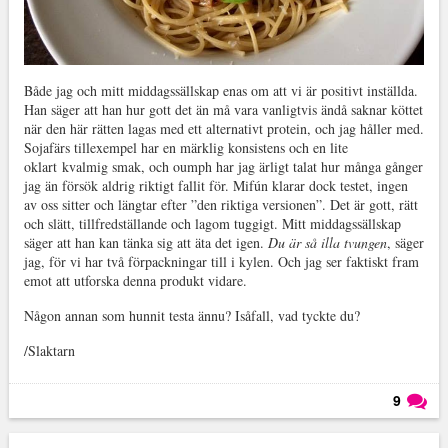
Både jag och mitt middagssällskap enas om att vi är positivt inställda.
Han säger att han hur gott det än må vara vanligtvis ändå saknar köttet
när den här rätten lagas med ett alternativt protein, och jag håller med.
Sojafärs tillexempel har en märklig konsistens och en lite
oklart kvalmig smak, och oumph har jag ärligt talat hur många gånger
jag än försök aldrig riktigt fallit för. Mifún klarar dock testet, ingen
av oss sitter och längtar efter ”den riktiga versionen”. Det är gott, rätt
och slätt, tillfredställande och lagom tuggigt. Mitt middagssällskap
säger att han kan tänka sig att äta det igen.
Du är så illa tvungen
, säger
jag, för vi har två förpackningar till i kylen. Och jag ser faktiskt fram
emot att utforska denna produkt vidare.
Någon annan som hunnit testa ännu? Isåfall, vad tyckte du?
/Slaktarn
9
Läs kommentarer (
9
)