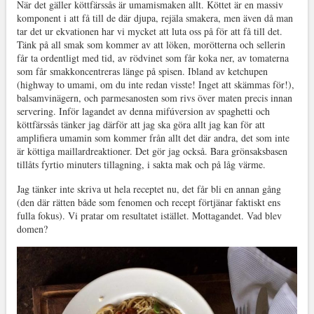
När det gäller köttfärssås är umamismaken allt. Köttet är en massiv
komponent i att få till de där djupa, rejäla smakera, men även då man
tar det ur ekvationen har vi mycket att luta oss på för att få till det.
Tänk på all smak som kommer av att löken, morötterna och sellerin
får ta ordentligt med tid, av rödvinet som får koka ner, av tomaterna
som får smakkoncentreras länge på spisen. Ibland av ketchupen
(highway to umami, om du inte redan visste! Inget att skämmas för!),
balsamvinägern, och parmesanosten som rivs över maten precis innan
servering. Inför lagandet av denna mifúversion av spaghetti och
köttfärssås tänker jag därför att jag ska göra allt jag kan för att
amplifiera umamin som kommer från allt det där andra, det som inte
är köttiga maillardreaktioner. Det gör jag också. Bara grönsaksbasen
tillåts fyrtio minuters tillagning, i sakta mak och på låg värme.
Jag tänker inte skriva ut hela receptet nu, det får bli en annan gång
(den där rätten både som fenomen och recept förtjänar faktiskt ens
fulla fokus). Vi pratar om resultatet istället. Mottagandet. Vad blev
domen?