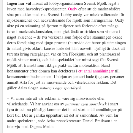
Ingen har väl
missat att lobbyorganisationen Svensk Mjölk legat i
luven med havredrycksproducenten
Oatly
efter att de marknadsfört
sina produkter med vad Svensk Lobby ansåg var misskrediterande för
mjökbranschen och nedvärderande för mjölk som näringsämne. Oatly
åkte på en stämning på fjorton miljoner och förlorade efter många
turer i marknadsdomstolen, men gick ändå ur striden som vinnare i
något avseende – de två veckorna som följde efter stämningen ökade
deras försäljning med tjugo procent (huruvida det beror på stämningen
är naturligtvis oklart, kanske hade det hänt oavsett. Tydligt är dock att
turerna kring rättegången var en bra PR-skjuts, och att plantbaserad
mjölk vinner mark), och hela spektaklet har minst sagt fått Svensk
Mjölk att framstå som riktiga prakt-as. En motreaktion bland
konsumenter efter domen kan detekteras i
ett antal anmälningar
till
konsumentombudsmannen. I början av januari hade tjugosex personer
anmält Arla för just av missvisande och vilseledande reklam. Det
gäller Arlas slogan
naturens egen sportdryck
.
– Vi anser inte att vår reklam är vare sig missvisande eller
vilseledande. Vi har använt oss av
naturens egen sportdryck
i snart
fyra år och nu plötsligt kommer det in ett stort antal anmälningar på
kort tid. Det är ganska uppenbart att det är samordnat. Av vem får
andra spekulera i, sade Arlas pressekreterare Daniel Emilsson i en
intervju med Dagens Media.