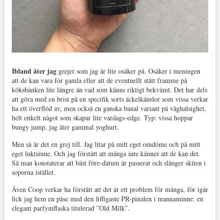
Ibland äter jag
grejer som jag är lite osäker på. Osäker i meningen
att de kan vara för gamla eller att de eventuellt stått framme på
köksbänken lite längre än vad som känns riktigt bekvämt. Det har dels
att göra med en brist på en specifik sorts äckelkänslor som vissa verkar
ha ett överflöd av, men också en ganska banal variant på våghalsighet,
helt enkelt något som skapar lite vardags-edge. Typ: vissa hoppar
bungy jump, jag äter gammal yoghurt.
Men så är det en grej till. Jag litar på mitt eget omdöme och på mitt
eget luktsinne. Och jag förstått att många inte känner att de kan det.
Så man konstaterar att bäst före-datum är passerat och slänger skiten i
soporna istället.
Även Coop verkar ha förstått att det är ett problem för många, för igår
fick jag hem en påse med den fiffigaste PR-pinalen i mannaminne: en
elegant parfymflaska titulerad ”Old Milk”.