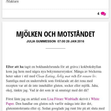
/Slaktarn
4
Läs kommentarer (
4
)
MJÖLKEN OCH MOTSTÅNDET
JULIA GUMMESSON
07:00 26 JAN 2016
Efter att ha
tagit en bokhandelsrunda för att gräva i kokbokshyllan
kom jag hem med några nya bekymmersrynkor. Många av böckerna
heter saker i stil med
Clean Eating
,
Ärlig mat
och
Ett renare liv
.
Samtliga med en underrubrik som förklarade att det rena med
recepten var att de inte innehåller gluten, socker eller mjölk. Jaha,
okej, tänkte jag. Vad är det som är så smutsigt med det då?
Först läste jag en artikel som
Lisa Förare Winbladh
skrivit i
White
Paper
. Den handlar om gluten och varför många inte äter det,
glutenintoleranta eller ej. Sedan googlade jag runt lite på att sluta med