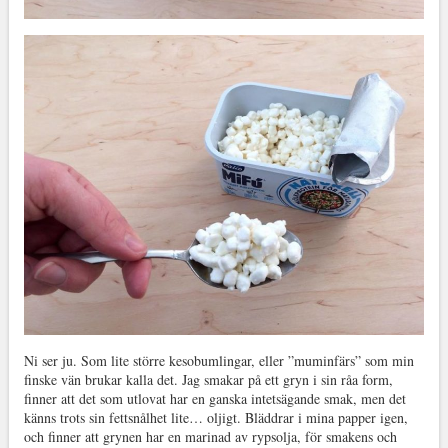
Ni ser ju. Som lite större kesobumlingar, eller ”muminfärs” som min
finske vän brukar kalla det. Jag smakar på ett gryn i sin råa form,
finner att det som utlovat har en ganska intetsägande smak, men det
känns trots sin fettsnålhet lite… oljigt. Bläddrar i mina papper igen,
och finner att grynen har en marinad av rypsolja, för smakens och