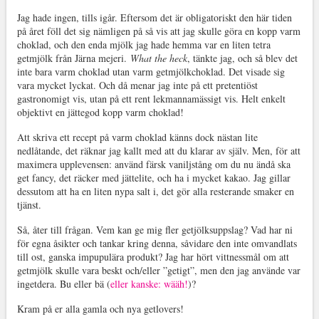
Jag hade ingen, tills igår. Eftersom det är obligatoriskt den här tiden
på året föll det sig nämligen på så vis att jag skulle göra en kopp varm
choklad, och den enda mjölk jag hade hemma var en liten tetra
getmjölk från Järna mejeri.
What the heck
, tänkte jag, och så blev det
inte bara varm choklad utan varm getmjölkchoklad. Det visade sig
vara mycket lyckat. Och då menar jag inte på ett pretentiöst
gastronomigt vis, utan på ett rent lekmannamässigt vis. Helt enkelt
objektivt en jättegod kopp varm choklad!
Att skriva ett recept på varm choklad känns dock nästan lite
nedlåtande, det räknar jag kallt med att du klarar av själv. Men, för att
maximera upplevensen: använd färsk vaniljstång om du nu ändå ska
get fancy, det räcker med jättelite, och ha i mycket kakao. Jag gillar
dessutom att ha en liten nypa salt i, det gör alla resterande smaker en
tjänst.
Så, åter till frågan. Vem kan ge mig fler getjölksuppslag? Vad har ni
för egna åsikter och tankar kring denna, såvidare den inte omvandlats
till ost, ganska impupulära produkt? Jag har hört vittnessmål om att
getmjölk skulle vara beskt och/eller ”getigt”, men den jag använde var
ingetdera. Bu eller bä (
eller kanske: wääh!
)?
Kram på er alla gamla och nya getlovers!