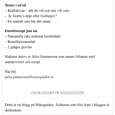
Texter i urval
–
Kräftskivan – allt du vill och inte vill veta
–
Är Gorby’s döpt efter Gorbatjov?
–
En maträtt som bär ditt namn
Favoritrecept just nu
–
Panzanella (aka italiensk brödsallad)
–
Rotselleriremoulad
–
2 gånger gravlax
Slaktarn
skrivs av Julia Gummesson som annars frilansar med
matskriverier och recept.
Säg hej:
julia.gummesson@nojesguiden.se
OM BLOGGAR PÅ NÖJESGUIDEN
Detta är en blogg på Nöjesguiden. Åsikterna som förs fram i bloggen är
skribentens.