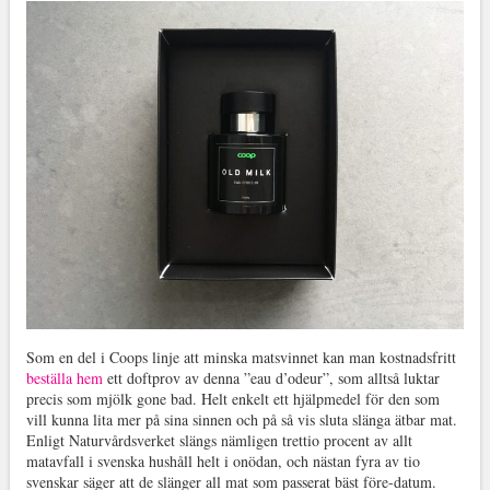
Som en del i Coops linje att minska matsvinnet kan man kostnadsfritt
beställa hem
ett doftprov av denna ”eau d’odeur”, som alltså luktar
precis som mjölk gone bad. Helt enkelt ett hjälpmedel för den som
vill kunna lita mer på sina sinnen och på så vis sluta slänga ätbar mat.
Enligt Naturvårdsverket slängs nämligen trettio procent av allt
matavfall i svenska hushåll helt i onödan, och nästan fyra av tio
svenskar säger att de slänger all mat som passerat bäst före-datum.