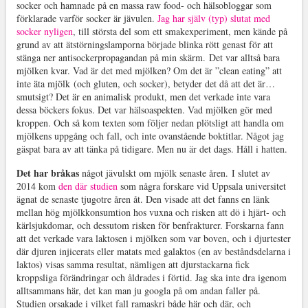
socker och hamnade på en massa raw food- och hälsobloggar som
förklarade varför socker är jävulen.
Jag har själv (typ) slutat med
socker nyligen
, till största del som ett smakexperiment, men kände på
grund av att ätstörningslamporna började blinka rött genast för att
stänga ner antisockerpropagandan på min skärm. Det var alltså bara
mjölken kvar. Vad är det med mjölken? Om det är ”clean eating” att
inte äta mjölk (och gluten, och socker), betyder det då att det är…
smutsigt? Det är en animalisk produkt, men det verkade inte vara
dessa böckers fokus. Det var hälsoaspekten. Vad mjölken gör med
kroppen. Och så kom texten som följer nedan plötsligt att handla om
mjölkens uppgång och fall, och inte ovanstående boktitlar. Något jag
gäspat bara av att tänka på tidigare. Men nu är det dags. Håll i hatten.
Det har bråkas
något jävulskt om mjölk senaste åren. I slutet av
2014 kom
den där studien
som några forskare vid Uppsala universitet
ägnat de senaste tjugotre åren åt. Den visade att det fanns en länk
mellan hög mjölkkonsumtion hos vuxna och risken att dö i hjärt- och
kärlsjukdomar, och dessutom risken för benfrakturer. Forskarna fann
att det verkade vara laktosen i mjölken som var boven, och i djurtester
där djuren injicerats eller matats med galaktos (en av beståndsdelarna i
laktos) visas samma resultat, nämligen att djurstackarna fick
kroppsliga förändringar och åldrades i förtid. Jag ska inte dra igenom
alltsammans här, det kan man ju googla på om andan faller på.
Studien orsakade i vilket fall ramaskri både här och där, och