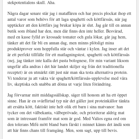
stekpotentialens skull. Aha.
Några dagar senare står jag i mataffären och har precis plockat ihop ett
antal varor som behövs för att laga spaghetti och köttfärssås, när jag
upptäcker att den köttfärs jag brukar köpa är slut. Jag går till en annan
butik som ibland har den, men där finns den inte heller. Besvärad,
med en kasse fylld av krossade tomater och gula lökar, går jag hem,
tänker att det får bli en annan dag, men minns plötsligt mina
produktprover som hoppfulla står och väntar i kylen. Jag inser att det
är ett perfekt tillfälle för ett matlagningstest, spaghetti och köttfärssås
(nej, jag tänker inte kalla det pasta bolognese, för min variant liksom
ungefär alla andras i det här landet skiljer sig från det traditionella
receptet) är en utmärkt rätt just när man ska testa alternativa protein.
Vi tenderar ju att vakta vår spaghett/köttfärssås-upplevelse med våra
liv, skeptiska och snabba att döma ut varje liten förändring.
Jag förvarnar mitt middagssällskap, säger till honom att ha ett öppet
sinne. Han är en svårflirtad typ när det gäller just proteinkällor tänkta
att ersätta kött, faktiskt inte helt olik ett barn i sina matvanor: han
tycker om det välbekanta, välbeprövade, och prioriterar aldrig mat
som är intressant framför mat som är god. Med Valios egna ord om
den tolerans Mifú mött bland barn färskt i minnet känns det ändå som
att här finns chans till framgång. Men, som sagt, upp till bevis.