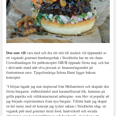
Den som vill
vara med och dra sitt strå till stacken vid öppnandet av
ett veganskt gourmet-hamburgerhak i Stockholm har nu sin chans.
Crowdfundingen för pubkonceptet GRUB öppnade första maj, och har
i skrivande stund nått elva procent av finansieringsmålet på
femtontusen euro. Tjugofemåriga Selena Hami ligger bakom
konceptet.
“I början lagade jag mat inspirerad från Mellanöstern och skapade den
första burgaren- rödbetsfalafel med karamelliserad lök, hummus på
grilla paprika och vitlöksmarinerad aubergine- som blev så populär att
jag började experimentera fram nya burgare. Tillslut hade jag skapat
en hel meny med ett koncept jag tycker saknas i Stockholm idag: en
vegansk pub med gourmet street food, hantverksöl och sociala
aktiviteter som konstutställningar och bordspel”, säger hon i ett