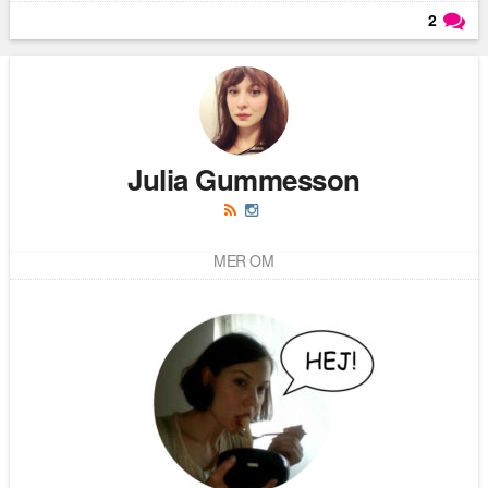
2
Läs kommentarer (
2
)
Julia Gummesson
MER OM