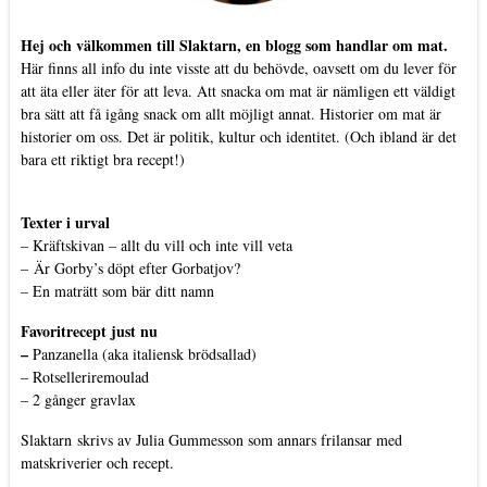
Hej och välkommen till Slaktarn, en blogg som handlar om mat.
Här finns all info du inte visste att du behövde, oavsett om du lever för
att äta eller äter för att leva. Att snacka om mat är nämligen ett väldigt
bra sätt att få igång snack om allt möjligt annat. Historier om mat är
historier om oss. Det är politik, kultur och identitet. (Och ibland är det
bara ett riktigt bra recept!)
Texter i urval
–
Kräftskivan – allt du vill och inte vill veta
–
Är Gorby’s döpt efter Gorbatjov?
–
En maträtt som bär ditt namn
Favoritrecept just nu
–
Panzanella (aka italiensk brödsallad)
–
Rotselleriremoulad
–
2 gånger gravlax
Slaktarn
skrivs av Julia Gummesson som annars frilansar med
matskriverier och recept.