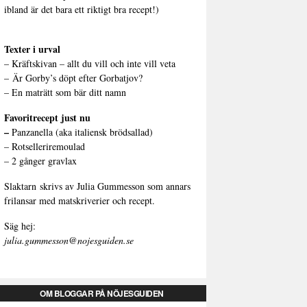
ibland är det bara ett riktigt bra recept!)
Texter i urval
–
Kräftskivan – allt du vill och inte vill veta
–
Är Gorby’s döpt efter Gorbatjov?
–
En maträtt som bär ditt namn
Favoritrecept just nu
–
Panzanella (aka italiensk brödsallad)
–
Rotselleriremoulad
–
2 gånger gravlax
Slaktarn
skrivs av Julia Gummesson som annars
frilansar med matskriverier och recept.
Säg hej:
julia.gummesson@nojesguiden.se
OM BLOGGAR PÅ NÖJESGUIDEN