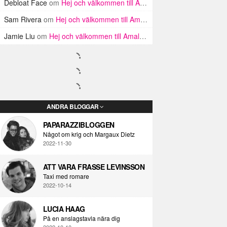
Debloat Face
om
Hej och välkommen till Amalfikusten
Sam Rivera
om
Hej och välkommen till Amalfikusten
Jamie Liu
om
Hej och välkommen till Amalfikusten
ANDRA BLOGGAR
PAPARAZZIBLOGGEN
Något om krig och Margaux Dietz
2022-11-30
ATT VARA FRASSE LEVINSSON
Taxi med romare
2022-10-14
LUCIA HAAG
På en anslagstavla nära dig
2022-10-10