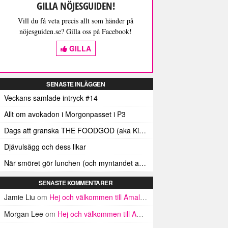
GILLA NÖJESGUIDEN!
Vill du få veta precis allt som händer på
nöjesguiden.se? Gilla oss på Facebook!
GILLA
SENASTE INLÄGGEN
Veckans samlade intryck #14
Allt om avokadon i Morgonpasset i P3
Dags att granska THE FOODGOD (aka Kim Kardashians matinstagrammande bästis)
Djävulsägg och dess likar
När smöret gör lunchen (och myntandet av termen ”Smörindex”)
SENASTE KOMMENTARER
Jamie Liu
om
Hej och välkommen till Amalfikusten
Morgan Lee
om
Hej och välkommen till Amalfikusten