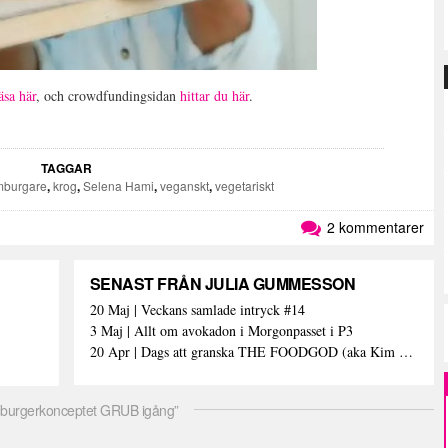
läsa här
, och crowdfundingsidan
hittar du här
.
TAGGAR
mburgare
,
krog
,
Selena Hami
,
veganskt
,
vegetariskt
2 kommentarer
SENAST FRÅN JULIA GUMMESSON
20 Maj | Veckans samlade intryck #14
3 Maj | Allt om avokadon i Morgonpasset i P3
20 Apr | Dags att granska THE FOODGOD (aka Kim Kardashians matinstagrammande bästis)
mburgerkonceptet GRUB igång”