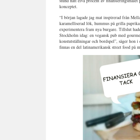
stund nått elva procent av finansieringsmål
konceptet.
“I början lagade jag mat inspirerad från Mell
karamelliserad lök, hummus på grilla paprika
experimentera fram nya burgare. Tillslut had
Stockholm idag: en vegansk pub med gourmet s
konstutställningar och bordspel”, säger hon
finnas en del latinamerikansk street food på 