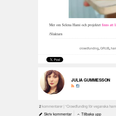
Mer om Selena Hami och projektet
finns att 
/Slaktarn
crowdfunding
,
GRUB
,
ha
JULIA GUMMESSON
2
kommentarer | “Crowdfunding för veganska ha
Skriv kommentar
Tillbaka upp