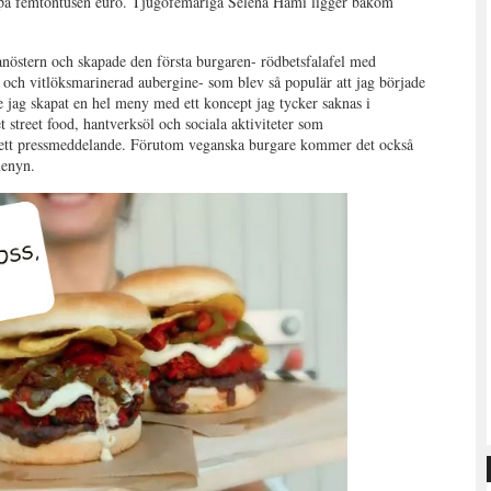
et på femtontusen euro. Tjugofemåriga Selena Hami ligger bakom
anöstern och skapade den första burgaren- rödbetsfalafel med
 och vitlöksmarinerad aubergine- som blev så populär att jag började
e jag skapat en hel meny med ett koncept jag tycker saknas i
treet food, hantverksöl och sociala aktiviteter som
 i ett pressmeddelande. Förutom veganska burgare kommer det också
menyn.