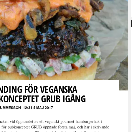
DING FÖR VEGANSKA
ONCEPTET GRUB IGÅNG
 GUMMESSON
12:31 4 MAJ 2017
 stacken vid öppnandet av ett veganskt gourmet-hamburgerhak i
 för pubkonceptet GRUB öppnade första maj, och har i skrivande