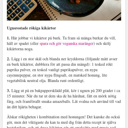
Ugnsrostade rökiga kikärtor
1.
Här jobbar vi kikärtor på burk. Ta fram så många burkar du vill,
häll av spadet (eller
spara och gör veganska maränger
) och skölj
kikärtorna noga.
2.
Lägg i en stor skål och blanda ner kryddorna (följande mått avser
en burk kikärtor, dubblera för att passa din mängd): 1 tesked rökt
paprika pulver, en tesked vanligt paprikapulver, en nypa
cayennepeppar, en stor nypa flingsalt, en matsked honung, lite
vegetabilisk neutral olja. Blanda runt ordentligt.
3.
Lägg ut på en bakpappersklädd plåt, kör i ugnen på 200 grader i ca
15 minuter. När du tar ut dem ska de ha hårdnat, fått en mörk nötig
färg, och framförallt smaka amazeballs. Låt svalna och använd till vad
än ditt hjärta behagar.
Älskar rökigheten i kombination med honungen! Det kanske du också
gör, men det viktigaste du kan ta med dig från detta recept är själva
bastekniken, och att dessa kikärtor går att smaksätta med precis vad