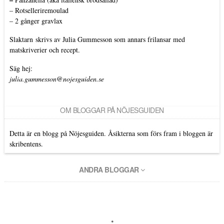
–
Rotselleriremoulad
–
2 gånger gravlax
Slaktarn
skrivs av Julia Gummesson som annars frilansar med
matskriverier och recept.
Säg hej:
julia.gummesson@nojesguiden.se
OM BLOGGAR PÅ NÖJESGUIDEN
Detta är en blogg på Nöjesguiden. Åsikterna som förs fram i bloggen är
skribentens.
ANDRA BLOGGAR