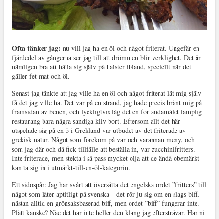
Ofta tänker jag:
nu vill jag ha en öl och något friterat. Ungefär en
fjärdedel av gångerna ser jag till att drömmen blir verklighet. Det är
nämligen bra att hålla sig själv på halster ibland, speciellt när det
gäller fet mat och öl.
Senast jag tänkte att jag ville ha en öl och något friterat lät mig själv
få det jag ville ha. Det var på en strand, jag hade precis bränt mig på
framsidan av benen, och lyckligtvis låg det en för ändamålet lämplig
restaurang bara några sandiga kliv bort. Eftersom allt det här
utspelade sig på en ö i Grekland var utbudet av det friterade av
grekisk natur. Något som förekom på var och varannan meny, och
som jag där och då fick tillfälle att beställa in, var zucchinifritters.
Inte friterade, men stekta i så pass mycket olja att de ändå obemärkt
kan ta sig in i utmärkt-till-en-öl-kategorin.
Ett sidospår: Jag har svårt att översätta det engelska ordet ”fritters” till
något som låter aptitligt på svenska – det rör ju sig om en slags biff,
nästan alltid en grönsaksbaserad biff, men ordet ”biff” fungerar inte.
Plätt kanske? Näe det har inte heller den klang jag eftersträvar. Har ni