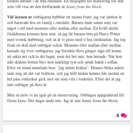
tillåtits inträde i de fina rummen. En möjlighet till markering för den
som vill visa att den fortfarande är
Jenny from the block
.
Vid åsynen av
ostbågarna bubblar ett minne fram: jag var sjutton år
och barnvakt hos en familj i området. Barnen hade namn som var
något i stil med mommo eller mallan eller mollan. En kväll skulle
föräldrarna komma hem sent, så jag lät barnen titta på Harry Potter
med svensk dubbning, och så åt vi glass med o’hoj chokladsås. Jag tog
fram en skål med ostbågar också. Mommo eller mallan eller mollan
kastade sig över ostbågarna, jag försökte flera gånger säga till henne
att sakta ner och ta det lugnt, men det bet inte, hon hetsade. När hon
nått skålens botten blev hon märkligt tyst och sjönk bakåt i soffan.
Efter en stund mumlade hon: ”jag måste kräkas”. Hennes bleka anlete
sade mig att det var bråttom, och jag höll undan hennes hår medan en
hel påse ostkrokar gick mot sin sista vila i toaletten. Efter det åt jag
inte ostbågar på flera år.
Men så möts vi nu igen på en uteservering. Ostbågen uppgraderad till
första klass. Det duger ändå inte. Jag är inte Jenny from the block.
0
Läs kommentarer (
0
)