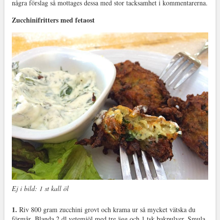
några förslag så mottages dessa med stor tacksamhet i kommentarerna.
Zucchinifritters med fetaost
Ej i bild: 1 st kall öl
1.
Riv 800 gram zucchini grovt och krama ur så mycket vätska du
förmår. Blanda 2 dl vetemjöl med tre ägg och 1 tsk bakpulver. Smula