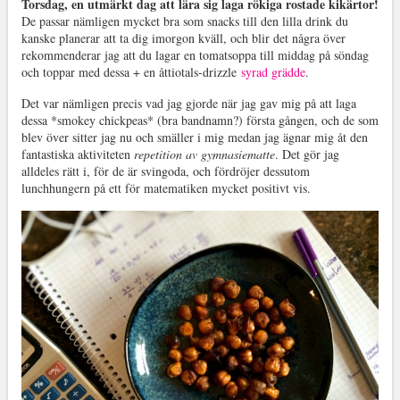
Torsdag, en utmärkt dag att lära sig laga rökiga rostade kikärtor!
De passar nämligen mycket bra som snacks till den lilla drink du
kanske planerar att ta dig imorgon kväll, och blir det några över
rekommenderar jag att du lagar en tomatsoppa till middag på söndag
och toppar med dessa + en åttiotals-drizzle
syrad grädde
.
Det var nämligen precis vad jag gjorde när jag gav mig på att laga
dessa *smokey chickpeas* (bra bandnamn?) första gången, och de som
blev över sitter jag nu och smäller i mig medan jag ägnar mig åt den
fantastiska aktiviteten
repetition av gymnasiematte
. Det gör jag
alldeles rätt i, för de är svingoda, och fördröjer dessutom
lunchhungern på ett för matematiken mycket positivt vis.