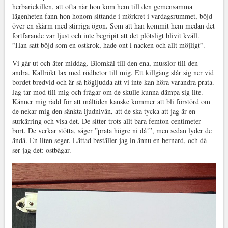
herbariekillen, att ofta när hon kom hem till den gemensamma
lägenheten fann hon honom sittande i mörkret i vardagsrummet, böjd
över en skärm med stirriga ögon. Som att han kommit hem medan det
fortfarande var ljust och inte begripit att det plötsligt blivit kväll.
”Han satt böjd som en ostkrok, hade ont i nacken och allt möjligt”.
Vi går ut och äter middag. Blomkål till den ena, musslor till den
andra. Kallrökt lax med rödbetor till mig. Ett killgäng slår sig ner vid
bordet bredvid och är så högljudda att vi inte kan höra varandra prata.
Jag tar mod till mig och frågar om de skulle kunna dämpa sig lite.
Känner mig rädd för att måltiden kanske kommer att bli förstörd om
de nekar mig den sänkta ljudnivån, att de ska tycka att jag är en
surkärring och visa det. De sitter trots allt bara femton centimeter
bort. De verkar stötta, säger ”prata högre ni då!”, men sedan lyder de
ändå. En liten seger. Lättad beställer jag in ännu en bernard, och då
ser jag det: ostbågar.