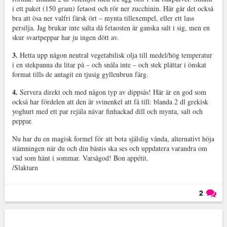
i ett paket (150 gram) fetaost och rör ner zucchinin. Här går det också
bra att ösa ner valfri färsk ört – mynta tillexempel, eller ett lass
persilja. Jag brukar inte salta då fetaosten är ganska salt i sig, men en
skur svartpeppar har ju ingen dött av.
3.
Hetta upp någon neutral vegetabilisk olja till medel/hög temperatur
i en stekpanna du litar på – och snåla inte – och stek plättar i önskat
format tills de antagit en tjusig gyllenbrun färg.
4.
Servera direkt och med någon typ av dippsås! Här är en god som
också har fördelen att den är svinenkel att få till: blanda 2 dl grekisk
yoghurt med ett par rejäla nävar finhackad dill och mynta, salt och
peppar.
Nu har du en magisk formel för att bota själslig vånda, alternativt höja
stämningen när du och din bästis ska ses och uppdatera varandra om
vad som hänt i sommar. Varsågod! Bon appétit.
/Slaktarn
2
Läs kommentarer (
2
)