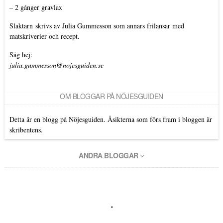
–
2 gånger gravlax
Slaktarn
skrivs av Julia Gummesson som annars frilansar med
matskriverier och recept.
Säg hej:
julia.gummesson@nojesguiden.se
OM BLOGGAR PÅ NÖJESGUIDEN
Detta är en blogg på Nöjesguiden. Åsikterna som förs fram i bloggen är
skribentens.
ANDRA BLOGGAR