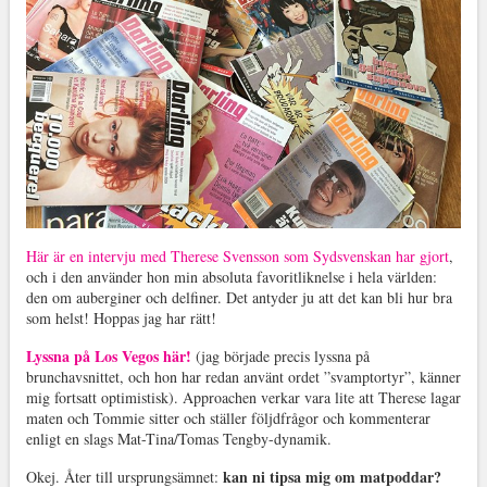
Här är en intervju med Therese Svensson som Sydsvenskan har gjort
,
och i den använder hon min absoluta favoritliknelse i hela världen:
den om auberginer och delfiner. Det antyder ju att det kan bli hur bra
som helst! Hoppas jag har rätt!
Lyssna på Los Vegos här!
(jag började precis lyssna på
brunchavsnittet, och hon har redan använt ordet ”svamptortyr”, känner
mig fortsatt optimistisk). Approachen verkar vara lite att Therese lagar
maten och Tommie sitter och ställer följdfrågor och kommenterar
enligt en slags Mat-Tina/Tomas Tengby-dynamik.
kan ni tipsa mig om matpoddar?
Okej. Åter till ursprungsämnet: