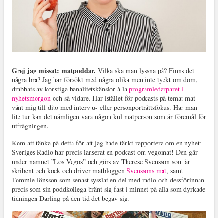
Grej jag missat: matpoddar.
Vilka ska man lyssna på? Finns det
några bra? Jag har försökt med några olika men inte tyckt om dom,
drabbats av konstiga banalitetskänslor à la
programledarparet i
nyhetsmorgon
och så vidare. Har istället för podcasts på temat mat
vänt mig till dito med intervju- eller personporträttsfokus. Har man
lite tur kan det nämligen vara någon kul matperson som är föremål för
utfrågningen.
Kom att tänka på detta för att jag hade tänkt rapportera om en nyhet:
Sveriges Radio har precis lanserat en podcast om vegomat! Den går
under namnet ”Los Vegos” och görs av Therese Svensson som är
skribent och kock och driver matbloggen
Svenssons mat
, samt
Tommie Jönsson som senast sysslat en del med radio och dessförinnan
precis som sin poddkollega bränt sig fast i minnet på alla som dyrkade
tidningen Darling på den tid det begav sig.