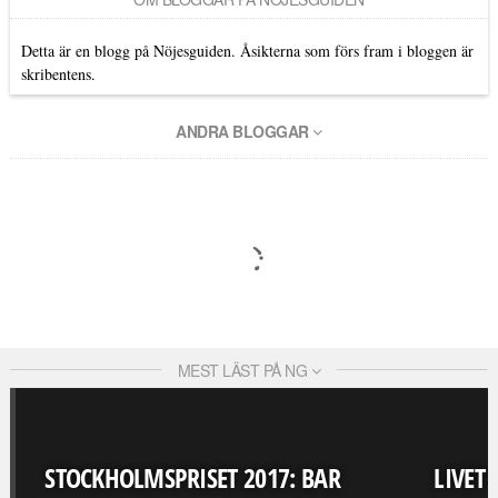
Detta är en blogg på Nöjesguiden. Åsikterna som förs fram i bloggen är
skribentens.
ANDRA BLOGGAR
MEST LÄST PÅ NG
STOCKHOLMSPRISET 2017: BAR
LIVET