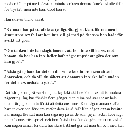
medier håller på med. Asså en mindre erfaren domare kanske skulle falla
för trycket, men inte han. Cool han e.
Han skriver bland annat:
”Kvinnan har på ett alldeles tydligt sätt gjort klart för mannen i
åtminstone sex fall att hon inte vill gå med på det som han hade för
avsikt att göra.
”
”Om tanken inte har slagit honom, att hon inte vill ha sex med
honom, då har han inte heller haft något uppsåt att göra det som
han gjort.”
”Nästa gång handlar det om din son eller din bror som sitter i
domstolen, och då vill du säkert att domaren inte ska falla undan
för det massmediala trycket.”
Det här gör mig så vansinnig att jag faktiskt inte klarar av att formulera
någonting. Jag har försökt flera gånger men mina ord stannar av hela
tiden för jag kan inte förstå att detta ens finns. Kan någon annan snälla
bara ta över och förklara varför detta är så fel? Kan någon annan berätta
hur många fler sätt man kan säga nej på än de som tjejen redan hade sagt
innan hennes röst sprack och hon fysiskt inte kunde göra annat än viska?
Kan någon annan förklara hur skräck ibland gör att man till och med kan