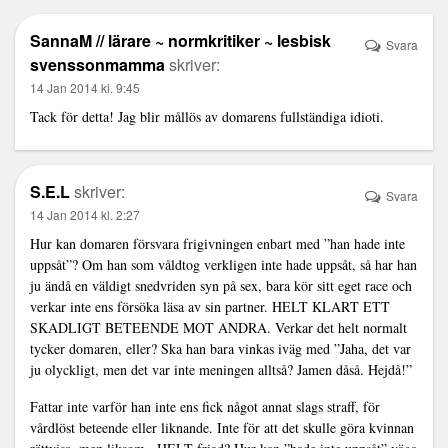
SannaM // lärare ~ normkritiker ~ lesbisk
Svara
svenssonmamma
skriver:
14 Jan 2014 kl. 9:45
Tack för detta! Jag blir mållös av domarens fullständiga idioti.
S.E.L
skriver:
Svara
14 Jan 2014 kl. 2:27
Hur kan domaren försvara frigivningen enbart med ”han hade inte
uppsåt”? Om han som våldtog verkligen inte hade uppsåt, så har han
ju ändå en väldigt snedvriden syn på sex, bara kör sitt eget race och
verkar inte ens försöka läsa av sin partner. HELT KLART ETT
SKADLIGT BETEENDE MOT ANDRA. Verkar det helt normalt
tycker domaren, eller? Ska han bara vinkas iväg med ”Jaha, det var
ju olyckligt, men det var inte meningen alltså? Jamen dåså. Hejdå!”
Fattar inte varför han inte ens fick något annat slags straff, för
vårdlöst beteende eller liknande. Inte för att det skulle göra kvinnan