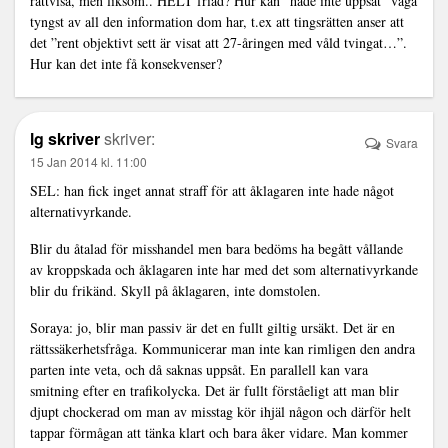
rättvisa, men liksom.. HELT friad? Hur kan ”hade inte uppsåt” väga
tyngst av all den information dom har, t.ex att tingsrätten anser att
det ”rent objektivt sett är visat att 27-åringen med våld tvingat…”.
Hur kan det inte få konsekvenser?
lg skriver
skriver:
Svara
15 Jan 2014 kl. 11:00
SEL: han fick inget annat straff för att åklagaren inte hade något
alternativyrkande.
Blir du åtalad för misshandel men bara bedöms ha begått vållande
av kroppskada och åklagaren inte har med det som alternativyrkande
blir du frikänd. Skyll på åklagaren, inte domstolen.
Soraya: jo, blir man passiv är det en fullt giltig ursäkt. Det är en
rättssäkerhetsfråga. Kommunicerar man inte kan rimligen den andra
parten inte veta, och då saknas uppsåt. En parallell kan vara
smitning efter en trafikolycka. Det är fullt förståeligt att man blir
djupt chockerad om man av misstag kör ihjäl någon och därför helt
tappar förmågan att tänka klart och bara åker vidare. Man kommer