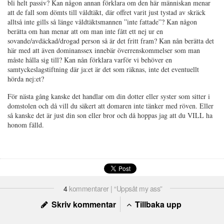
bli helt passiv? Kan någon annan förklara om den här människan menar
att de fall som dömts till våldtäkt, där offret varit just tystad av skräck
alltså inte gills så länge våldtäktsmannen ”inte fattade”? Kan någon
berätta om han menar att om man inte fått ett nej ur en
sovande/avdäckad/drogad person så är det fritt fram? Kan nån berätta det
här med att även dominanssex innebär överrenskommelser som man
måste hålla sig till? Kan nån förklara varför vi behöver en
samtyckeslagstiftning där ja:et är det som räknas, inte det eventuellt
hörda nej:et?
För nästa gång kanske det handlar om din dotter eller syster som sitter i
domstolen och då vill du säkert att domaren inte tänker med röven. Eller
så kanske det är just din son eller bror och då hoppas jag att du VILL ha
honom fälld.
4
kommentarer | “Uppsåt my ass”
Skriv kommentar
Tillbaka upp