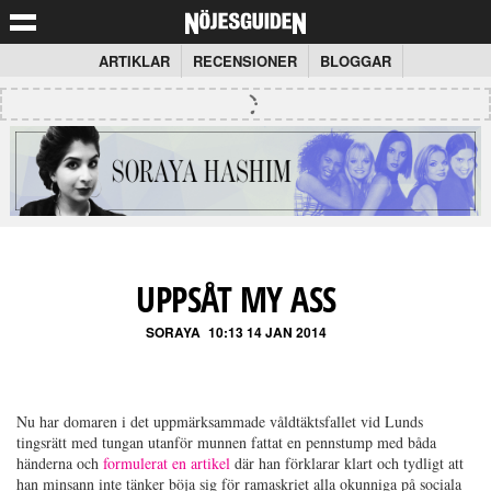
ARTIKLAR
RECENSIONER
BLOGGAR
UPPSÅT MY ASS
SORAYA
10:13 14 JAN 2014
Nu har domaren i det uppmärksammade våldtäktsfallet vid Lunds
tingsrätt med tungan utanför munnen fattat en pennstump med båda
händerna och
formulerat en artikel
där han förklarar klart och tydligt att
han minsann inte tänker böja sig för ramaskriet alla okunniga på sociala