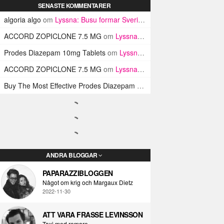
SENASTE KOMMENTARER
algoria algo
om
Lyssna: Busu formar Sveriges Blink-182 med sin nya pop-punk-rap-låt
ACCORD ZOPICLONE 7.5 MG
om
Lyssna: Busu formar Sveriges Blink-182 med sin nya pop-punk-rap-låt
Prodes Diazepam 10mg Tablets
om
Lyssna: Busu formar Sveriges Blink-182 med sin nya pop-punk-rap-låt
ACCORD ZOPICLONE 7.5 MG
om
Lyssna: Busu formar Sveriges Blink-182 med sin nya pop-punk-rap-låt
Buy The Most Effective Prodes Diazepam Tablets In UK
om
Lyssna: B
ANDRA BLOGGAR
PAPARAZZIBLOGGEN
Något om krig och Margaux Dietz
2022-11-30
ATT VARA FRASSE LEVINSSON
Taxi med romare