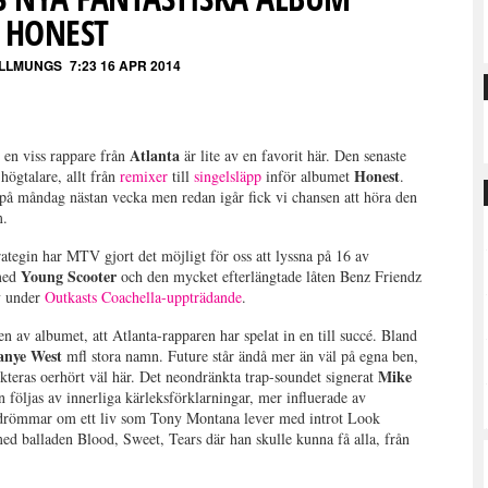
HONEST
ALLMUNGS
7:23 16 APR 2014
Atlanta
 en viss rappare från
är lite av en favorit här. Den senaste
Honest
högtalare, allt från
remixer
till
singelsläpp
inför albumet
.
 på måndag nästan vecka men redan igår fick vi chansen att höra den
m.
egin har MTV gjort det möjligt för oss att lyssna på 16 av
Young Scooter
 med
och den mycket efterlängtade låten Benz Friendz
v under
Outkasts Coachella-uppträdande
.
ten av albumet, att Atlanta-rapparen har spelat in en till succé. Bland
anye West
mfl stora namn. Future står ändå mer än väl på egna ben,
Mike
ekteras oerhört väl här. Det neondränkta trap-soundet signerat
 följas av innerliga kärleksförklarningar, mer influerade av
drömmar om ett liv som Tony Montana lever med introt Look
ed balladen Blood, Sweet, Tears där han skulle kunna få alla, från