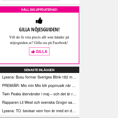
HÅLL DIG UPPDATERAD!
GILLA NÖJESGUIDEN!
Vill du få veta precis allt som händer på
nöjesguiden.se? Gilla oss på Facebook!
GILLA
SENASTE INLÄGGEN
Lyssna: Busu formar Sveriges Blink-182 med sin nya pop-punk-rap-låt
PREMIÄR: Mio min Mio blir popmusik när Ungdom släpper sin debutvideo
Twin Peaks återvänder i maj – och det är rena heroinet enligt Showtimes boss
Rapparen Lil West och svenska Grxgvr samarbetar på den egensinniga bangern Lie To You
Lyssna: TO. bevisar vem hon är med en debut gjord för framtiden