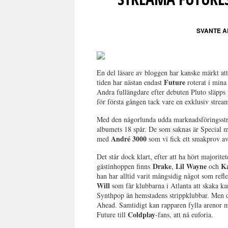
SVANTE 
En del läsare av bloggen har kanske märkt att
Future
tiden har nästan endast
roterat i mina 
Andra fullängdare efter debuten Pluto släpps
för första gången tack vare en exklusiv strea
Med den någorlunda udda marknadsföringsstrat
albumets 18 spår. De som saknas är Special
André 3000
med
som vi fick ett smakprov a
Det står dock klart, efter att ha hört majorite
Drake
Lil Wayne
K
gästinhoppen finns
,
och
han har alltid varit mångsidig något som refl
Will
som får klubbarna i Atlanta att skaka kan
Synthpop än hemstadens strippklubbar. Men 
Ahead. Samtidigt kan rapparen fylla arenor m
Coldplay
Future till
-fans, att nå euforia.