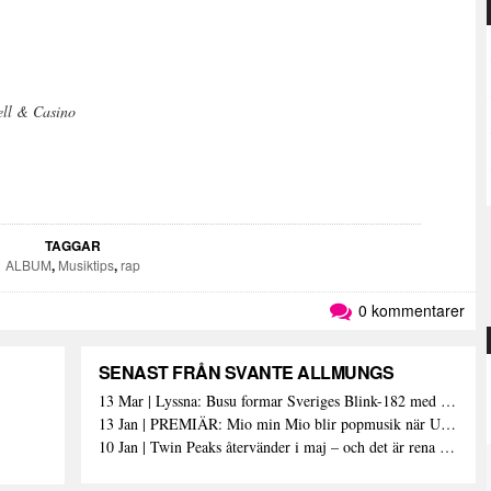
ell & Casino
TAGGAR
ALBUM
,
Musiktips
,
rap
0 kommentarer
SENAST FRÅN SVANTE ALLMUNGS
13 Mar | Lyssna: Busu formar Sveriges Blink-182 med sin nya pop-punk-rap-låt
13 Jan | PREMIÄR: Mio min Mio blir popmusik när Ungdom släpper sin debutvideo
10 Jan | Twin Peaks återvänder i maj – och det är rena heroinet enligt Showtimes boss