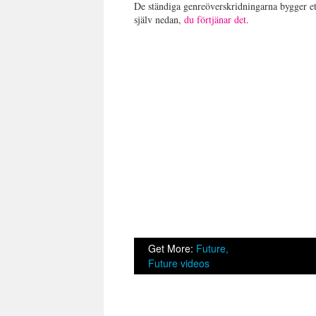
De ständiga genreöverskridningarna bygger ett
själv nedan,
du förtjänar det
.
Get More:
Future,
Future videos