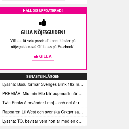
HÅLL DIG UPPDATERAD!
GILLA NÖJESGUIDEN!
Vill du få veta precis allt som händer på
nöjesguiden.se? Gilla oss på Facebook!
GILLA
SENASTE INLÄGGEN
Lyssna: Busu formar Sveriges Blink-182 med sin nya pop-punk-rap-låt
PREMIÄR: Mio min Mio blir popmusik när Ungdom släpper sin debutvideo
Twin Peaks återvänder i maj – och det är rena heroinet enligt Showtimes boss
Rapparen Lil West och svenska Grxgvr samarbetar på den egensinniga bangern Lie To You
Lyssna: TO. bevisar vem hon är med en debut gjord för framtiden