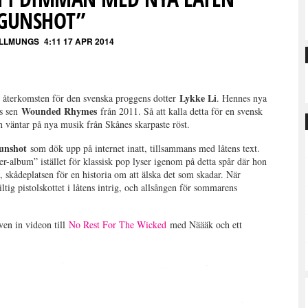
GUNSHOT”
ALLMUNGS
4:11 17 APR 2014
Lykke Li
 återkomsten för den svenska proggens dotter
. Hennes nya
Wounded Rhymes
as sen
från 2011. Så att kalla detta för en svensk
n väntar på nya musik från Skånes skarpaste röst.
unshot
som dök upp på internet inatt, tillsammans med låtens text.
er-album” istället för klassisk pop lyser igenom på detta spår där hon
, skådeplatsen för en historia om att älska det som skadar. När
giltig pistolskottet i låtens intrig, och allsången för sommarens
ven in videon till
No Rest For The Wicked
med Näääk och ett