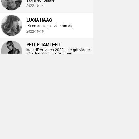
2022-10-14
LUCIA HAAG
På en anslagstavla nära dig
2022-10-10
PELLE TAMLEHT
Melodifestivalen 2022 – de går vidare
från den första deltävlingen
2022-02-02
I KORPENS SKUGGA
Själva definitionen av ondska
2021-06-28
ÖPPNA BOKEN
Kropps-dagbok
2021-06-24
SYNDAFALLET
Det är inte din demokratiska plikt att
delta i instagramaktivism.
2021-04-26