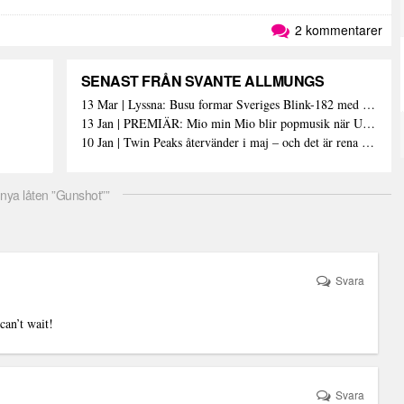
2 kommentarer
SENAST FRÅN SVANTE ALLMUNGS
13 Mar | Lyssna: Busu formar Sveriges Blink-182 med sin nya pop-punk-rap-låt
13 Jan | PREMIÄR: Mio min Mio blir popmusik när Ungdom släpper sin debutvideo
10 Jan | Twin Peaks återvänder i maj – och det är rena heroinet enligt Showtimes boss
 nya låten ”Gunshot””
Svara
can’t wait!
Svara