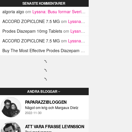
SENASTE KOMMENTARER
algoria algo
om
Lyssna: Busu formar Sveriges Blink-182 med sin nya pop-punk-rap-låt
ACCORD ZOPICLONE 7.5 MG
om
Lyssna: Busu formar Sveriges Blink-182 med sin nya pop-punk-rap-låt
Prodes Diazepam 10mg Tablets
om
Lyssna: Busu formar Sveriges Blink-182 med sin nya pop-punk-rap-låt
ACCORD ZOPICLONE 7.5 MG
om
Lyssna: Busu formar Sveriges Blink-182 med sin nya pop-punk-rap-låt
Buy The Most Effective Prodes Diazepam Tablets In UK
om
Lyssna: B
ANDRA BLOGGAR
PAPARAZZIBLOGGEN
Något om krig och Margaux Dietz
2022-11-30
ATT VARA FRASSE LEVINSSON
Taxi med romare