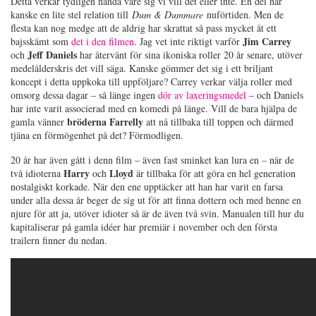
Detta verkar tydligen hända vare sig vi vill det eller inte. En del har
kanske en lite stel relation till
Dum & Dummare
nuförtiden. Men de
flesta kan nog medge att de aldrig har skrattat så pass mycket åt ett
Jim Carrey
bajsskämt som
det i den filmen
. Jag vet inte riktigt varför
Jeff Daniels
och
har återvänt för sina ikoniska roller 20 år senare, utöver
medelålderskris det vill säga. Kanske gömmer det sig i ett briljant
koncept i detta uppkoka till uppföljare? Carrey verkar välja roller med
omsorg dessa dagar – så länge ingen
dör av laxeringsmedel
– och Daniels
har inte varit associerad med en komedi på länge. Vill de bara hjälpa de
bröderna Farrelly
gamla vänner
att nå tillbaka till toppen och därmed
tjäna en förmögenhet på det? Förmodligen.
20 år har även gått i denn film – även fast sminket kan lura en – när de
Harry
Lloyd
två idioterna
och
är tillbaka för att göra en hel generation
nostalgiskt korkade. När den ene upptäcker att han har varit en farsa
under alla dessa år beger de sig ut för att finna dottern och med henne en
njure för att ja, utöver idioter så är de även två svin. Manualen till hur du
kapitaliserar på gamla idéer har premiär i november och den första
trailern finner du nedan.