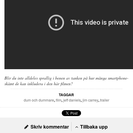
Blir du inte alldeles sprallig i benen av tanken på hur många smartphone-
skämt de kan inkludera i den här filmen?
TAGGAR
dum och dummare
,
film
,
jeff daniels
,
jim carrey
,
trailer
Skriv kommentar
Tillbaka upp