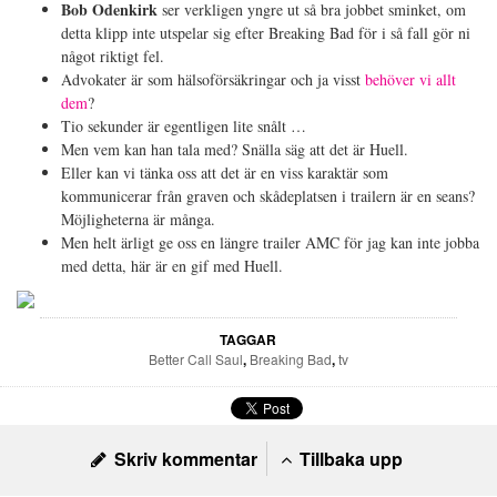
Bob Odenkirk
ser verkligen yngre ut så bra jobbet sminket, om
detta klipp inte utspelar sig efter Breaking Bad för i så fall gör ni
något riktigt fel.
Advokater är som hälsoförsäkringar och ja visst
behöver vi allt
dem
?
Tio sekunder är egentligen lite snålt …
Men vem kan han tala med? Snälla säg att det är Huell.
Eller kan vi tänka oss att det är en viss karaktär som
kommunicerar från graven och skådeplatsen i trailern är en seans?
Möjligheterna är många.
Men helt ärligt ge oss en längre trailer AMC för jag kan inte jobba
med detta, här är en gif med Huell.
TAGGAR
Better Call Saul
,
Breaking Bad
,
tv
Skriv kommentar
Tillbaka upp