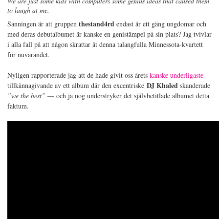
We are just some kids with computers some genius ideas that caused them
to laugh at me.
thestand4rd
Sanningen är att gruppen
endast är ett gäng ungdomar och
med deras debutalbumet är kanske en genistämpel på sin plats? Jag tvivlar
i alla fall på att någon skrattar åt denna talangfulla Minnessota-kvartett
för nuvarandet.
Nyligen rapporterade jag att de hade givit oss årets
kanske underligaste
DJ Khaled
tillkännagivande av ett album där den excentriske
skanderade
”we the best”
— och ja nog understryker det självbetitlade albumet detta
faktum.