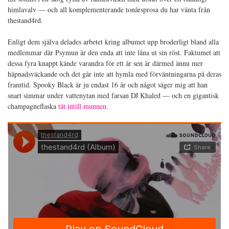
himlavalv — och all komplementerande tonårsprosa du har vänta från
thestand4rd.
Enligt dem själva delades arbetet kring albumet upp broderligt bland alla
medlemmar där Psymun är den enda att inte låna ut sin röst. Faktumet att
dessa fyra knappt kände varandra för ett år sen är därmed ännu mer
häpnadsväckande och det går inte att hymla med förväntningarna på deras
framtid. Spooky Black är ju endast 16 år och något säger mig att han
snart simmar under vattenytan med farsan DJ Khaled — och en gigantisk
champagneflaska
tät intill munnen
.