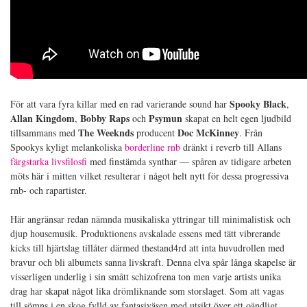
Spooky Black
För att vara fyra killar med en rad varierande sound har
,
Allan Kingdom
Bobby Raps
Psymun
,
och
skapat en helt egen ljudbild
The Weeknds
Doc McKinney
tillsammans med
producent
. Från
Spookys kyligt melankoliska
borderline rnb
dränkt i reverb till Allans
färgstarka livsfilosfi
med finstämda synthar — spåren av tidigare arbeten
möts här i mitten vilket resulterar i något helt nytt för dessa progressiva
rnb- och rapartister.
Här angränsar redan nämnda musikaliska yttringar till minimalistisk och
djup housemusik. Produktionens avskalade essens med tätt vibrerande
kicks till hjärtslag tillåter därmed thestand4rd att inta huvudrollen med
bravur och bli albumets sanna livskraft. Denna elva spår långa skapelse är
visserligen underlig i sin smått schizofrena ton men varje artists unika
drag har skapat något lika drömliknande som storslaget. Som att vagas
till sömns i en skog fylld av fantasiväsen med utsikt över ett oändligt