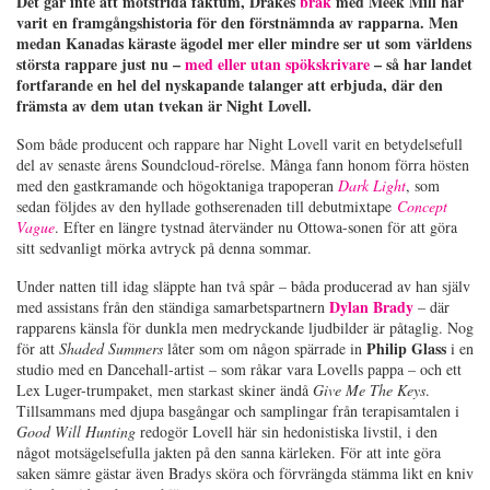
Det går inte att motstrida faktum, Drakes
bråk
med Meek Mill har
varit en framgångshistoria för den förstnämnda av rapparna. Men
medan Kanadas käraste ägodel mer eller mindre ser ut som världens
största rappare just nu –
med eller utan spökskrivare
– så har landet
fortfarande en hel del nyskapande talanger att erbjuda, där den
främsta av dem utan tvekan är Night Lovell.
Som både producent och rappare har Night Lovell varit en betydelsefull
del av senaste årens Soundcloud-rörelse. Många fann honom förra hösten
med den gastkramande och högoktaniga trapoperan
Dark Light
, som
sedan följdes av den hyllade gothserenaden till debutmixtape
Concept
Vague
. Efter en längre tystnad återvänder nu Ottowa-sonen för att göra
sitt sedvanligt mörka avtryck på denna sommar.
Under natten till idag släppte han två spår – båda producerad av han själv
Dylan Brady
med assistans från den ständiga samarbetspartnern
– där
rapparens känsla för dunkla men medryckande ljudbilder är påtaglig. Nog
Philip Glass
för att
Shaded Summers
låter som om någon spärrade in
i en
studio med en Dancehall-artist – som råkar vara Lovells pappa – och ett
Lex Luger-trumpaket, men starkast skiner ändå
Give Me The Keys
.
Tillsammans med djupa basgångar och samplingar från terapisamtalen i
Good Will Hunting
redogör Lovell här sin hedonistiska livstil, i den
något motsägelsefulla jakten på den sanna kärleken. För att inte göra
saken sämre gästar även Bradys sköra och förvrängda stämma likt en kniv