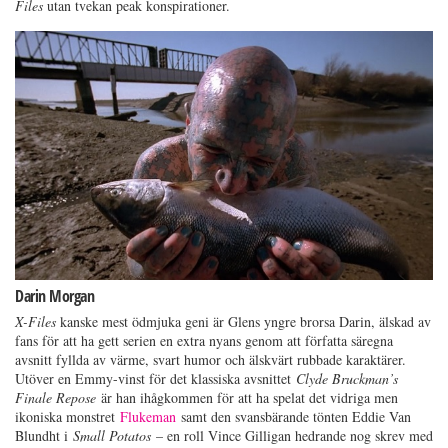
Files
utan tvekan peak konspirationer.
Darin Morgan
X-Files
kanske mest ödmjuka geni är Glens yngre brorsa Darin, älskad av
fans för att ha gett serien en extra nyans genom att författa säregna
avsnitt fyllda av värme, svart humor och älskvärt rubbade karaktärer.
Utöver en Emmy-vinst för det klassiska avsnittet
Clyde Bruckman’s
Finale Repose
är han ihågkommen för att ha spelat det vidriga men
ikoniska monstret
Flukeman
samt den svansbärande tönten Eddie Van
Blundht i
Small Potatos
– en roll Vince Gilligan hedrande nog skrev med