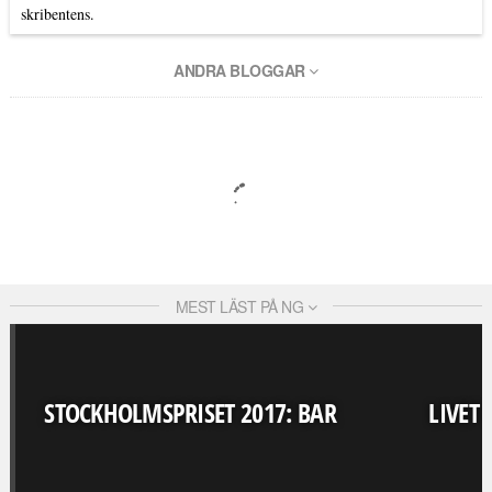
skribentens.
ANDRA BLOGGAR
MEST LÄST PÅ NG
STOCKHOLMSPRISET 2017: BAR
LIVET