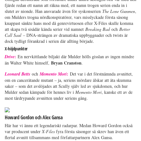
fjärde redan ett namn att räkna med, ett namn trogen serien enda in i
slutet av nionde. Han ansvarade även för syskonserien
The Lone Gunmen
,
om Mulders trogna nördkonspiratörer, vars misslyckade första säsong
knappast sänkte hans mod då genrevirtuosen efter X-Files skulle komma
att skapa två sisådär kända serier vid namnet
Breaking Bad
och
Better
Call Saul
– DNA-strängen av dramatiska uppbyggnader och twists är
dock tydligt förankrad i serien där allting började.
X-höjdpunkter
:
Drive
En nervkittlande biljakt där Mulder hölls gisslan av ingen mindre
Bryan Cranston
än Walter White himself,
.
:
Leonard Betts
och
Memento Mori
Det var i det förstnämnda avsnittet,
om en cancerätande mutant – ja, seriens mördare älskar att äta skumma
saker – som det avslöjades att Scully själv led av sjukdomen, och hur
Mulder sedan kämpade för hennes liv i
Memento Mori
, kanske ett av de
mest tårdrypande avsnitten under seriens gång.
Howard Gordon och Alex Gansa
Här har vi ännu ett legendariskt radarpar. Medan Howard Gordon också
var producent under
X-Files
fyra första säsonger så skrev han även ett
flertal avsnitt tillsammans med författarpartnern Alex Gansa.