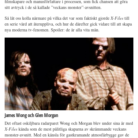
filmskapare och manusförfattare i processen, som fick chansen att göra
sitt avtryck i de så kallade ”veckans monster”-avsnitten.
Så låt oss kolla närmare på vilka det var som faktiskt gjorde
X-Files
till
en serie värd att återuppliva, och hur de därefter gick vidare till att skapa
nya moderna tv-fenomen. Spoiler: de är alla vita män.
James Wong och Glen Morgan
Det oftast oskiljbara radarparet Wong och Morgan blev under sina år med
X-Files
kända som de mest pålitliga skaparna av skrämmande veckans
monster-avsnitt. Med en känsla för gastkramande atmosfärbygge gav de