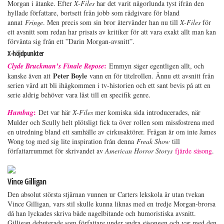
Morgan i åtanke. Efter
X-Files
har det varit någorlunda tyst ifrån den
hyllade författare, bortsett från jobb som rådgivare för bland
annat
Fringe
. Men precis som sin bror återvänder han nu till
X-Files
för
ett avsnitt som redan har prisats av kritiker för att vara exakt allt man kan
förvänta sig från ett ”Darin Morgan-avsnitt”.
X-höjdpunkter
:
Clyde Bruckman’s Finale Repose
Emmyn säger egentligen allt, och
Peter Boyle
kanske även att
vann en för titelrollen. Ännu ett avsnitt från
serien värd att bli ihågkommen i tv-historien och ett sant bevis på att en
serie aldrig behöver vara låst till en specifik genre.
:
Humbug
Det var här
X-Files
mer komiska sida introducerades, när
Mulder och Scully helt plötsligt fick ta över rollen som missfostrena med
en utredning bland ett samhälle av cirkusaktörer. Frågan är om inte James
Wong tog med sig lite inspiration från denna
Freak Show
till
författarrummet för skrivandet av
American Horror Storys
fjärde säsong
.
Vince Gilligan
Den absolut största stjärnan vunnen ur Carters lekskola är utan tvekan
Vince Gilligan, vars stil skulle kunna liknas med en tredje Morgan-brorsa
då han lyckades skriva både nagelbitande och humoristiska avsnitt.
Gilligan debuterade som författare under andra säsongen och var med den