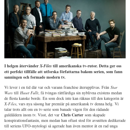
I helgen återvänder
till amerikanska tv-rutor. Detta ger oss
X-Files
ett perfekt tillfälle att utforska författarna bakom serien, som fann
sanningen och formade modern tv.
Vi lever i en tid där var och varann franchise återupplivas. Från
Star
Wars
till
Huset Fullt
, få tvingas rättfärdiga sin nyblivna existens medan
de flesta kanske borde. En som dock inte kan räknas till den kategorin är
X-Files
, vars nya säsong har premiär på amerikansk tv denna helg. Vi
talar trots allt om en tv-serie som banade vägen för den rådande
Chris Carter
guldåldern inom tv. Visst, det var
som skapade
konspirationsfantasin, men medan han oftast stod för avsnitten dedikerade
till seriens UFO-mytologi så agerade han även mentor åt en rad unga