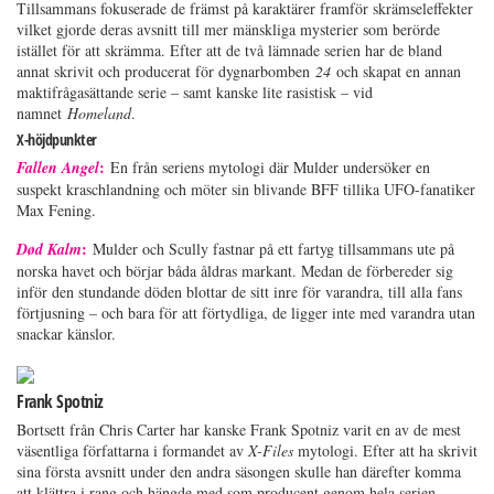
Tillsammans fokuserade de främst på karaktärer framför skrämseleffekter
vilket gjorde deras avsnitt till mer mänskliga mysterier som berörde
istället för att skrämma. Efter att de två lämnade serien har de bland
annat skrivit och producerat för dygnarbomben
24
och skapat en annan
maktifrågasättande serie – samt kanske lite rasistisk – vid
namnet
Homeland
.
X-höjdpunkter
:
Fallen Angel
En från seriens mytologi där Mulder undersöker en
suspekt kraschlandning och möter sin blivande BFF tillika UFO-fanatiker
Max Fening.
:
Død Kalm
Mulder och Scully fastnar på ett fartyg tillsammans ute på
norska havet och börjar båda åldras markant. Medan de förbereder sig
inför den stundande döden blottar de sitt inre för varandra, till alla fans
förtjusning – och bara för att förtydliga, de ligger inte med varandra utan
snackar känslor.
Frank Spotniz
Bortsett från Chris Carter har kanske Frank Spotniz varit en av de mest
väsentliga författarna i formandet av
X-Files
mytologi. Efter att ha skrivit
sina första avsnitt under den andra säsongen skulle han därefter komma
att klättra i rang och hängde med som producent genom hela serien.