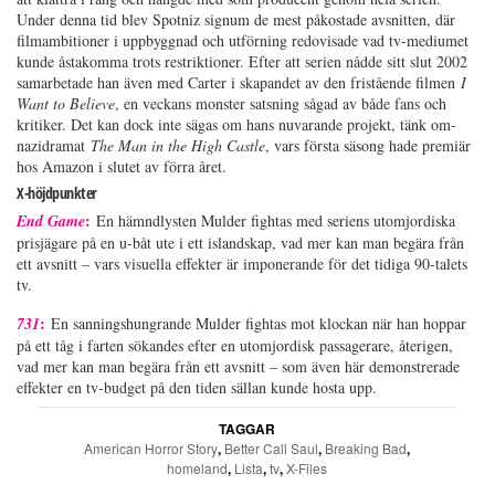
Under denna tid blev Spotniz signum de mest påkostade avsnitten, där
filmambitioner i uppbyggnad och utförning redovisade vad tv-mediumet
kunde åstakomma trots restriktioner. Efter att serien nådde sitt slut 2002
samarbetade han även med Carter i skapandet av den fristående filmen
I
Want to Believe
, en veckans monster satsning sågad av både fans och
kritiker. Det kan dock inte sägas om hans nuvarande projekt, tänk om-
nazidramat
The Man in the High Castle
, vars första säsong hade premiär
hos Amazon i slutet av förra året.
X-höjdpunkter
:
End Game
En hämndlysten Mulder fightas med seriens utomjordiska
prisjägare på en u-båt ute i ett islandskap, vad mer kan man begära från
ett avsnitt – vars visuella effekter är imponerande för det tidiga 90-talets
tv.
:
731
En sanningshungrande Mulder fightas mot klockan när han hoppar
på ett tåg i farten sökandes efter en utomjordisk passagerare, återigen,
vad mer kan man begära från ett avsnitt – som även här demonstrerade
effekter en tv-budget på den tiden sällan kunde hosta upp.
TAGGAR
American Horror Story
,
Better Call Saul
,
Breaking Bad
,
homeland
,
Lista
,
tv
,
X-Files