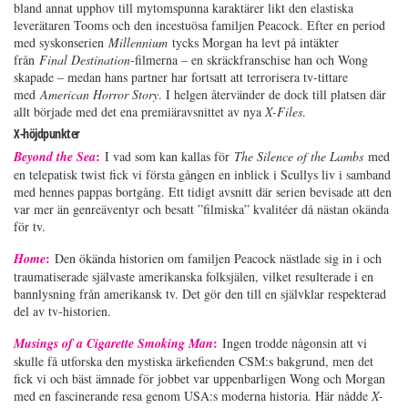
bland annat upphov till mytomspunna karaktärer likt den elastiska
leverätaren Tooms och den incestuösa familjen Peacock. Efter en period
med syskonserien
Millennium
tycks Morgan ha levt på intäkter
från
Final Destination
-filmerna – en skräckfranschise han och Wong
skapade – medan hans partner har fortsatt att terrorisera tv-tittare
med
American Horror Story
. I helgen återvänder de dock till platsen där
allt började med det ena premiäravsnittet av nya
X-Files
.
X-höjdpunkter
:
Beyond the Sea
I vad som kan kallas för
The Silence of the Lambs
med
en telepatisk twist fick vi första gången en inblick i Scullys liv i samband
med hennes pappas bortgång. Ett tidigt avsnitt där serien bevisade att den
var mer än genreäventyr och besatt ”filmiska” kvalitéer då nästan okända
för tv.
:
Home
Den ökända historien om familjen Peacock nästlade sig in i och
traumatiserade självaste amerikanska folksjälen, vilket resulterade i en
bannlysning från amerikansk tv. Det gör den till en självklar respekterad
del av tv-historien.
:
Musings of a Cigarette Smoking Man
Ingen trodde någonsin att vi
skulle få utforska den mystiska ärkefienden CSM:s bakgrund, men det
fick vi och bäst ämnade för jobbet var uppenbarligen Wong och Morgan
med en fascinerande resa genom USA:s moderna historia. Här nådde
X-