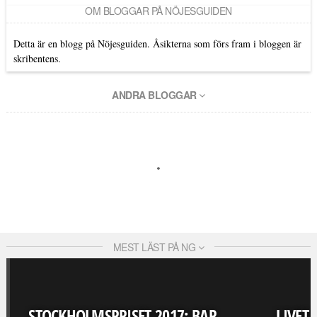
OM BLOGGAR PÅ NÖJESGUIDEN
Detta är en blogg på Nöjesguiden. Åsikterna som förs fram i bloggen är
skribentens.
ANDRA BLOGGAR
MEST LÄST PÅ NG
STOCKHOLMSPRISET 2017: BAR
LIVET