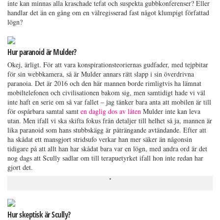
inte kan minnas alla kraschade tefat och suspekta gubbkonferenser? Eller
handlar det än en gång om en välregisserad fast något klumpigt författad
lögn?
Hur paranoid är Mulder?
Okej, ärligt. För att vara konspirationsteoriernas gudfader, med tejpbitar
för sin webbkamera, så är Mulder annars rätt slapp i sin överdrivna
paranoia. Det är 2016 och den här mannen borde rimligtvis ha lämnat
mobiltelefonen och civilisationen bakom sig, men samtidigt hade vi väl
inte haft en serie om så var fallet – jag tänker bara anta att mobilen är till
för ospårbara samtal samt
en daglig dos av låten
Mulder inte kan leva
utan. Men ifall vi ska skifta fokus från detaljer till helhet så ja, mannen är
lika paranoid som hans stubbskägg är påträngande avtändande. Efter att
ha skådat ett mansgjort stridsufo verkar han mer säker än någonsin
tidigare på att allt han har skådat bara var en lögn, med andra ord är det
nog dags att Scully sadlar om till terapuetyrket ifall hon inte redan har
gjort det.
Hur skeptisk är Scully?