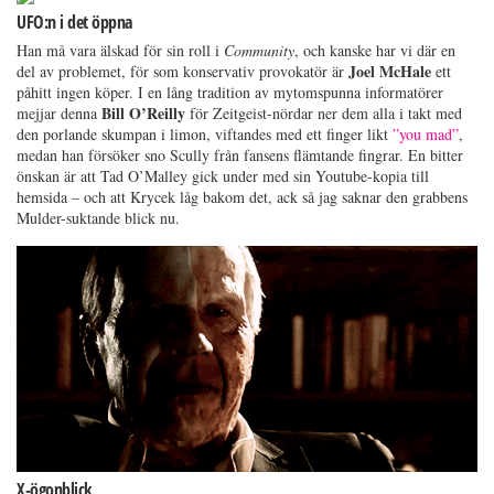
UFO:n i det öppna
Han må vara älskad för sin roll i
Community
, och kanske har vi där en
Joel McHale
del av problemet, för som konservativ provokatör är
ett
påhitt ingen köper. I en lång tradition av mytomspunna informatörer
Bill O’Reilly
mejjar denna
för Zeitgeist-nördar ner dem alla i takt med
den porlande skumpan i limon, viftandes med ett finger likt
”you mad”
,
medan han försöker sno Scully från fansens flämtande fingrar. En bitter
önskan är att Tad O’Malley gick under med sin Youtube-kopia till
hemsida – och att Krycek låg bakom det, ack så jag saknar den grabbens
Mulder-suktande blick nu.
X-ögonblick