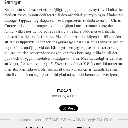
Sanningen
Redan från start var det ett omöjligt uppdrag att andas nytt liv i kultserien
med ett första avsnitt dedikerat till den oförklarliga mytologin. Under nio
Chris
säsonger tappade nog skaparen – och regissören av detta avsnitt –
Carter
själv uppfattningen av alla möjliga konspirationer kring den
femte, vilket gör det betydligt svårare att glädja både nya och gamla
tittare när serien nu är tillbaka. Men tänker han verkligen fullfölja idéen
att allt vi upplevde under seriens glansdagar bara var ett i raden av påhitt?
Inget känns omöjligt vid det här laget men jag hoppas, eller rättare sagt
vill tro, att den resterande säsongen kan föra bort mig, tillbaka till det
ljuva och otrygga nittiotalets nostalgiska vurm. Men samtidigt är det svårt
att klaga, för kom igen, nya
X-Files
är ändå nya
X-Files
och faktumet att
man åter kan sitta och bli frustrerad över kultserien är fantastiskt i sig.
Lite likt det Dana sa, jag är alltid glad att se både henne och Fox igen.
TAGGAR
Recap
,
tv
,
X-Files
3
kommentarer | “RECAP: X-Files – My Struggle [S10E01]”