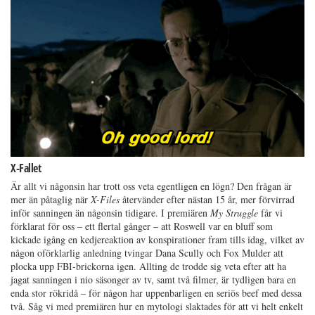
X-Fallet
Är allt vi någonsin har trott oss veta egentligen en lögn? Den frågan är
mer än påtaglig när
X-Files
återvänder efter nästan 15 år, mer förvirrad
inför sanningen än någonsin tidigare. I premiären
My Struggle
får vi
förklarat för oss – ett flertal gånger – att Roswell var en bluff som
kickade igång en kedjereaktion av konspirationer fram tills idag, vilket av
någon oförklarlig anledning tvingar Dana Scully och Fox Mulder att
plocka upp FBI-brickorna igen. Allting de trodde sig veta efter att ha
jagat sanningen i nio säsonger av tv, samt två filmer, är tydligen bara en
enda stor rökridå – för någon har uppenbarligen en seriös beef med dessa
två. Såg vi med premiären hur en mytologi slaktades för att vi helt enkelt