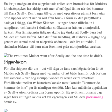
En lär ju medge att den ouppskattade rollen som bromskloss för Mulders
foliehattspsykos har aldrig varit mer efterfrågad än nu när det kommer
till Dana Scully. Den trygga tillvaron med operationer på små barn utan
öron upphör abrupt när en röst från förr – i form av den pånyttfödda
daddyn i skägg, aka Walter Skinner – tvingar henne tillbaka in i
rampljuset, och kanske i slutändan strålkastarna från en utomjordisk
farkost. Mer än någonsin tidigare skulle jag önska att Scully bara bad
Mulder att hålla käften. Men det finns handling att etablera – lägligt nog
genom ett samtal med en telepatisk abductee – och liv att rädda. I
slutändan bleknar väl barn utan öron mot gråa utomjordiska varelser.
Shipper-faktorn
För alla shippers där ute – det vill säga de fans vars högsta dröm är att
Mulder och Scully ligger med varandra, oftast både framför och bortom
filmkameran – var nog återupplivandet av serien extra smärtsam.
Förhållandet mellan tv-historiens kanske mest ikoniska ”kommer de,
kommer de inte”-par är nämligen stendött. Men kan måhända upptäckten
av Scullys utomjordiska dna öppna upp för lite nybliven romans? Jag
säger bara att ingen av oss vet väl egentligen vad Mulders
porrsamling
består av.