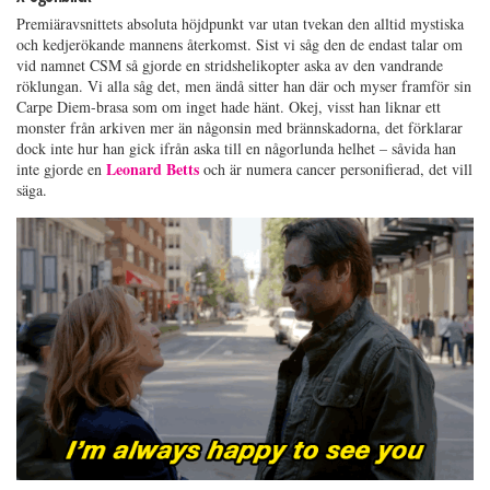
Premiäravsnittets absoluta höjdpunkt var utan tvekan den alltid mystiska
och kedjerökande mannens återkomst. Sist vi såg den de endast talar om
vid namnet CSM så gjorde en stridshelikopter aska av den vandrande
röklungan. Vi alla såg det, men ändå sitter han där och myser framför sin
Carpe Diem-brasa som om inget hade hänt. Okej, visst han liknar ett
monster från arkiven mer än någonsin med brännskadorna, det förklarar
dock inte hur han gick ifrån aska till en någorlunda helhet – såvida han
Leonard Betts
inte gjorde en
och är numera cancer personifierad, det vill
säga.