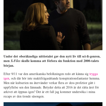
Under det
oberäkneliga
nittiotalet gav den nytt liv till sci-fi-genren,
men
skulle komma att förlora sin funktion med 2000-talets
X-Files
början.
Efter 9/11 var den amerikanska befolkningen redo att känna sig
trygga
igen
, och där hör inte maktifrågasättande konspirationsfantasier hemma.
Men när kultserien nu återvänder verkar flera av dess profetior gått i
uppfyllelse sen den lämnade. Betyder detta att 2016 är det rätta året för
arkivet att öppnas igen? Det är ett fall jag kommer undersöka i mina
recaps av den tionde säsongen.