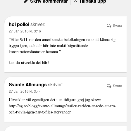
Skriv kommentar
Tillbaka upp
hoi polloi
skriver:
Svara
27 Jan 2016 kl. 3:16
”Efter 9/11 var den amerikanska befolkningen redo att känna sig
trygga igen, och där hör inte maktifrågasättande
konspirationsfantasier hemma.”
kan du utveckla det här?
Svante Allmungs
skriver:
Svara
27 Jan 2016 kl. 3:44
Utvecklar väl egentligen det i en tidigare grej jag skrev:
http://ng.se/blogg/svante-allmungs/trailer-varlden-ar-redo-att-tro-
och-tvivla-igen-nar-x-files-atervander