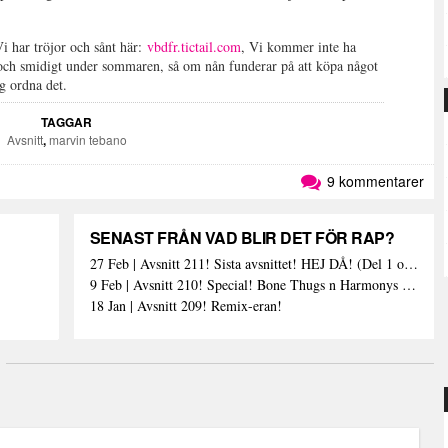
Vi har tröjor och sånt här:
vbdfr.tictail.com
, Vi kommer inte ha
t och smidigt under sommaren, så om nån funderar på att köpa något
g ordna det.
TAGGAR
Avsnitt
,
marvin tebano
9 kommentarer
SENAST FRÅN VAD BLIR DET FÖR RAP?
27 Feb | Avsnitt 211! Sista avsnittet! HEJ DÅ! (Del 1 och 2)
9 Feb | Avsnitt 210! Special! Bone Thugs n Harmonys album E.1999 Eternal
18 Jan | Avsnitt 209! Remix-eran!