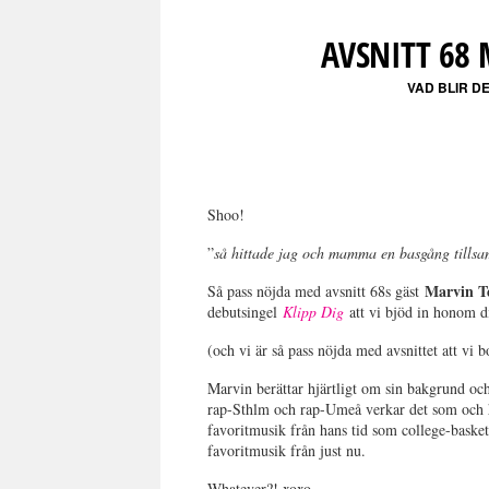
AVSNITT 68
VAD BLIR D
Shoo!
”
så hittade jag och mamma en basgång till
Marvin T
Så pass nöjda med avsnitt 68s gäst
debutsingel
Klipp Dig
att vi bjöd in honom di
(och vi är så pass nöjda med avsnittet att vi 
Marvin berättar hjärtligt om sin bakgrund och
rap-Sthlm och rap-Umeå verkar det som och
favoritmusik från hans tid som college-basket
favoritmusik från just nu.
Whatever?! xoxo