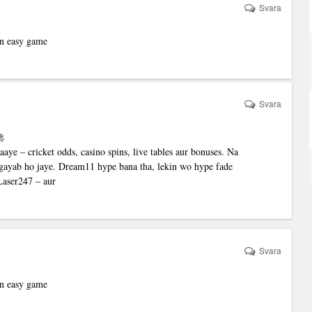
Svara
 an easy game
Svara
🚀
aye – cricket odds, casino spins, live tables aur bonuses. Na
l gayab ho jaye. Dream11 hype bana tha, lekin wo hype fade
Laser247 – aur
Svara
 an easy game