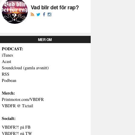
Vad blir det för rap?
MER OM
PODCAST:
iTunes
Acast
Soundcloud (gamla avsnitt)
RSS
Podbean
Merch:
Printmotor.com/VBDFR
VBDFR @ Tictail
Socialt:
VBDFR?! på FB
VBDFR?! på TW