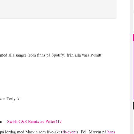
med alla sånger (som finns på Spotify) från alla våra avsnitt.
ken Teriyaki
on
–
Swish C&S Remix av Petter417
r på lördag med Marvin som live-akt (
fb-event
)! Följ Marvin på
hans