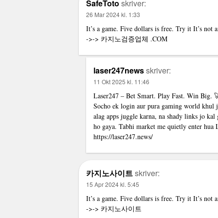
SafeToto
skriver:
26 Mar 2024 kl. 1:33
It’s a game. Five dollars is free. Try it It’s not
->->
카지노검증업체
.COM
laser247news
skriver:
11 Okt 2025 kl. 11:46
Laser247 – Bet Smart. Play Fast. Win Big. 
Socho ek login aur pura gaming world khul ja
alag apps juggle karna, na shady links jo ka
ho gaya. Tabhi market me quietly enter hua 
https://laser247.news/
카지노사이트
skriver:
15 Apr 2024 kl. 5:45
It’s a game. Five dollars is free. Try it It’s not
->->
카지노사이트