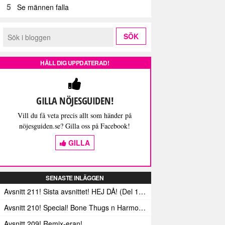
5
Se männen falla
HÅLL DIG UPPDATERAD!
GILLA NÖJESGUIDEN!
Vill du få veta precis allt som händer på
nöjesguiden.se? Gilla oss på Facebook!
GILLA
SENASTE INLÄGGEN
Avsnitt 211! Sista avsnittet! HEJ DÅ! (Del 1 och 2)
Avsnitt 210! Special! Bone Thugs n Harmonys album E.1999 Eternal
Avsnitt 209! Remix-eran!