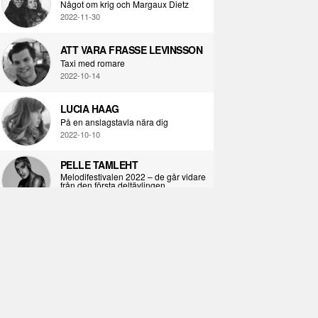
Något om krig och Margaux Dietz
2022-11-30
ATT VARA FRASSE LEVINSSON
Taxi med romare
2022-10-14
LUCIA HAAG
På en anslagstavla nära dig
2022-10-10
PELLE TAMLEHT
Melodifestivalen 2022 – de går vidare
från den första deltävlingen
2022-02-02
I KORPENS SKUGGA
Själva definitionen av ondska
2021-06-28
ÖPPNA BOKEN
Kropps-dagbok
2021-06-24