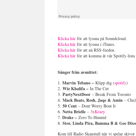
Klicka här
för att lyssna på Soundcloud.
Klicka här
för att lyssna i iTunes.
Klicka här
för att nå RSS-feeden.
Klicka här
för att komma åt vår Spotify-lista 
Sånger från avsnittet:
Marvin Tebano –
1.
Klipp dig (
spotify
)
Wiz Khalifa –
2.
In The Cut
PartyNextDoor
3.
– Break From Toronto
Mack Beats, Rosh, Jaqe & Amin
4.
– Chic
50 Cent
5.
– Dont Worry Bout It
Netta Brielle
6.
–
3xKrazy
Drake –
7.
Zero To Hunnid
Stor, Linda Pira, Bamma B & Gee Dix
8.
Kom till Radio Skanstull när vi spelar skivo