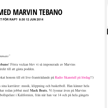
 MED MARVIN TEBANO
ET FÖR RAP?
8:30 12 JUN 2014
sammans”
ebano
! Förra veckan blev vi så imponerade av Marvins
rekt till att gästa podden.
bokat honom till ett live-framträdande på
Radio Skanstull på lördag
!!)
 sina karriärer: musik, klippning och basketboll. Han känner hela
Mack Beats.
 har redan jobbat med
Vi lyssnar även på Marvins
bollspelare i Kalifornien, från när han var 14 och på hela gängets