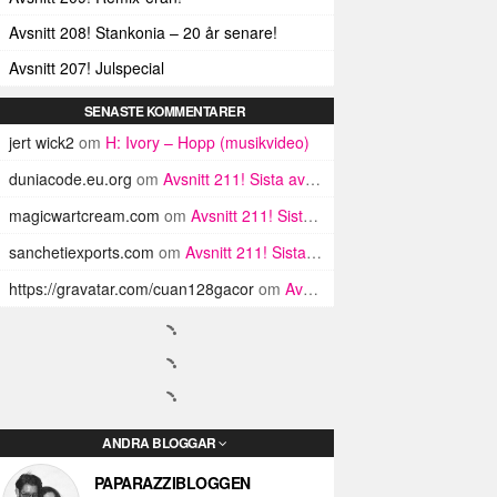
Avsnitt 208! Stankonia – 20 år senare!
Avsnitt 207! Julspecial
SENASTE KOMMENTARER
jert wick2
om
H: Ivory – Hopp (musikvideo)
duniacode.eu.org
om
Avsnitt 211! Sista avsnittet! HEJ DÅ! (Del 1 och 2)
magicwartcream.com
om
Avsnitt 211! Sista avsnittet! HEJ DÅ! (Del 1 och 2)
sanchetiexports.com
om
Avsnitt 211! Sista avsnittet! HEJ DÅ! (Del 1 och 2)
https://gravatar.com/cuan128gacor
om
Avsnitt 211! Sista avsnittet! HEJ DÅ! (Del 1 och 2)
ANDRA BLOGGAR
PAPARAZZIBLOGGEN