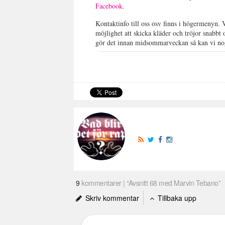
Facebook
.
Kontaktinfo till oss osv finns i högermenyn. 
möjlighet att skicka kläder och tröjor snabb
gör det innan midsommarveckan så kan vi no
9
kommentarer | “Avsnitt 68 med Marvin Tebano”
Skriv kommentar
Tillbaka upp