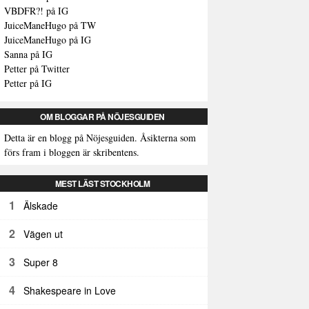
VBDFR?! på IG
JuiceManeHugo på TW
JuiceManeHugo på IG
Sanna på IG
Petter på Twitter
Petter på IG
OM BLOGGAR PÅ NÖJESGUIDEN
Detta är en blogg på Nöjesguiden. Åsikterna som
förs fram i bloggen är skribentens.
MEST LÄST STOCKHOLM
1
Älskade
2
Vägen ut
3
Super 8
4
Shakespeare in Love