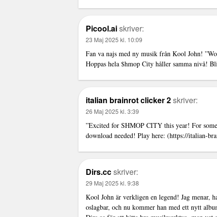
Picool.ai
skriver:
23 Maj 2025 kl. 10:09
Fan va najs med ny musik från Kool John! ”Wo
Hoppas hela $hmop City håller samma nivå! Bli
italian brainrot clicker 2
skriver:
26 Maj 2025 kl. 3:39
”Excited for SHMOP CITY this year! For some f
download needed! Play here: (
https://italian-b
Dirs.cc
skriver:
29 Maj 2025 kl. 9:38
Kool John är verkligen en legend! Jag menar, ha
oslagbar, och nu kommer han med ett nytt albu