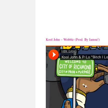
Kool John – Wobble (Prod. By Iamsu!)