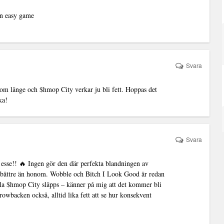
 an easy game
Svara
om länge och $hmop City verkar ju bli fett. Hoppas det
ka!
Svara
tt esse!! 🔥 Ingen gör den där perfekta blandningen av
 bättre än honom. Wobble och Bitch I Look Good är redan
a $hmop City släpps – känner på mig att det kommer bli
owbacken också, alltid lika fett att se hur konsekvent