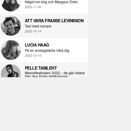
Något om krig och Margaux Dietz
2022-11-30
ATT VARA FRASSE LEVINSSON
Taxi med romare
2022-10-14
LUCIA HAAG
På en anslagstavla nära dig
2022-10-10
PELLE TAMLEHT
Melodifestivalen 2022 – de går vidare
från den första deltävlingen
2022-02-02
I KORPENS SKUGGA
Själva definitionen av ondska
2021-06-28
ÖPPNA BOKEN
Kropps-dagbok
2021-06-24