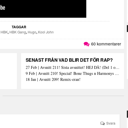
TAGGAR
,
HBK
,
HBK Gang
,
Hugo
,
Kool John
60 kommentarer
SENAST FRÅN VAD BLIR DET FÖR RAP?
27 Feb | Avsnitt 211! Sista avsnittet! HEJ DÅ! (Del 1 och 2)
9 Feb | Avsnitt 210! Special! Bone Thugs n Harmonys album E.1999 Eternal
18 Jan | Avsnitt 209! Remix-eran!
Svara