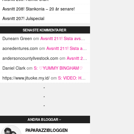
Avsnitt 208! Stankonia – 20 år senare!
Avsnitt 207! Julspecial
SENASTE KOMMENTARER
Dunearn Green
om
Avsnitt 211! Sista avsnittet! HEJ DÅ! (Del 1 och 2)
aonedentures.com
om
Avsnitt 211! Sista avsnittet! HEJ DÅ! (Del 1 och 2)
andersoncountylivestock.com
om
Avsnitt 211! Sista avsnittet! HEJ DÅ! (Del 1 och 2)
Daniel Clark
om
S: ♡YUMMY BINGHAM♡
https://www.jituoke.my.id/
om
S: VIDEO: HMSV – Vår Nivå (med Julia Spada)
ANDRA BLOGGAR
PAPARAZZIBLOGGEN