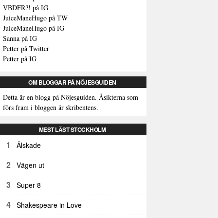
VBDFR?! på IG
JuiceManeHugo på TW
JuiceManeHugo på IG
Sanna på IG
Petter på Twitter
Petter på IG
OM BLOGGAR PÅ NÖJESGUIDEN
Detta är en blogg på Nöjesguiden. Åsikterna som
förs fram i bloggen är skribentens.
MEST LÄST STOCKHOLM
1
Älskade
2
Vägen ut
3
Super 8
4
Shakespeare in Love