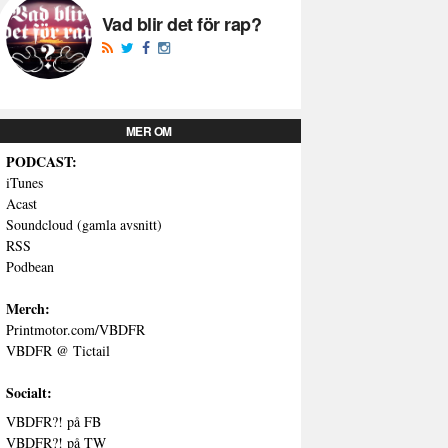
Vad blir det för rap?
MER OM
PODCAST:
iTunes
Acast
Soundcloud (gamla avsnitt)
RSS
Podbean
Merch:
Printmotor.com/VBDFR
VBDFR @ Tictail
Socialt:
VBDFR?! på FB
VBDFR?! på TW