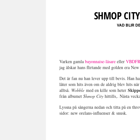
SHMOP CITY
VAD BLIR D
Varken gamla
bayonnaise-läsare
eller
VBDFR-
jag älskar hans flirtande med golden era New
Det är fan nu han lever upp till bevis. Han ha
låter som hits även om de aldrig blev hits n
Skipp
alltså.
Wobble
med en kille som heter
från albumet
$hmop City
hittills,. Nästa vec
Lyssna på sångerna nedan och titta på en thr
sidor: new orelans-influenser & snusk.