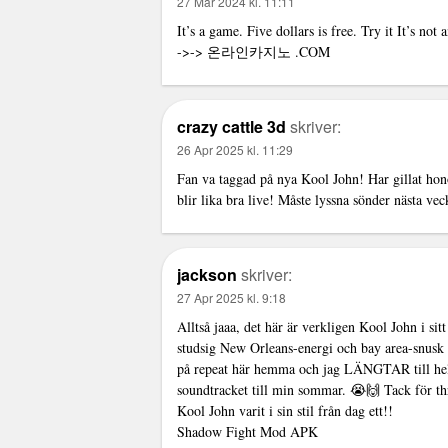
27 Mar 2024 kl. 11:11
It’s a game. Five dollars is free. Try it It’s not
->->
온라인카지노
.COM
crazy cattle 3d
skriver:
26 Apr 2025 kl. 11:29
Fan va taggad på nya Kool John! Har gillat hon
blir lika bra live! Måste lyssna sönder nästa vec
jackson
skriver:
27 Apr 2025 kl. 9:18
Alltså jaaa, det här är verkligen Kool John i si
studsig New Orleans-energi och bay area-snusk
på repeat här hemma och jag LÄNGTAR till hel
soundtracket till min sommar. 😭🙌 Tack för thr
Kool John varit i sin stil från dag ett!!
Shadow Fight Mod APK