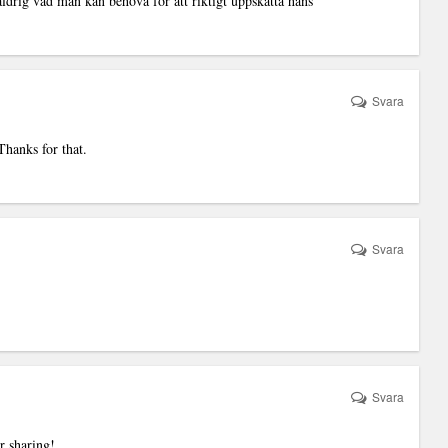
aldrig vad man kan behöva för att riktigt uppskatta hans
Svara
Thanks for that.
Svara
Svara
r sharing!