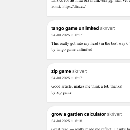
Dirs.cc för att hitta bra musikverktyg, man vet 
konst.
https://dirs.cc/
tango game unlimited
skriver:
24 Jul 2025 kl. 6:17
This really got into my head (in the best way). 
by
tango game unlimited
zip game
skriver:
24 Jul 2025 kl. 6:17
Good article, makes me think a lot, thanks!
by
zip game
grow a garden calculator
skriver:
24 Jul 2025 kl. 6:18
Great read — really made me reflect. Thanks fo