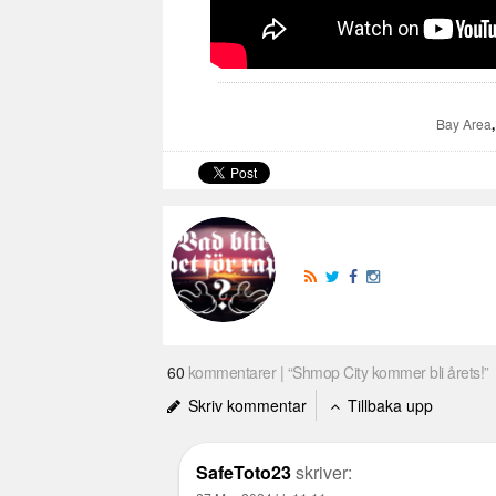
Bay Area
60
kommentarer | “Shmop City kommer bli årets!”
Skriv kommentar
Tillbaka upp
SafeToto23
skriver: