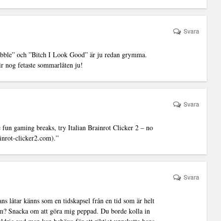
Svara
bble” och ”Bitch I Look Good” är ju
redan grymma.
r nog fetaste sommarlåten ju!
Svara
un gaming breaks, try Italian Brainrot Clicker 2 – no
rainrot-clicker2.com
).”
Svara
ns låtar känns som en tidskapsel från en tid som är helt
m? Snacka om att göra mig peppad. Du borde kolla in