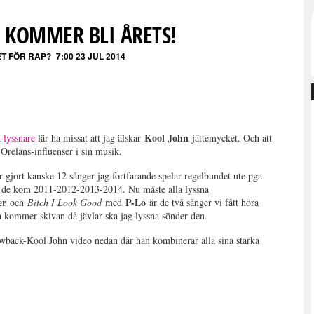
 KOMMER BLI ÅRETS!
ET FÖR RAP?
7:00 23 JUL 2014
Kool John
lyssnare
lär ha missat att jag älskar
jättemycket. Och att
 Orelans-influenser i sin musik.
r gjort kanske 12 sånger jag fortfarande spelar regelbundet ute pga
är de kom 2011-2012-2013-2014. Nu måste alla lyssna
er
P-Lo
och
Bitch I Look Good
med
är de två sånger vi fått höra
ka kommer skivan då jävlar ska jag lyssna sönder den.
owback-Kool John video nedan där han kombinerar alla sina starka