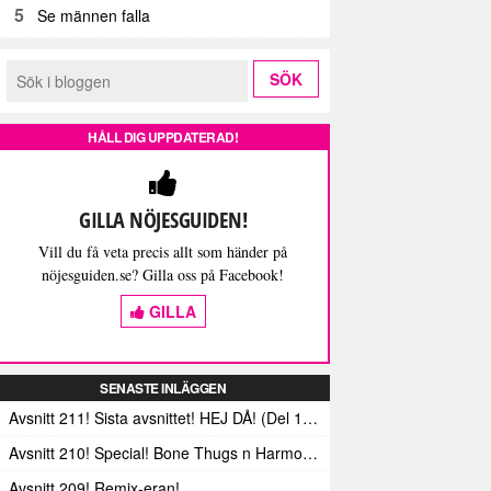
5
Se männen falla
HÅLL DIG UPPDATERAD!
GILLA NÖJESGUIDEN!
Vill du få veta precis allt som händer på
nöjesguiden.se? Gilla oss på Facebook!
GILLA
SENASTE INLÄGGEN
Avsnitt 211! Sista avsnittet! HEJ DÅ! (Del 1 och 2)
Avsnitt 210! Special! Bone Thugs n Harmonys album E.1999 Eternal
Avsnitt 209! Remix-eran!