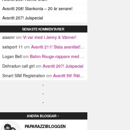
Avsnitt 208! Stankonia – 20 år senare!
Avsnitt 207! Julspecial
SENASTE KOMMENTARER
aiasmr
om
Vi var med i Jenny & Vänner!
satsport 11
om
Avsnitt 211! Sista avsnittet! HEJ DÅ! (Del 1 och 2)
Logan Bell
om
Baton Rouge-rappare med samma namn som gamlingar
Dehradun call girl
om
Avsnitt 207! Julspecial
Smart SIM Registration
om
Avsnitt 59! Rätt mycket nytt faktiskt
ANDRA BLOGGAR
PAPARAZZIBLOGGEN