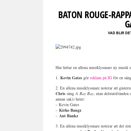
BATON ROUGE-RAP
G
VAD BLIR DE
Hur hittar en allena musiklyssnare ny musik e
Kevin Gates
1.
gör
reklam på IG
för en sån
2. En allena musiklyssnare noterar att gäster
Chris
sång
A
Bay Bay
, utan delstatsfränden
annan sak)) heter:
– Kevin Gates
Kirko Bangz
–
Ant Bankz
–
3. En allena musiklyssnare noterar att det si