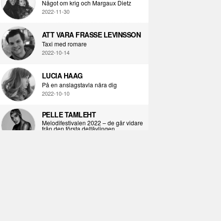
Något om krig och Margaux Dietz
2022-11-30
ATT VARA FRASSE LEVINSSON
Taxi med romare
2022-10-14
LUCIA HAAG
På en anslagstavla nära dig
2022-10-10
PELLE TAMLEHT
Melodifestivalen 2022 – de går vidare
från den första deltävlingen
2022-02-02
I KORPENS SKUGGA
Själva definitionen av ondska
2021-06-28
ÖPPNA BOKEN
Kropps-dagbok
2021-06-24