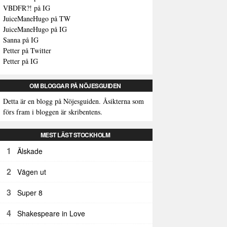
VBDFR?! på IG
JuiceManeHugo på TW
JuiceManeHugo på IG
Sanna på IG
Petter på Twitter
Petter på IG
OM BLOGGAR PÅ NÖJESGUIDEN
Detta är en blogg på Nöjesguiden. Åsikterna som
förs fram i bloggen är skribentens.
MEST LÄST STOCKHOLM
1
Älskade
2
Vägen ut
3
Super 8
4
Shakespeare in Love