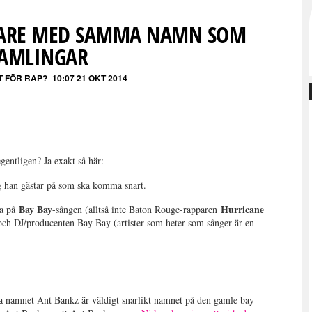
PARE MED SAMMA NAMN SOM
AMLINGAR
T FÖR RAP?
10:07 21 OKT 2014
gentligen? Ja exakt så här:
g han gästar på som ska komma snart.
Bay Bay
Hurricane
na på
-sången (alltså inte Baton Rouge-rapparen
 och DJ/producenten Bay Bay (artister som heter som sånger är en
sta namnet Ant Bankz är väldigt snarlikt namnet på den gamle bay