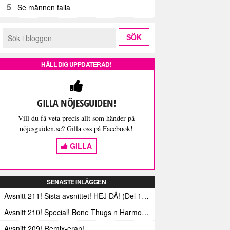
5
Se männen falla
HÅLL DIG UPPDATERAD!
GILLA NÖJESGUIDEN!
Vill du få veta precis allt som händer på
nöjesguiden.se? Gilla oss på Facebook!
GILLA
SENASTE INLÄGGEN
Avsnitt 211! Sista avsnittet! HEJ DÅ! (Del 1 och 2)
Avsnitt 210! Special! Bone Thugs n Harmonys album E.1999 Eternal
Avsnitt 209! Remix-eran!