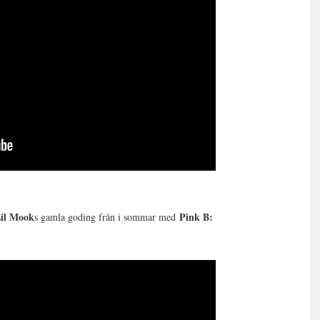
il Mook
Pink B:
s gamla goding från i sommar med