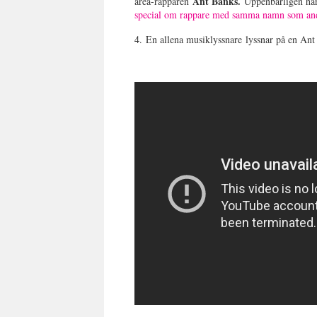
Ant Banks.
area-rapparen
Uppenbarligen ha
special om rappare med samma namn som and
4.
En allena musiklyssnare
lyssnar på en Ant