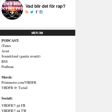
Vad blir det för rap?
MER OM
PODCAST:
iTunes
Acast
Soundcloud (gamla avsnitt)
RSS
Podbean
Merch:
Printmotor.com/VBDFR
VBDFR @ Tictail
Socialt:
VBDFR?! på FB
VBDFR?! på TW