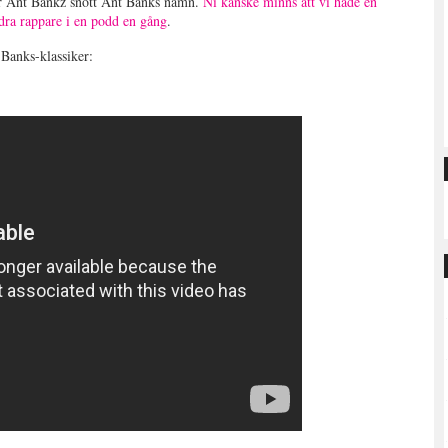
r Ant Bankz snott Ant Banks namn.
Ni kanske minns att vi hade en
ra rappare i en podd en gång
.
 Banks-klassiker: