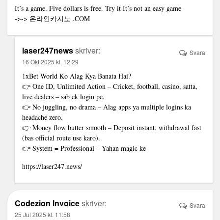
It’s a game. Five dollars is free. Try it It’s not an easy game
->->
온라인카지노
.COM
laser247news
skriver:
Svara
16 Okt 2025 kl. 12:29
1xBet World Ko Alag Kya Banata Hai?
👉 One ID, Unlimited Action – Cricket, football, casino, satta,
live dealers – sab ek login pe.
👉 No juggling, no drama – Alag apps ya multiple logins ka
headache zero.
👉 Money flow butter smooth – Deposit instant, withdrawal fast
(bas official route use karo).
👉 System = Professional – Yahan magic ke
https://laser247.news/
Codezion Invoice
skriver:
Svara
25 Jul 2025 kl. 11:58