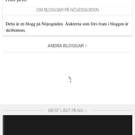
OM BLOGGAR PÅ NÖJESGUIDEN
Detta är en blogg på Nöjesguiden. Åsikterna som förs fram i bloggen är
skribentens.
ANDRA BLOGGAR
MEST LÄST PÅ NG