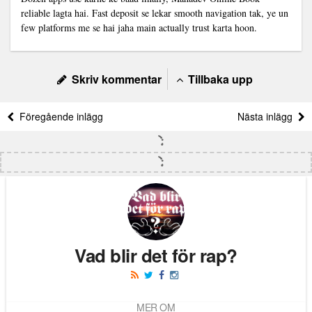
reliable lagta hai. Fast deposit se lekar smooth navigation tak, ye un
few platforms me se hai jaha main actually trust karta hoon.
Skriv kommentar
Tillbaka upp
Föregående inlägg
Nästa inlägg
Vad blir det för rap?
MER OM