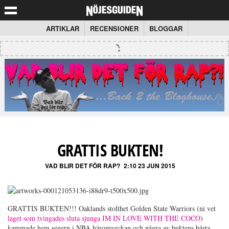
ARTIKLAR
RECENSIONER
BLOGGAR
GRATTIS BUKTEN!
VAD BLIR DET FÖR RAP?
2:10 23 JUN 2015
GRATTIS BUKTEN!!! Oaklands stolthet Golden State Warriors (ni vet
laget som tvingades sluta sjunga IM IN LOVE WITH THE COCO
)
kammade hem segern i NBA häromveckan och några av buktens bästa