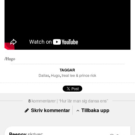
/Hugo
TAGGAR
Dallas
,
Hugo
,
treal lee & prince rick
8
kommentarer | “Hur lär man sig dansa ens”
Skriv kommentar
Tillbaka upp
Peenoy
skriver: