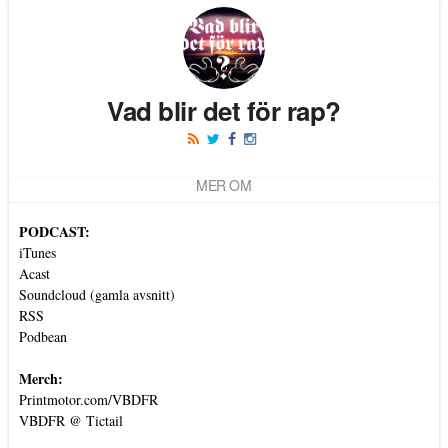
Vad blir det för rap?
MER OM
PODCAST:
iTunes
Acast
Soundcloud (gamla avsnitt)
RSS
Podbean
Merch:
Printmotor.com/VBDFR
VBDFR @ Tictail