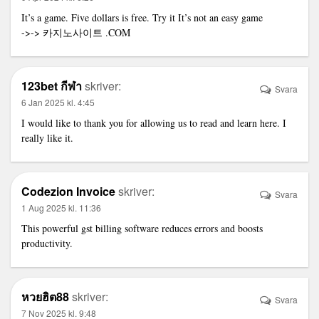
It’s a game. Five dollars is free. Try it It’s not an easy game
->->
카지노사이트
.COM
123bet กีฬา
skriver:
Svara
6 Jan 2025 kl. 4:45
I would like to thank you for allowing us to read and learn here. I
really like it.
Codezion Invoice
skriver:
Svara
1 Aug 2025 kl. 11:36
This powerful
gst billing software
reduces errors and boosts
productivity.
หวยฮิต88
skriver:
Svara
7 Nov 2025 kl. 9:48