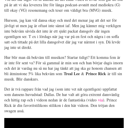
på är att vi ska leverera lite för långa podcast-avsnitt med mediokra (G)
till okay (VG) resonemang och teser om väldigt bra (MVG) musik.
Hursom, jag kan väl dansa okay och med det menar jag att det ser för
jävligt ut men jag är oftast inte sämst iaf. Men jag känner mig verkligen
inte bekväm såvida det inte är ett sjukt packat dansgolv där ingen
egentligen ser. T ex i lördags när jag var på en fest och några i en soffa
satt och tittade på det lilla dansgolvet där jag var närmst i syn. Då levde
jag inte ut direkt.
Hur blir man då bekväm till musiken? Startar tidigt? Ett komma fem år
är inte för sent va? För så gammal är min son och han börjar dagis imorn
och det är vardag nu så nu har jag tänkt att jag ska ge honom chansen att
Treal Lee
Prince Rick
bli åtminstone 5% lika bekväm som
&
är till sin
musik. Blir danskurs.
Det är två rappare från vad jag (som inte vet nåt egentligen) uppfattat
som dansens huvudstad: Dallas. De har valt att göra extremt dansvänlig
och hittig rap och i videon nedan är de fantastiska (video
via
). Prince
Rick är din favoritstilikons stilikon i den här videon. Den tröjan den
swagen asså.