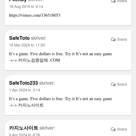
Svara
18 Aug 2015 kl. 6:14
https://vimeo.com/136518053
SafeToto
skriver:
Svara
18 Mar 2024 kl. 11:30
It’s a game. Five dollars is free. Try it It’s not an easy game
->->
카지노검증업체
.COM
SafeToto233
skriver:
Svara
1 Apr 2024 kl. 3:14
It’s a game. Five dollars is free. Try it It’s not an easy game
->->
카지노사이트
카지노사이트
skriver:
Svara
9 Apr 2024 kl. 6:26