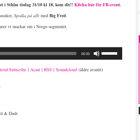
i Sthlm tisdag 31/10 kl 18, kom dit!!
Klicka här för FB-even
t.
Big Fred
assiker,
Språka på allt
med
.
rer vi snackar om i Norge-segmentet.
Använd
00:00
upp/ner-
piltangenterna
roid Subscribe
|
Acast
|
RSS
|
Soundcloud
(äldre avsnitt)
för
att
öka
p
eller
sänka
volymen.
it & Dash