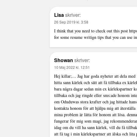
Lisa
skriver:
26 Sep 2019 kl. 3:58
I think that you need to check out this post
http
for some resume writign tips that you can use in
Showan
skriver:
10 Maj 2022 kl. 12:51
Hej killar;… Jag har goda nyheter att dela med m
hitta sann kärlek och sätt att få tillbaka ex kärl
bara några dagar sedan min ex kärlekspartner ko
tillbaka och jag ringde eller sms:ade honom int
om Oduduwas stora krafter och jag hittade hans
kontakta honom för att hjälpa mig att återställ
mina problem är lätta för honom att lösa. denna
fungerar för mig som magi, jag rekommenderar 
idag om du vill ha sann kärlek, vill du få tillba
att få tag i min kärlekspartner att älska och lita 