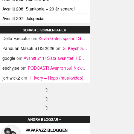
Avsnitt 208! Stankonia – 20 år senare!
Avsnitt 207! Julspecial
SENASTE KOMMENTARER
Delta Executor
om
Kevin Gates spelar i GBG på onsdag
Panduan Masuk STIS 2026
om
S: Keyshia Cole, K. Michelle och ratchetifieringen av rnb
google
om
Avsnitt 211! Sista avsnittet! HEJ DÅ! (Del 1 och 2)
eechyjee
om
PODCAST! Avsnitt 159! Nicki Minaj-specialen!
jert wick2
om
H: Ivory – Hopp (musikvideo)
ANDRA BLOGGAR
PAPARAZZIBLOGGEN