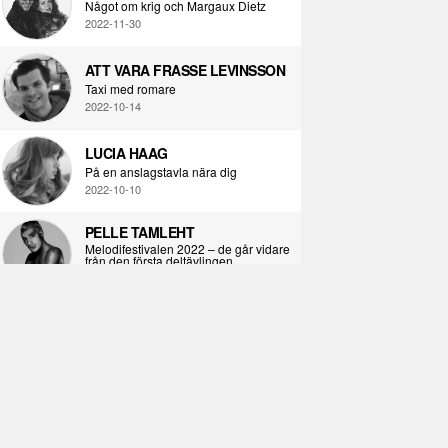
Något om krig och Margaux Dietz
2022-11-30
ATT VARA FRASSE LEVINSSON
Taxi med romare
2022-10-14
LUCIA HAAG
På en anslagstavla nära dig
2022-10-10
PELLE TAMLEHT
Melodifestivalen 2022 – de går vidare
från den första deltävlingen
2022-02-02
I KORPENS SKUGGA
Själva definitionen av ondska
2021-06-28
ÖPPNA BOKEN
Kropps-dagbok
2021-06-24