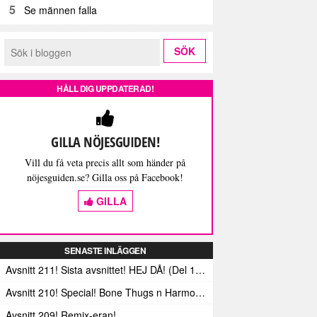
5
Se männen falla
HÅLL DIG UPPDATERAD!
GILLA NÖJESGUIDEN!
Vill du få veta precis allt som händer på
nöjesguiden.se? Gilla oss på Facebook!
GILLA
SENASTE INLÄGGEN
Avsnitt 211! Sista avsnittet! HEJ DÅ! (Del 1 och 2)
Avsnitt 210! Special! Bone Thugs n Harmonys album E.1999 Eternal
Avsnitt 209! Remix-eran!