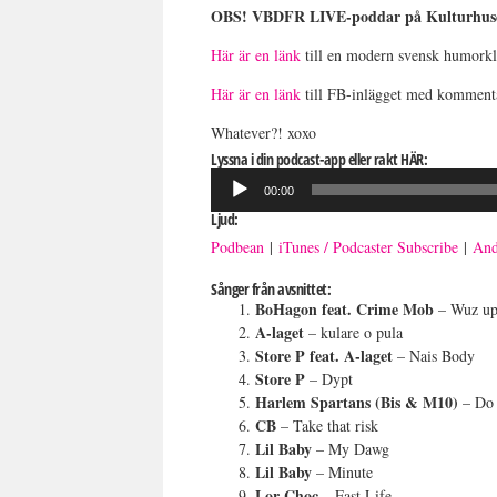
OBS! VBDFR LIVE-poddar på Kulturhuset 
Här är en länk
till en modern svensk humorkl
Här är en länk
till FB-inlägget med kommenta
Whatever?! xoxo
Lyssna i din podcast-app eller rakt HÄR:
Ljudspelare
00:00
Ljud:
Podbean
|
iTunes / Podcaster Subscribe
|
And
Sånger från avsnittet:
BoHagon feat. Crime Mob
– Wuz u
A-laget
– kulare o pula
Store P feat. A-laget
– Nais Body
Store P
– Dypt
Harlem Spartans (Bis & M10)
– Do 
CB
– Take that risk
Lil Baby
– My Dawg
Lil Baby
– Minute
Lor Choc
– Fast Life