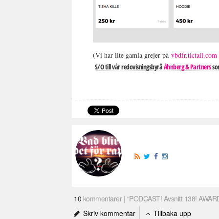
(Vi har lite gamla grejer på
vbdfr.tictail.com
S/O till vår redovisningsbyrå
Åhnberg & Partners
som
10
kommentarer | “PODCAST! Avsnitt 138! AWAR
Skriv kommentar
Tillbaka upp