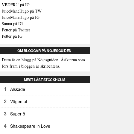
VBDFR?! på IG
JuiceManeHugo på TW
JuiceManeHugo på IG
Sanna på IG
Petter på Twitter
Petter på IG
OM BLOGGAR PÅ NÖJESGUIDEN
Detta är en blogg på Nöjesguiden. Åsikterna som
förs fram i bloggen är skribentens.
MEST LÄST STOCKHOLM
1
Älskade
2
Vägen ut
3
Super 8
4
Shakespeare in Love