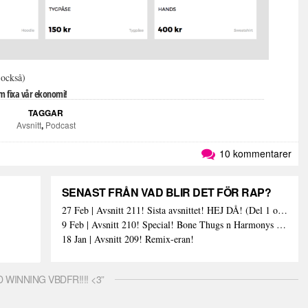
också)
 fixa vår ekonomi!
TAGGAR
Avsnitt
,
Podcast
10 kommentarer
SENAST FRÅN VAD BLIR DET FÖR RAP?
27 Feb | Avsnitt 211! Sista avsnittet! HEJ DÅ! (Del 1 och 2)
9 Feb | Avsnitt 210! Special! Bone Thugs n Harmonys album E.1999 Eternal
18 Jan | Avsnitt 209! Remix-eran!
D WINNING VBDFR!!!! <3”