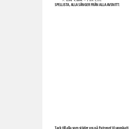
SPELLISTA, ALLA SÅNGER FRÅN ALLA AVSNITT:
Tack till alla som stöder oss på Patreon! Vi uppskat