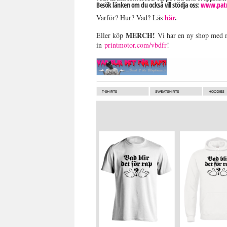
Besök länken om du också vill stödja oss:
www.patr
här
.
Varför? Hur? Vad? Läs
MERCH!
Eller köp
Vi har en ny shop med nya
in
printmotor.com/vbdfr
!