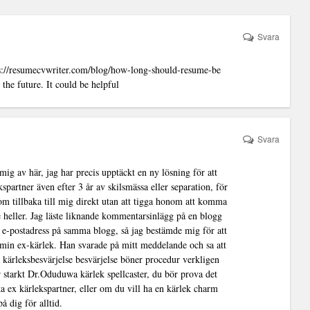
Svara
s://resumecvwriter.com/blog/how-long-should-resume-be
 the future. It could be helpful
Svara
ig av här, jag har precis upptäckt en ny lösning för att
ekspartner även efter 3 år av skilsmässa eller separation, för
m tillbaka till mig direkt utan att tigga honom att komma
e heller. Jag läste liknande kommentarsinlägg på en blogg
 e-postadress på samma blogg, så jag bestämde mig för att
a min ex-kärlek. Han svarade på mitt meddelande och sa att
 kärleksbesvärjelse besvärjelse böner procedur verkligen
starkt Dr.Oduduwa kärlek spellcaster, du bör prova det
ka ex kärlekspartner, eller om du vill ha en kärlek charm
på dig för alltid.