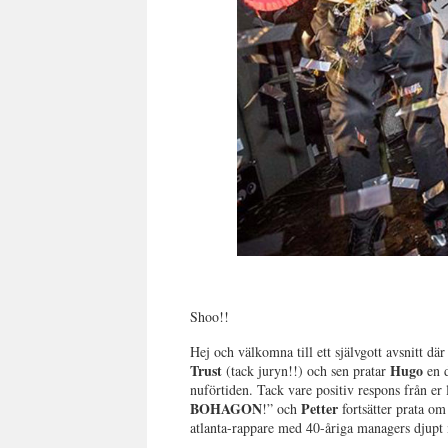
Shoo!!
Hej och välkomna till ett självgott avsnitt där 
Trust
Hugo
(tack juryn!!) och sen pratar
en d
nuförtiden. Tack vare positiv respons från er 
BOHAGON
Petter
!” och
fortsätter prata om
atlanta-rappare med 40-åriga managers djupt m