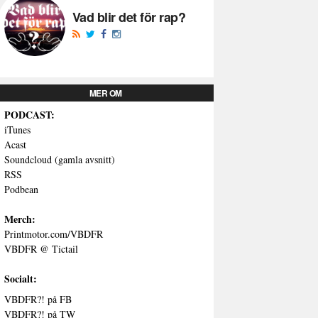
Vad blir det för rap?
MER OM
PODCAST:
iTunes
Acast
Soundcloud (gamla avsnitt)
RSS
Podbean
Merch:
Printmotor.com/VBDFR
VBDFR @ Tictail
Socialt:
VBDFR?! på FB
VBDFR?! på TW