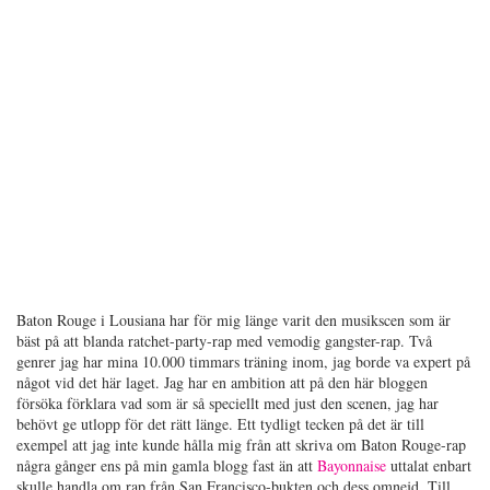
Baton Rouge i Lousiana har för mig länge varit den musikscen som är
bäst på att blanda ratchet-party-rap med vemodig gangster-rap. Två
genrer jag har mina 10.000 timmars träning inom, jag borde va expert på
något vid det här laget. Jag har en ambition att på den här bloggen
försöka förklara vad som är så speciellt med just den scenen, jag har
behövt ge utlopp för det rätt länge. Ett tydligt tecken på det är till
exempel att jag inte kunde hålla mig från att skriva om Baton Rouge-rap
några gånger ens på min gamla blogg fast än att
Bayonnaise
uttalat enbart
skulle handla om rap från San Francisco-bukten och dess omnejd. Till