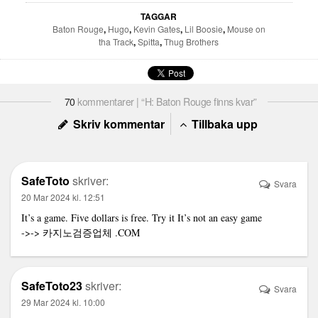
TAGGAR
Baton Rouge
,
Hugo
,
Kevin Gates
,
Lil Boosie
,
Mouse on
tha Track
,
Spitta
,
Thug Brothers
70
kommentarer | “H: Baton Rouge finns kvar”
Skriv kommentar
Tillbaka upp
SafeToto
skriver:
Svara
20 Mar 2024 kl. 12:51
It’s a game. Five dollars is free. Try it It’s not an easy game
->->
카지노검증업체
.COM
SafeToto23
skriver:
Svara
29 Mar 2024 kl. 10:00