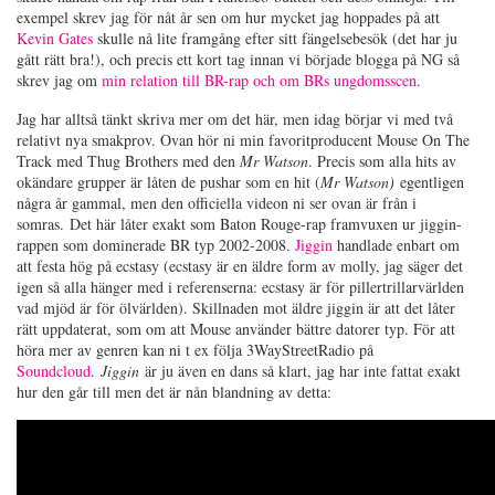
exempel skrev jag för nåt år sen om hur mycket jag hoppades på att
Kevin Gates
skulle nå lite framgång efter sitt fängelsebesök (det har ju
gått rätt bra!), och precis ett kort tag innan vi började blogga på NG så
skrev jag om
min relation till BR-rap och om BRs ungdomsscen
.
Jag har alltså tänkt skriva mer om det här, men idag börjar vi med två
relativt nya smakprov. Ovan hör ni min favoritproducent Mouse On The
Track med Thug Brothers med den
Mr Watson
. Precis som alla hits av
okändare grupper är låten de pushar som en hit (
Mr Watson)
egentligen
några år gammal, men den officiella videon ni ser ovan är från i
somras. Det här låter exakt som Baton Rouge-rap framvuxen ur jiggin-
rappen som dominerade BR typ 2002-2008.
Jiggin
handlade enbart om
att festa hög på ecstasy (ecstasy är en äldre form av molly, jag säger det
igen så alla hänger med i referenserna: ecstasy är för pillertrillarvärlden
vad mjöd är för ölvärlden). Skillnaden mot äldre jiggin är att det låter
rätt uppdaterat, som om att Mouse använder bättre datorer typ. För att
höra mer av genren kan ni t ex följa 3WayStreetRadio på
Soundcloud
.
Jiggin
är ju även en dans så klart, jag har inte fattat exakt
hur den går till men det är nån blandning av detta: