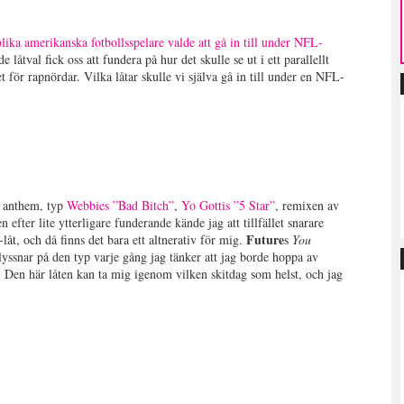
ika amerikanska fotbollsspelare valde att gå in till under NFL-
 låtval fick oss att fundera på hur det skulle se ut i ett parallellt
 för rapnördar. Vilka låtar skulle vi själva gå in till under en NFL-
le anthem, typ
Webbies ”Bad Bitch”
,
Yo Gottis ”5 Star”
, remixen av
n efter lite ytterligare funderande kände jag att tillfället snarare
Future
-låt, och då finns det bara ett altnerativ för mig.
s
You
lyssnar på den typ varje gång jag tänker att jag borde hoppa av
e. Den här låten kan ta mig igenom vilken skitdag som helst, och jag