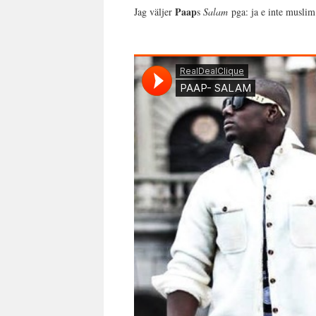
Paap
Jag väljer
s
Salam
pga: ja e inte muslim