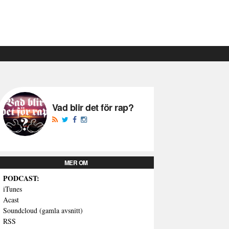
Vad blir det för rap?
MER OM
PODCAST:
iTunes
Acast
Soundcloud (gamla avsnitt)
RSS