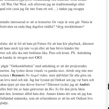
ill Way Out West, och eftersom jag nu traditionsenligt sitter
 röst (asså jag får inte fram ett ord….) tänkte jag recappa
indre intresserad av att se konserter för varje år som går. Nästa år
a festivalen en enda lång dagsfest istället? *dryg stockholmare*
fatta: det är fel att hata på Future för att han kör playback, däremot
 att hans mick typ inte va på eller att han bitvis kändes lite
erter och alla ska inte bedömas lika. Puss och kram. PS. Anledning
CiCi
han kanske är otrogen mot
.
r ”Outkastdebatten” med anledning av att det projicerades
serten. Jag tycker dessa visuals va ganska nice, störde mig inte mer
Beyoncé
sscenen i
s
No Angel
-video, men självklart får alla göra sin
 leva med och när. Jag har lyssnat på Outkast sen jag var barn och
André
akna tjejer på sina skivor forever? Däremot tyckte jag att
s
ellre hört lite av hans gästverser än
Hey Ya
för den jävla låten
en, kommer alltid hata den. Annars känns det som att jag kan
ulländad människa, som att erfarenheten av att ha sett Outkast live
glädje.