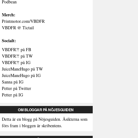
Podbean
Merch:
Printmotor.com/VBDFR
VBDFR @ Tictail
Socialt:
VBDFR?! på FB
VBDFR?! på TW
VBDFR?! på IG
JuiceManeHugo på TW
JuiceManeHugo på IG
Sanna på IG
Petter på Twitter
Petter på IG
OM BLOGGAR PÅ NÖJESGUIDEN
Detta är en blogg på Nöjesguiden. Åsikterna som
förs fram i bloggen är skribentens.