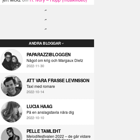
ANDRA BLOGGAR
PAPARAZZIBLOGGEN
Något om krig och Margaux Dietz
2022-11-30
ATT VARA FRASSE LEVINSSON
Taxi med romare
2022-10-14
LUCIA HAAG
På en anslagstavla nära dig
2022-10-10
PELLE TAMLEHT
Melodifestivalen 2022 – de går vidare
från den första deltävlingen