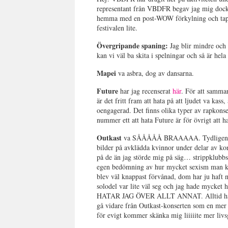
representant från VBDFR begav jag mig dock t
hemma med en post-WOW förkylning och tappad
festivalen lite.
Övergripande spaning:
Jag blir mindre och m
kan vi väl ba skita i spelningar och så är hel
Mapei
va asbra, dog av dansarna.
Future
har jag recenserat
här
. För att samman
är det fritt fram att hata på att ljudet va kass,
oengagerad. Det finns olika typer av rapkons
nummer ett att hata Future är för övrigt att 
Outkast
va SÅÅÅÅÅ BRAAAAA. Tydligen pågå
bilder på avklädda kvinnor under delar av kon
på de än jag störde mig på säg… strippklubb
egen bedömning av hur mycket sexism man kan
blev väl knappast förvånad, dom har ju haft n
solodel var lite väl seg och jag hade mycket h
HATAR JAG ÖVER ALLT ANNAT. Alltid hatat d
gå vidare från Outkast-konserten som en mer f
för evigt kommer skänka mig liiiiite mer livs