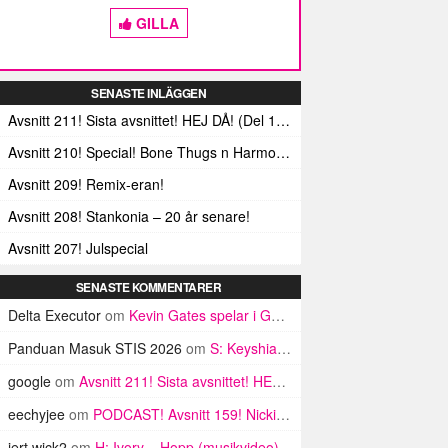
GILLA
SENASTE INLÄGGEN
Avsnitt 211! Sista avsnittet! HEJ DÅ! (Del 1 och 2)
Avsnitt 210! Special! Bone Thugs n Harmonys album E.1999 Eternal
Avsnitt 209! Remix-eran!
Avsnitt 208! Stankonia – 20 år senare!
Avsnitt 207! Julspecial
SENASTE KOMMENTARER
Delta Executor
om
Kevin Gates spelar i GBG på onsdag
Panduan Masuk STIS 2026
om
S: Keyshia Cole, K. Michelle och ratchetifieringen av rnb
google
om
Avsnitt 211! Sista avsnittet! HEJ DÅ! (Del 1 och 2)
eechyjee
om
PODCAST! Avsnitt 159! Nicki Minaj-specialen!
jert wick2
om
H: Ivory – Hopp (musikvideo)