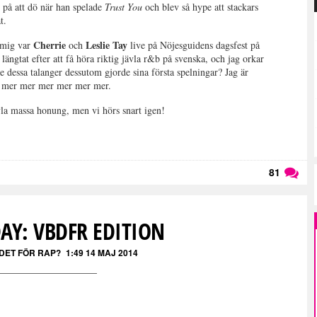
å att dö när han spelade
Trust You
och blev så hype att stackars
t.
Cherrie
Leslie Tay
å mig var
och
live på Nöjesguidens dagsfest på
ängtat efter att få höra riktig jävla r&b på svenska, och jag orkar
e dessa talanger dessutom gjorde sina första spelningar? Jag är
öra mer mer mer mer mer mer.
ävla massa honung, men vi hörs snart igen!
81
Läs kommentarer (
81
)
AY: VBDFR EDITION
 DET FÖR RAP?
1:49 14 MAJ 2014