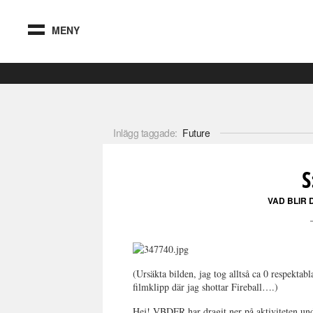
MENY
Inlägg taggade:
Future
S
VAD BLIR 
(Ursäkta bilden, jag tog alltså ca 0 respektab
filmklipp där jag shottar Fireball….)
Hej! VBDFR har dragit ner på aktiviteten u