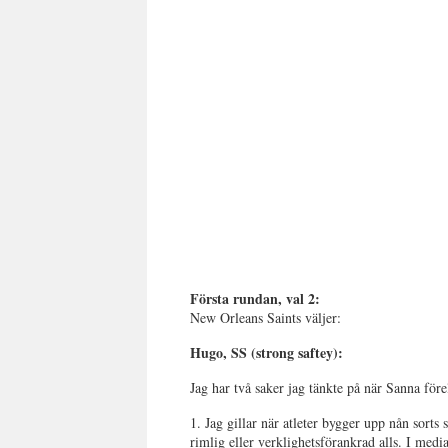
Första rundan, val 2:
New Orleans Saints väljer:
Hugo, SS (strong saftey):
Jag har två saker jag tänkte på när Sanna förel
1. Jag gillar när atleter bygger upp nån sorts
rimlig eller verklighetsförankrad alls. I medi