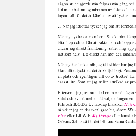
någon att de gjorde nån felpass nån gång och
kokar de bakom ögonbrynen av ilska och de säg
ingen roll för det är känslan av att lyckas i 
2. När jag idrottar tycker jag om att förmedla 
När jag cyklar över en bro i Stockholm kämpar
bita ihop och ta i än att sakta ner och hopp
ändrar jag direkt framtoning, sätter mig upp 
lätt som helst. Ett direkt hån mot den långs
När jag har hajkat när jag åkt skidor har jag i
klart alltid tyckt att det är skitjobbigt. Per
en platå och egentligen vill dö av trötthet 
dansat lite. Som att jag är lite uttråkad av p
Eftersom jag just nu inte kommer på någon så
valet och kvalet mellan att välja antingen en 
Fif
B.O.B.
s och
s techno-rap klassiker
Haterz
We 
så väljer jag en dansvänligare hit, såsom
Lil Wil
Fine
eller
s
My Dougie
eller kanske
Louisiana Cash
Orleans Saints så får det bli