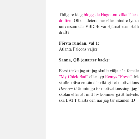
Tidigare idag
bloggade Hugo om vilka låtar ol
draften
. Olika atleters mer eller mindre lyckade
universum där VBDFR var stjärnatleter istället
draft?
Första rundan, val 1:
Atlanta Falcons väljer:
Sanna, QB (quarter back):
Först tänke jag att jag skulle välja nån fema
”My Chick Bad”
eller typ
Remys ”Fresh”
. Me
skulle kräva en sån där riktigt fet motivations
Deserve It
är min go to-motivationssång, jag 
skolan eller att mitt liv kommer gå åt helvet
ska LÄTT blasta den när jag tar examen :D