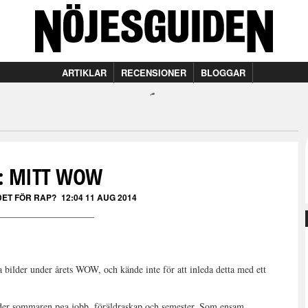
ARTIKLAR
RECENSIONER
BLOGGAR
: MITT WOW
DET FÖR RAP?
12:04 11 AUG 2014
la bilder under årets WOW, och kände inte för att inleda detta med ett
nder sommaren pga jobb, föräldraskap och semester. Som ensam