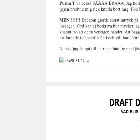
Pusha T
va också SÅÅÅÅ BRAAA. Jag höll p
tjejen bredvid mig fick knuffa bort mig. Förlå
MEN!!!!!!!
Det som gjorde störst intryck p
lördagen. Ord kan ej beskriva hur mycket jag l
knappt tro att detta verkigen händer. Att bägg
fortfarande i chocktillstånd och vill bara h
Nu ska jag återgå till att ta en hård te med j
DRAFT D
VAD BLIR