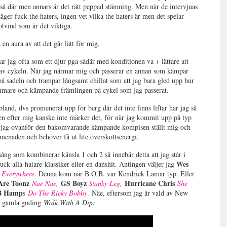
 så där men annars är det rätt peppad stämning. Men när de intervjuas
er fuck the haters, ingen vet vilka the haters är men det spelar
motvind som är det viktiga.
en aura av att det går lätt för mig.
 jag ofta som ett djur pga sådär med konditionen va + lättare att
as av cykeln. När jag närmar mig och passerar en annan som kämpar
på sadeln och trampar långsamt chillat som att jag bara gled upp hur
ammare och kämpande främlingen på cykel som jag passerat.
bland, dvs promenerat upp för berg där det inte finns liftar har jag så
sonen efter mig kanske inte märker det, för när jag kommit upp på typ
har jag ovanför den bakomvarande kämpande kompisen ställt mig och
romenaden och behöver få ut lite överskottsenergi.
ng som kombinerar känsla 1 och 2 så innebär detta att jag står i
Wes
fuck-alla-hatare-klassiker eller en danshit. Antingen väljer jag
 Everywhere
.
Denna kom när B.O.B. var Kendrick Lamar typ. Eller
Are Toonz
GS Boyz
Hurricane Chris
Nae Nae
,
Stanky Leg
,
She
B Hamp
s
Do The Ricky Bobby
. Näe, eftersom jag är vald av New
s gamla goding
Walk With A Dip: