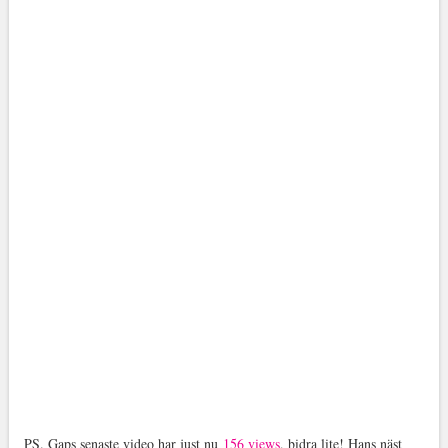
PS. Gaps senaste video har just nu
156 views
, bidra lite! Hans näst