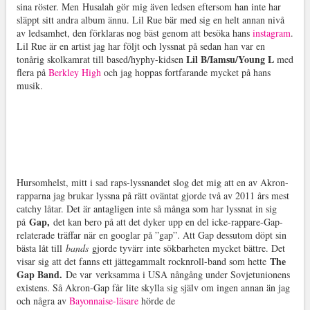
sina röster. Men Husalah gör mig även ledsen eftersom han inte har
släppt sitt andra album ännu. Lil Rue bär med sig en helt annan nivå
av ledsamhet, den förklaras nog bäst genom att besöka hans
instagram
.
Lil Rue är en artist jag har följt och lyssnat på sedan han var en
Lil B/Iamsu/Young L
tonårig skolkamrat till based/hyphy-kidsen
med
flera på
Berkley High
och jag hoppas fortfarande mycket på hans
musik.
Hursomhelst, mitt i sad raps-lyssnandet slog det mig att en av Akron-
rapparna jag brukar lyssna på rätt oväntat gjorde två av 2011 års mest
catchy låtar. Det är antagligen inte så många som har lyssnat in sig
Gap,
på
det kan bero på att det dyker upp en del icke-rappare-Gap-
relaterade träffar när en googlar på ”gap”. Att Gap dessutom döpt sin
bästa låt till
bands
gjorde tyvärr inte sökbarheten mycket bättre. Det
The
visar sig att det fanns ett jättegammalt rocknroll-band som hette
Gap Band.
De var verksamma i USA nångång under Sovjetunionens
existens. Så Akron-Gap får lite skylla sig själv om ingen annan än jag
och några av
Bayonnaise-läsare
hörde de