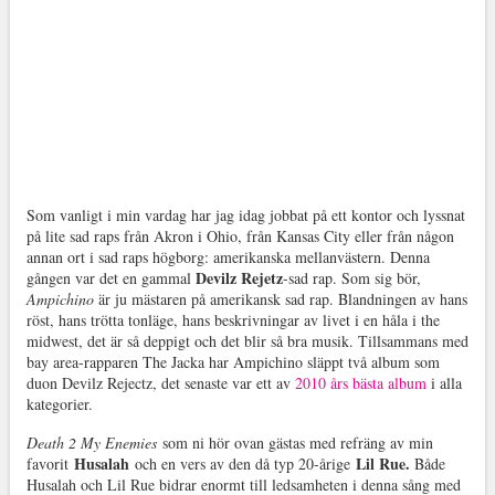
Som vanligt i min vardag har jag idag jobbat på ett kontor och lyssnat
på lite sad raps från Akron i Ohio, från Kansas City eller från någon
annan ort i sad raps högborg: amerikanska mellanvästern. Denna
Devilz Rejetz
gången var det en gammal
-sad rap. Som sig bör,
Ampichino
är ju mästaren på amerikansk sad rap. Blandningen av hans
röst, hans trötta tonläge, hans beskrivningar av livet i en håla i the
midwest, det är så deppigt och det blir så bra musik. Tillsammans med
bay area-rapparen The Jacka har Ampichino släppt två album som
duon Devilz Rejectz, det senaste var ett av
2010 års
bästa album
i alla
kategorier.
Death 2 My Enemies
som ni hör ovan gästas med refräng av min
Husalah
Lil Rue.
favorit
och en vers av den då typ 20-årige
Både
Husalah och Lil Rue bidrar enormt till ledsamheten i denna sång med