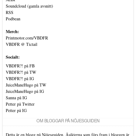
Soundcloud (gamla avsnitt)
RSS
Podbean
Merch:
Printmotor.com/VBDFR
VBDFR @ Tictail
Socialt:
VBDFR?! på FB
VBDFR?! på TW
VBDFR?! på IG
JuiceManeHugo på TW
JuiceManeHugo på IG
Sanna på IG
Petter på Twitter
Petter på IG
OM BLOGGAR PÅ NÖJESGUIDEN
Detta är en blogg på Nöjesguiden. Åsikterna som förs fram i bloggen är