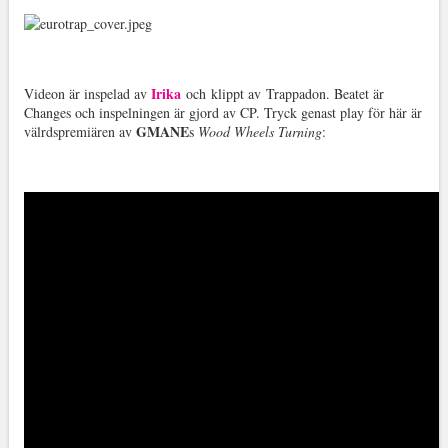
Irika
Videon är inspelad av
och klippt av Trappadon. Beatet är
Changes och inspelningen är gjord av CP. Tryck genast play för här är
GMANE
välrdspremiären av
s
Wood Wheels Turning
: