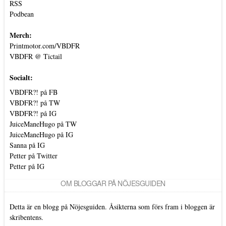
RSS
Podbean
Merch:
Printmotor.com/VBDFR
VBDFR @ Tictail
Socialt:
VBDFR?! på FB
VBDFR?! på TW
VBDFR?! på IG
JuiceManeHugo på TW
JuiceManeHugo på IG
Sanna på IG
Petter på Twitter
Petter på IG
OM BLOGGAR PÅ NÖJESGUIDEN
Detta är en blogg på Nöjesguiden. Åsikterna som förs fram i bloggen är
skribentens.