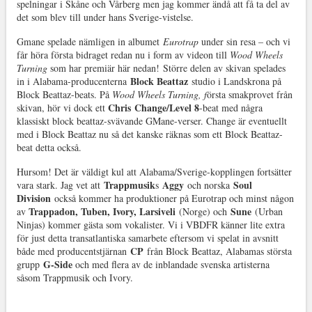
spelningar i Skåne och Vårberg men jag kommer ändå att få ta del av
det som blev till under hans Sverige-vistelse.
Gmane spelade nämligen in albumet
Eurotrap
under sin resa – och vi
får höra första bidraget redan nu i form av videon till
Wood Wheels
Turning
som har premiär här nedan! Större delen av skivan spelades
Block Beattaz
in i Alabama-producenterna
studio i Landskrona på
Block Beattaz-beats. På
Wood Wheels Turning, f
örsta smakprovet från
Chris
Change/Level 8
skivan, hör vi dock ett
-beat med några
klassiskt block beattaz-svävande GMane-verser. Change är eventuellt
med i Block Beattaz nu så det kanske räknas som ett Block Beattaz-
beat detta också.
Hursom! Det är väldigt kul att Alabama/Sverige-kopplingen fortsätter
Trappmusik
Aggy
Soul
vara stark. Jag vet att
s
och norska
Division
också kommer ha produktioner på Eurotrap och minst någon
Trappadon, Tuben, Ivory, Larsiveli
Sune
av
(Norge) och
(Urban
Ninjas) kommer gästa som vokalister. Vi i VBDFR känner lite extra
för just detta transatlantiska samarbete eftersom vi spelat in avsnitt
CP
både med producentstjärnan
från Block Beattaz, Alabamas största
G-Side
grupp
och med flera av de inblandade svenska artisterna
såsom Trappmusik och Ivory.