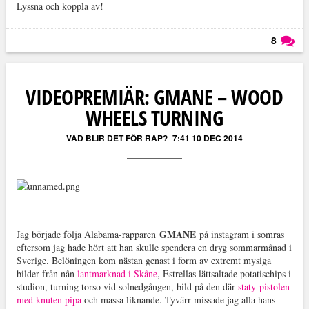
Lyssna och koppla av!
8
Läs kommentarer (
8
)
VIDEOPREMIÄR: GMANE – WOOD
WHEELS TURNING
VAD BLIR DET FÖR RAP?
7:41 10 DEC 2014
GMANE
Jag började följa Alabama-rapparen
på instagram i somras
eftersom jag hade hört att han skulle spendera en dryg sommarmånad i
Sverige. Belöningen kom nästan genast i form av extremt mysiga
bilder från nån
lantmarknad i Skåne
, Estrellas lättsaltade potatischips i
studion, turning torso vid solnedgången, bild på den där
staty-pistolen
med knuten pipa
och massa liknande. Tyvärr missade jag alla hans