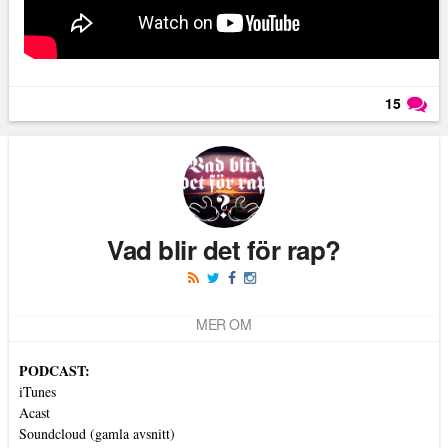
15
Läs kommentarer (
15
)
Vad blir det för rap?
MER OM
PODCAST:
iTunes
Acast
Soundcloud (gamla avsnitt)