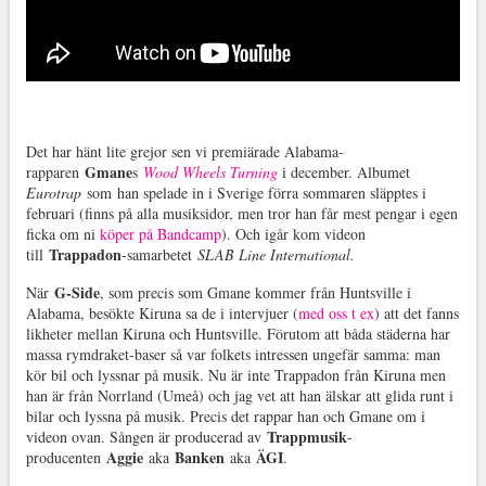
Det har hänt lite grejor sen vi premiärade Alabama-
Gmane
rapparen
s
Wood Wheels Turning
i december. Albumet
Eurotrap
som han spelade in i Sverige förra sommaren släpptes i
februari (finns på alla musiksidor, men tror han får mest pengar i egen
ficka om ni
köper på Bandcamp
). Och igår kom videon
Trappadon
till
-samarbetet
SLAB Line International.
G-Side
När
, som precis som Gmane kommer från Huntsville i
Alabama, besökte Kiruna sa de i intervjuer (
med oss t ex
) att det fanns
likheter mellan Kiruna och Huntsville. Förutom att båda städerna har
massa rymdraket-baser så var folkets intressen ungefär samma: man
kör bil och lyssnar på musik. Nu är inte Trappadon från Kiruna men
han är från Norrland (Umeå) och jag vet att han älskar att glida runt i
bilar och lyssna på musik. Precis det rappar han och Gmane om i
Trappmusik
videon ovan. Sången är producerad av
-
Aggie
Banken
ÄGI
producenten
aka
aka
.