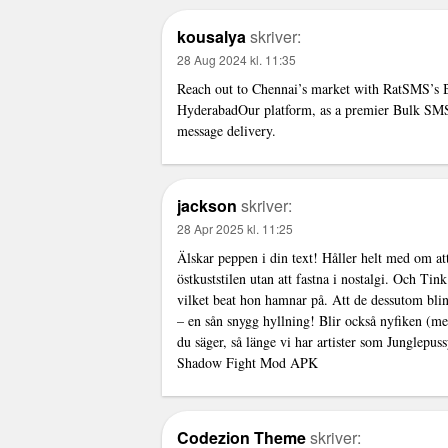
kousalya
skriver:
28 Aug 2024 kl. 11:35
Reach out to Chennai’s market with RatSMS’s 
Hyderabad
Our platform, as a premier Bulk SM
message delivery.
jackson
skriver:
28 Apr 2025 kl. 11:25
Älskar peppen i din text! Håller helt med om at
östkuststilen utan att fastna i nostalgi. Och Tink
vilket beat hon hamnar på. Att de dessutom blin
– en sån snygg hyllning! Blir också nyfiken (me
du säger, så länge vi har artister som Junglepuss
Shadow Fight Mod APK
Codezion Theme
skriver: