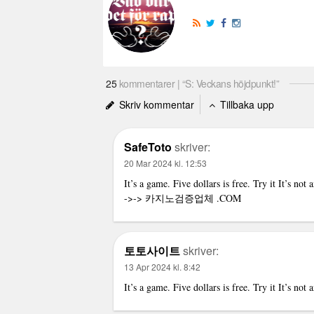
25
kommentarer | “S: Veckans höjdpunkt!”
Skriv kommentar
Tillbaka upp
SafeToto
skriver:
20 Mar 2024 kl. 12:53
It’s a game. Five dollars is free. Try it It’s not
->->
카지노검증업체
.COM
토토사이트
skriver:
13 Apr 2024 kl. 8:42
It’s a game. Five dollars is free. Try it It’s no