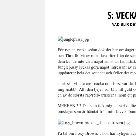
S: VEC
VAD BLIR DE
För typ en vecka sedan dök det här omslaget 
Tink
och
är två av mina favoriter från de se
dem kunde inte vara något annat än fantasti
Junglepussy lyckas göra något intressant av en
uppdaterar hela det soundet och fyller det me
Tink ska vi inte ens snacka om, först var det
mig snabbt. Allt den tjejen rör blir till guld 
en av de största rap/r&b-artisterna inom ett pa
MEEEEN!!!! Det som fick mig att skrika lite 
omslaget som är hämtat från mitt favvoalb
På tal om Foxy Brown… hon har nyligen avsl