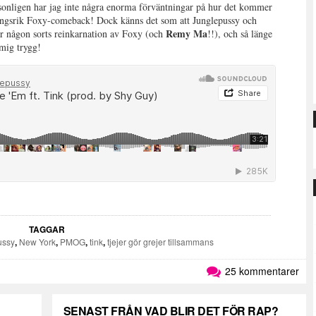
sonligen har jag inte några enorma förväntningar på hur det kommer
gångsrik Foxy-comeback! Dock känns det som att Junglepussy och
Remy Ma
r någon sorts reinkarnation av Foxy (och
!!), och så länge
 mig trygg!
TAGGAR
ussy
,
New York
,
PMOG
,
tink
,
tjejer gör grejer tillsammans
25 kommentarer
SENAST FRÅN VAD BLIR DET FÖR RAP?