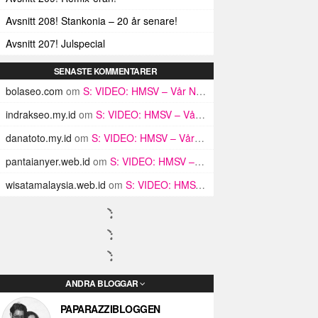
Avsnitt 208! Stankonia – 20 år senare!
Avsnitt 207! Julspecial
SENASTE KOMMENTARER
bolaseo.com
om
S: VIDEO: HMSV – Vår Nivå (med Julia Spada)
indrakseo.my.id
om
S: VIDEO: HMSV – Vår Nivå (med Julia Spada)
danatoto.my.id
om
S: VIDEO: HMSV – Vår Nivå (med Julia Spada)
pantaianyer.web.id
om
S: VIDEO: HMSV – Vår Nivå (med Julia Spada)
wisatamalaysia.web.id
om
S: VIDEO: HMSV – Vår Nivå (med Julia Spada)
ANDRA BLOGGAR
PAPARAZZIBLOGGEN