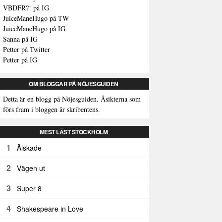
VBDFR?! på IG
JuiceManeHugo på TW
JuiceManeHugo på IG
Sanna på IG
Petter på Twitter
Petter på IG
OM BLOGGAR PÅ NÖJESGUIDEN
Detta är en blogg på Nöjesguiden. Åsikterna som
förs fram i bloggen är skribentens.
MEST LÄST STOCKHOLM
1
Älskade
2
Vägen ut
3
Super 8
4
Shakespeare in Love