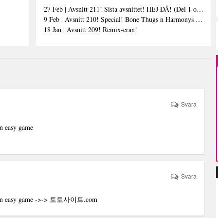
27 Feb | Avsnitt 211! Sista avsnittet! HEJ DÅ! (Del 1 och 2)
9 Feb | Avsnitt 210! Special! Bone Thugs n Harmonys album E.1999 Eternal
18 Jan | Avsnitt 209! Remix-eran!
Svara
 an easy game
Svara
t an easy game ->->
토토사이트
.com