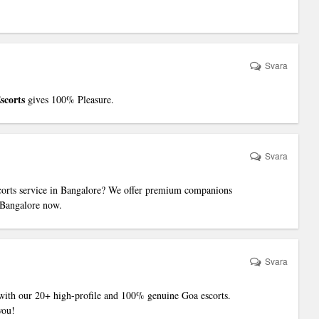
Svara
scorts
gives 100% Pleasure.
Svara
corts service in Bangalore
? We offer premium companions
n Bangalore now.
Svara
ith our 20+ high-profile and 100% genuine Goa escorts.
you!