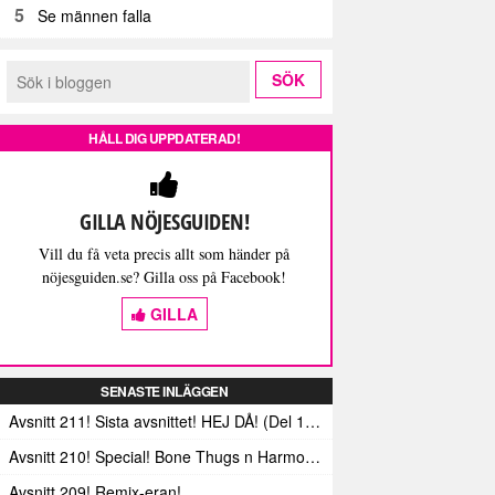
5
Se männen falla
HÅLL DIG UPPDATERAD!
GILLA NÖJESGUIDEN!
Vill du få veta precis allt som händer på
nöjesguiden.se? Gilla oss på Facebook!
GILLA
SENASTE INLÄGGEN
Avsnitt 211! Sista avsnittet! HEJ DÅ! (Del 1 och 2)
Avsnitt 210! Special! Bone Thugs n Harmonys album E.1999 Eternal
Avsnitt 209! Remix-eran!