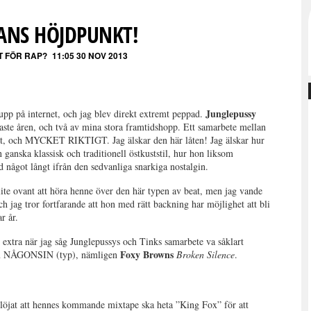
KANS HÖJDPUNKT!
T FÖR RAP?
11:05 30 NOV 2013
Junglepussy
upp på internet, och jag blev direkt extremt peppad.
naste åren, och två av mina stora framtidshopp. Ett samarbete mellan
skt, och MYCKET RIKTIGT. Jag älskar den här låten! Jag älskar hur
 ganska klassisk och traditionell östkuststil, hur hon liksom
d något långt ifrån den sedvanliga snarkiga nostalgin.
 lite ovant att höra henne över den här typen av beat, men jag vande
och jag tror fortfarande att hon med rätt backning har möjlighet att bli
r år.
extra när jag såg Junglepussys och Tinks samarbete va såklart
Foxy Browns
um NÅGONSIN (typ), nämligen
Broken Silence
.
öjat att hennes kommande mixtape ska heta ”King Fox” för att