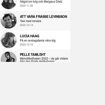
Något om krig och Margaux Dietz
2022-11-30
ATT VARA FRASSE LEVINSSON
Taxi med romare
2022-10-14
LUCIA HAAG
På en anslagstavla nära dig
2022-10-10
PELLE TAMLEHT
Melodifestivalen 2022 – de går vidare
från den första deltävlingen
2022-02-02
I KORPENS SKUGGA
Själva definitionen av ondska
2021-06-28
ÖPPNA BOKEN
Kropps-dagbok
2021-06-24