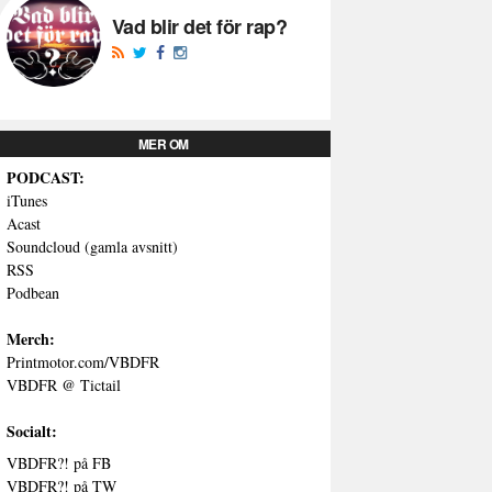
Vad blir det för rap?
MER OM
PODCAST:
iTunes
Acast
Soundcloud (gamla avsnitt)
RSS
Podbean
Merch:
Printmotor.com/VBDFR
VBDFR @ Tictail
Socialt:
VBDFR?! på FB
VBDFR?! på TW